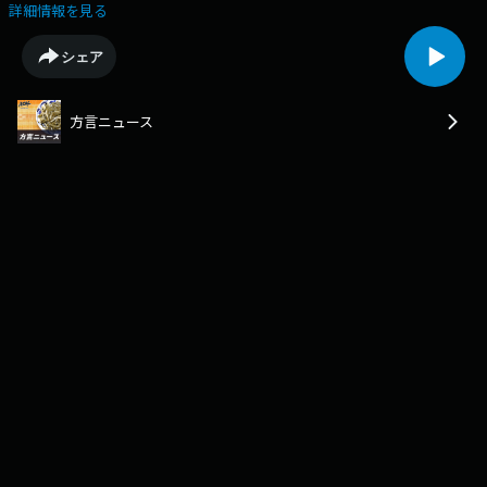
影監督として活躍するケイラ・ワチェルさんが先月に沖縄を訪れました。
詳細情報を見る
８７歳の祖父の米寿のお祝いや、映画で使用する海の写真を撮影すること
などが目的で、恩納村や名護市などを巡りました。ケイラさんの母親は１
シェア
９７１年に家族でカナダに移住しました。ケイラさんは幼い頃から、祖父
の奏でる三線の音色に触れ、ウチナーグチを聞いて育ち、「当時はそれが
沖縄の文化だとは知らなかったけど、祖父は故郷を愛しているんだと感じ
方言ニュース
ていた」と振り返ります。祖父からは沖縄戦のことも聞かされていて「と
ても悲しい話だったけど、戦争を生き抜いた祖父は強くて勇敢だ」と感じ
ました。２年ほど前に映画の仕事で初めて沖縄に足を運び「知識として知
っていた沖縄と、実際の風景が重なった」ということです。現在は沖縄の
移民が登場する映画の制作を進めており、母や祖父から聞いた話も物語に
組み込みました。日本での公開は未定ですが「いつか沖縄の人にも作品を
見てもらいたい」と願っており、「いずれは沖縄で映画を撮ることも考え
ている。のために日本やカナダの政府から協力も得られたら」と願ってい
ます。