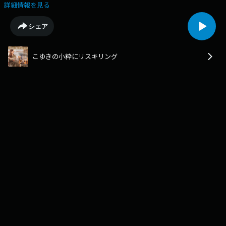
る」リスキリング3.0の衝撃「新入社員研修」という名の恒例行事は、も
詳細情報を見る
う終わりを告げようとしています。2026年、日本は「会社に何をしてもら
うか」ではなく「自分は何ができるか」を問われる”キャリア自給自足時
シェア
代”へ。今、ダイキン工業や三菱UFJ銀行といったトップランナーが実践し
ているのは、単なる知識の補完ではありません。それは、自分という人間
を最新OSにアップデートする「攻めの投資」です。 * 「モンハン」流？：
こゆきの小粋にリスキリング
今ある武器を捨てずに、最強のプラス１を装備する方法 * 資格より行動：
組織の「静観する6割」から抜け出すための自分編集力 * 経営者の新常
識： 研修担当はもう古い。今必要なのは「CLO（最高学習責任者）」。AI
を「恐れる対象」から「最強の相棒」に変え、いくつになっても「でき
た！」と震える感動を。週末のスキマ時間で、あなたのスキルを資産へ変
えるヒントをお届けします♪『自分の外側に答えがある』固定概念の脱却
は、意外と自分一人では難しい部分があります。思い込みを崩すには誰か
の助けが必要になったりもします。そのために親がいて、兄弟がいて、友
人がいて、学校があって、クラスメイトがいて、先輩がいて、後輩がい
て、教師がいる。その中心にあるのは「自利利他」だと思います。個人が
高徳を積むことで、全体の繁栄につながる。弱者を搾取する「ゼロ和」で
はなく、利益と損失の合計がゼロにならない「非ゼロ和」で常に成長し続
けたいものです。地上波でかかった曲:藤川千愛『ありのままで』※ポッド
キャストでは著作権関連で割愛。番組メールアドレ
ス:snow@rokinawa.co.jp番組へのリクエスト、ご意見、ご感想などメー
ルで募集しています♪参考資料:・一般社団法人「沖縄オペラアカデミー」
主宰黒島 舞季子・ダイキン工業：『ダイキン情報技術大学』公式サイト