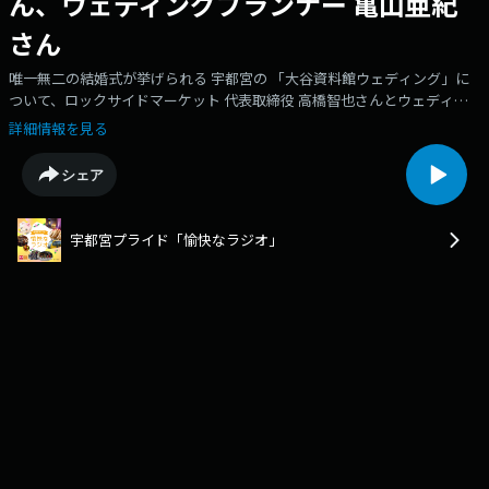
ん、ウェディングプランナー 亀山亜紀
さん
唯一無二の結婚式が挙げられる 宇都宮の 「大谷資料館ウェディング」に
ついて、ロックサイドマーケット 代表取締役 高橋智也さんとウェディン
グプランナー 亀山亜紀さんに お話をうかがいました！大谷石の採掘跡・
詳細情報を見る
広大な地下空間でおこなうウェディングの魅力、地域の魅力の引き出しか
た…などもうかがっています。
シェア
宇都宮プライド「愉快なラジオ」