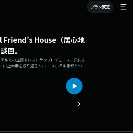
プラン変更
riend’s House（居心地
雑談回。
ホテルとの企画やレストランプロデュース、気にな
みます/上半期を振り返ると/エースホテル京都とつく
はKewのドーナツがいい/ノーレーズンサンドイッ
ジューシーなマルゲリータ。PERTEが赤坂に移転
ム性のあるお店/ホスピタリー産業を讃える世界的ア
る文化センター/食文化の機能拡張🛒味マートセレクト【目
ローお願いします！Follow us on Apple
ソード配信🍰Instagram / Xポッドキャスト情報やスタジオ
tter.com/ajinafukuonsei🛍️味マート BASE支店公式
販売中！https://shop.ajimart.net
jimart.net/✏️メッセージあなたの好きな食べ物の話、お
a5-9c64-74b8f7c30574/