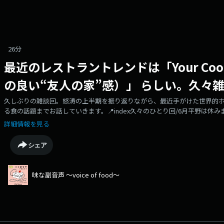
26分
最近のレストラントレンドは「Your Cool F
の良い“友人の家”感）」 らしい。久々
久しぶりの雑談回。怒涛の上半期を振り返りながら、最近手がけた世界的
る食の話題までお話していきます。📍index久々のひとり回/6月平野は休
るお茶の時間/すべすべのシーツの上でクリームドーナツが食べたい/お供物
詳細情報を見る
チの京都限定味/いつだってお茶しよう、どこだって連れ出そう/溺れるほど
オープン/神々たちの共演/左官仕上げの壁/火を囲む、分かち合う/ウォー
シェア
ワード/レストラン・バーの潮流は/YourCool Friend’s House/食べ
白志むら】『九十九餅』・・・・・・・・・・・・・・・・・📣新・味な副音声 フォ
Podcasts, Spotify, Amazon Music.🎙️Podcast毎週月曜日に新着エピ
味な副音声 ～voice of food～
の様子をお届け！https://www.instagram.com/ajinafukuonsei/https://twi
ショップ。店主 平野紗季子が毎週ポッドキャスト内で紹介する美味しいモノ・楽しいモノを
🍰AJI MARTメンバーシップ「TA Team Aji」会員募集中！http://shop.a
便りはこちらから。https://survey.sonicbowl.cloud/form/efd63cc3-c14a-41