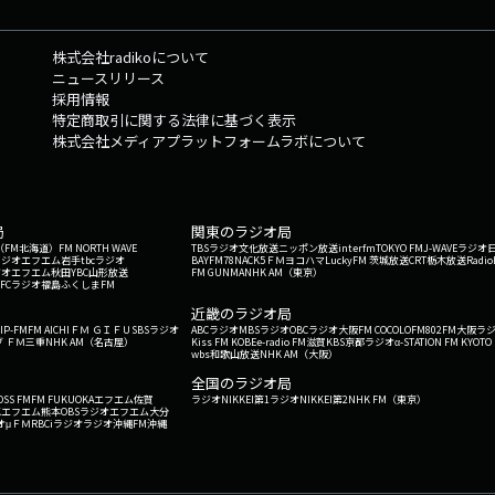
株式会社radikoについて
ニュースリリース
採用情報
特定商取引に関する法律に基づく表示
株式会社メディアプラットフォームラボについて
局
関東のラジオ局
G'（FM北海道）
FM NORTH WAVE
TBSラジオ
文化放送
ニッポン放送
interfm
TOKYO FM
J-WAVE
ラジオ
ラジオ
エフエム岩手
tbcラジオ
BAYFM78
NACK5
ＦＭヨコハマ
LuckyFM 茨城放送
CRT栃木放送
Radio
ジオ
エフエム秋田
YBC山形放送
FM GUNMA
NHK AM（東京）
RFCラジオ福島
ふくしまFM
）
近畿のラジオ局
IP-FM
FM AICHI
ＦＭ ＧＩＦＵ
SBSラジオ
ABCラジオ
MBSラジオ
OBCラジオ大阪
FM COCOLO
FM802
FM大阪
ラ
 ＦＭ三重
NHK AM（名古屋）
Kiss FM KOBE
e-radio FM滋賀
KBS京都ラジオ
α-STATION FM KYOTO
wbs和歌山放送
NHK AM（大阪）
全国のラジオ局
OSS FM
FM FUKUOKA
エフエム佐賀
ラジオNIKKEI第1
ラジオNIKKEI第2
NHK FM（東京）
Kエフエム熊本
OBSラジオ
エフエム大分
オ
μＦＭ
RBCiラジオ
ラジオ沖縄
FM沖縄