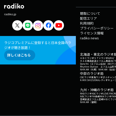
聴取について
radiko.jp
配信エリア
利用規約
プライバシーポリシー
ライセンス情報
radiko news
ラジコプレミアムに登録すると日本全国のラ
ジオが聴き放題！
北海道・東北のラジオ
詳しくはこちら
ＨＢＣラジオ
ＳＴＶラジオ
AIR-
ＲＡＢ青森放送
エフエム青森
IBC
Date fm（エフエム仙台）
ABSラ
Rhythm Station エフエム山形
NHK AM（札幌）
NHK AM（仙台
中部のラジオ局
CBCラジオ
東海ラジオ
ぎふチャン
Z
K-MIX SHIZUOKA
レディオキューブ
九州・沖縄のラジオ局
RKBラジオ
KBCラジオ
LOVE FM
CR
NBCラジオ
FM長崎
RKKラジオ
FM
宮崎放送
エフエム宮崎
ＭＢＣラジ
NHK AM（福岡）