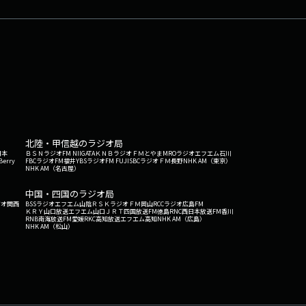
北陸・甲信越のラジオ局
日本
ＢＳＮラジオ
FM NIIGATA
ＫＮＢラジオ
ＦＭとやま
MROラジオ
エフエム石川
Berry
FBCラジオ
FM福井
YBSラジオ
FM FUJI
SBCラジオ
ＦＭ長野
NHK AM（東京）
NHK AM（名古屋）
中国・四国のラジオ局
ジオ関西
BSSラジオ
エフエム山陰
ＲＳＫラジオ
ＦＭ岡山
RCCラジオ
広島FM
ＫＲＹ山口放送
エフエム山口
ＪＲＴ四国放送
FM徳島
RNC西日本放送
FM香川
RNB南海放送
FM愛媛
RKC高知放送
エフエム高知
NHK AM（広島）
NHK AM（松山）