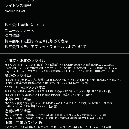
ライセンス情報
radiko news
株式会社radikoについて
ニュースリリース
採用情報
特定商取引に関する法律に基づく表示
株式会社メディアプラットフォームラボについて
北海道・東北のラジオ局
ＨＢＣラジオ
ＳＴＶラジオ
AIR-G'（FM北海道）
FM NORTH WAVE
ＲＡＢ青森放送
エフエム青森
IBCラジオ
エフエム岩手
tbcラジオ
Date fm（エフエム仙台）
ABSラジオ
エフエム秋田
YBC山形放送
Rhythm Station エフエム山形
RFCラジオ福島
ふくしまFM
NHK AM（札幌）
NHK AM（仙台）
関東のラジオ局
TBSラジオ
文化放送
ニッポン放送
interfm
TOKYO FM
J-WAVE
ラジオ日本
BAYFM78
NACK5
ＦＭヨコハマ
LuckyFM 茨城放送
CRT栃木放送
RadioBerry
FM GUNMA
NHK AM（東京）
北陸・甲信越のラジオ局
ＢＳＮラジオ
FM NIIGATA
ＫＮＢラジオ
ＦＭとやま
MROラジオ
エフエム石川
FBCラジオ
FM福井
YBSラジオ
FM FUJI
SBCラジオ
ＦＭ長野
NHK AM（東京）
NHK AM（名古屋）
中部のラジオ局
CBCラジオ
東海ラジオ
ぎふチャン
ZIP-FM
FM AICHI
ＦＭ ＧＩＦＵ
SBSラジオ
K-MIX SHIZUOKA
レディオキューブ ＦＭ三重
NHK AM（名古屋）
近畿のラジオ局
ABCラジオ
MBSラジオ
OBCラジオ大阪
FM COCOLO
FM802
FM大阪
ラジオ関西
Kiss FM KOBE
e-radio FM滋賀
KBS京都ラジオ
α-STATION FM KYOTO
wbs和歌山放送
NHK AM（大阪）
中国・四国のラジオ局
BSSラジオ
エフエム山陰
ＲＳＫラジオ
ＦＭ岡山
RCCラジオ
広島FM
ＫＲＹ山口放送
エフエム山口