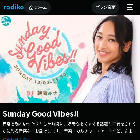
ホーム
プラン変更
Sunday Good Vibes!!
日常を離れゆったりとした時間に、好奇心をくすぐる話題と午後をさわや
かに彩る音楽を、お届けします。 音楽・カルチャー・アートなど、さまざ
まな話題をピックアップ。 一歩先の”いい感じ”の世界を旅しませんか？