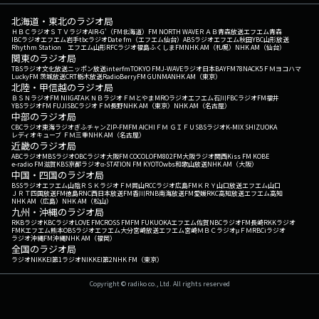
北海道・東北のラジオ局
ＨＢＣラジオ
ＳＴＶラジオ
AIR-G'（FM北海道）
FM NORTH WAVE
ＲＡＢ青森放送
エフエム青森
IBCラジオ
エフエム岩手
tbcラジオ
Date fm（エフエム仙台）
ABSラジオ
エフエム秋田
YBC山形放送
Rhythm Station エフエム山形
RFCラジオ福島
ふくしまFM
NHK AM（札幌）
NHK AM（仙台）
関東のラジオ局
TBSラジオ
文化放送
ニッポン放送
interfm
TOKYO FM
J-WAVE
ラジオ日本
BAYFM78
NACK5
ＦＭヨコハマ
LuckyFM 茨城放送
CRT栃木放送
RadioBerry
FM GUNMA
NHK AM（東京）
北陸・甲信越のラジオ局
ＢＳＮラジオ
FM NIIGATA
ＫＮＢラジオ
ＦＭとやま
MROラジオ
エフエム石川
FBCラジオ
FM福井
YBSラジオ
FM FUJI
SBCラジオ
ＦＭ長野
NHK AM（東京）
NHK AM（名古屋）
中部のラジオ局
CBCラジオ
東海ラジオ
ぎふチャン
ZIP-FM
FM AICHI
ＦＭ ＧＩＦＵ
SBSラジオ
K-MIX SHIZUOKA
レディオキューブ ＦＭ三重
NHK AM（名古屋）
近畿のラジオ局
ABCラジオ
MBSラジオ
OBCラジオ大阪
FM COCOLO
FM802
FM大阪
ラジオ関西
Kiss FM KOBE
e-radio FM滋賀
KBS京都ラジオ
α-STATION FM KYOTO
wbs和歌山放送
NHK AM（大阪）
中国・四国のラジオ局
BSSラジオ
エフエム山陰
ＲＳＫラジオ
ＦＭ岡山
RCCラジオ
広島FM
ＫＲＹ山口放送
エフエム山口
ＪＲＴ四国放送
FM徳島
RNC西日本放送
FM香川
RNB南海放送
FM愛媛
RKC高知放送
エフエム高知
NHK AM（広島）
NHK AM（松山）
九州・沖縄のラジオ局
RKBラジオ
KBCラジオ
LOVE FM
CROSS FM
FM FUKUOKA
エフエム佐賀
NBCラジオ
FM長崎
RKKラジオ
FMKエフエム熊本
OBSラジオ
エフエム大分
宮崎放送
エフエム宮崎
ＭＢＣラジオ
μＦＭ
RBCiラジオ
ラジオ沖縄
FM沖縄
NHK AM（福岡）
全国のラジオ局
ラジオNIKKEI第1
ラジオNIKKEI第2
NHK FM（東京）
Copyright © radiko co., Ltd. All rights reserved