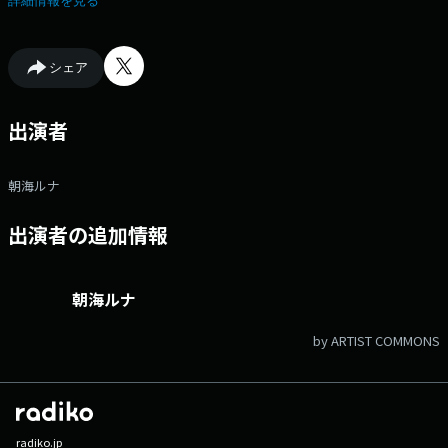
詳細情報を見る
番組を担当するのは、FMヨコハマ初登場、地元鎌倉出身、在住の注目の
若手DJ、朝海ルナ。 グローバルな目線をもちながらも、等身大の言葉が
彼女の魅力。日曜午後を一緒に過ごしましょう。
シェア
出演者
朝海ルナ
出演者の追加情報
朝海ルナ
by ARTIST COMMONS
radiko.jp