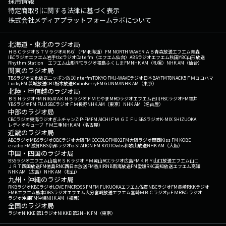
採用情報
特定商取引に関する法律に基づく表示
株式会社メディアプラットフォームラボについて
北海道・東北のラジオ局
ＨＢＣラジオ
ＳＴＶラジオ
AIR-G'（FM北海道）
FM NORTH WAVE
ＲＡＢ青森放送
エフエム青森
IBCラジオ
エフエム岩手
tbcラジオ
Date fm（エフエム仙台）
ABSラジオ
エフエム秋田
YBC山形放送
Rhythm Station エフエム山形
RFCラジオ福島
ふくしまFM
NHK AM（札幌）
NHK AM（仙台）
関東のラジオ局
TBSラジオ
文化放送
ニッポン放送
interfm
TOKYO FM
J-WAVE
ラジオ日本
BAYFM78
NACK5
ＦＭヨコハマ
LuckyFM 茨城放送
CRT栃木放送
RadioBerry
FM GUNMA
NHK AM（東京）
北陸・甲信越のラジオ局
ＢＳＮラジオ
FM NIIGATA
ＫＮＢラジオ
ＦＭとやま
MROラジオ
エフエム石川
FBCラジオ
FM福井
YBSラジオ
FM FUJI
SBCラジオ
ＦＭ長野
NHK AM（東京）
NHK AM（名古屋）
中部のラジオ局
CBCラジオ
東海ラジオ
ぎふチャン
ZIP-FM
FM AICHI
ＦＭ ＧＩＦＵ
SBSラジオ
K-MIX SHIZUOKA
レディオキューブ ＦＭ三重
NHK AM（名古屋）
近畿のラジオ局
ABCラジオ
MBSラジオ
OBCラジオ大阪
FM COCOLO
FM802
FM大阪
ラジオ関西
Kiss FM KOBE
e-radio FM滋賀
KBS京都ラジオ
α-STATION FM KYOTO
wbs和歌山放送
NHK AM（大阪）
中国・四国のラジオ局
BSSラジオ
エフエム山陰
ＲＳＫラジオ
ＦＭ岡山
RCCラジオ
広島FM
ＫＲＹ山口放送
エフエム山口
ＪＲＴ四国放送
FM徳島
RNC西日本放送
FM香川
RNB南海放送
FM愛媛
RKC高知放送
エフエム高知
NHK AM（広島）
NHK AM（松山）
九州・沖縄のラジオ局
RKBラジオ
KBCラジオ
LOVE FM
CROSS FM
FM FUKUOKA
エフエム佐賀
NBCラジオ
FM長崎
RKKラジオ
FMKエフエム熊本
OBSラジオ
エフエム大分
宮崎放送
エフエム宮崎
ＭＢＣラジオ
μＦＭ
RBCiラジオ
ラジオ沖縄
FM沖縄
NHK AM（福岡）
全国のラジオ局
ラジオNIKKEI第1
ラジオNIKKEI第2
NHK FM（東京）