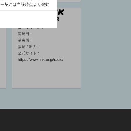
局
06
(キャスター)/
(キャスター)/
樹(アナウンサ
コールサイン :
田中麻耶(アナウ
開局日 :
)/山香道隆(リ
小
演奏所 :
ー)
（
親局 / 出力 :
～ 06:25
居
公式サイト :
シ
https://www.nhk.or.jp/radio/
花
ン
06
基
１
ズ
中
木