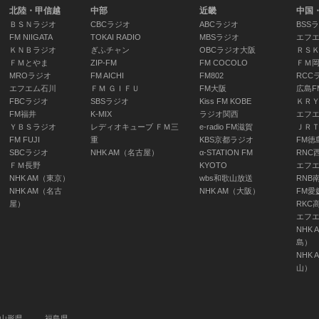
北陸・甲信越
中部
近畿
中国
ＢＳＮラジオ
CBCラジオ
ABCラジオ
BSS
FM NIIGATA
TOKAI RADIO
MBSラジオ
エフ
ＫＮＢラジオ
ぎふチャン
OBCラジオ大阪
ＲＳ
ＦＭとやま
ZIP-FM
FM COCOLO
ＦＭ
MROラジオ
FM AICHI
FM802
RCC
エフエム石川
ＦＭ ＧＩＦＵ
FM大阪
広島F
FBCラジオ
SBSラジオ
Kiss FM KOBE
ＫＲ
ニュー
FM福井
K-MIX
ラジオ関西
エフ
（北海
ＹＢＳラジオ
レディオキューブ ＦＭ三
e-radio FM滋賀
ＪＲ
06:25 
FM FUJI
重
KBS京都ラジオ
FM徳
SBCラジオ
NHK AM（名古屋）
α-STATION FM
RNC
ＦＭ長野
KYOTO
エフ
NHK AM（東京）
wbs和歌山放送
RNB
NHK AM（名古
NHK AM（大阪）
FM愛
ラジオ
屋）
RKC
エフ
回ラジ
NHK 
なの体
島）
川 伊
NHK 
岡本美
山）
柊(出演
06:30 
山形県
福島県