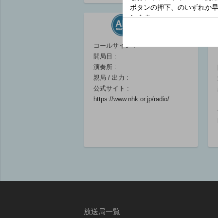
コールサイン :
開局日 :
演奏所 :
親局 / 出力 :
公式サイト :
https://www.nhk.or.jp/radio/
放送局一覧