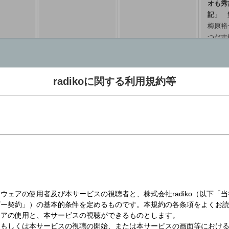
オも秀
記」 
梅原裕
つだ志
野佑子(
05:40 
radikoに関する利用規約等
気象情
ＳＴＶラジオ
FM北海道（AIR-G'）
05:55 
コールサイン : JOWF
コールサイン : JOFU-FM
開局日 : 1962年12月15日
開局日 : 1982年9月15日
演奏所 : 北海道札幌市中央区北１
演奏所 : 札幌市中央区北1条西2
条西８丁目１
目 札幌時計台ビル14F
親局 / 出力 : 札幌 1440KHz /
親局 / 出力 : 札幌 80.4MHｚ /
ブ あさ
ONE MORNING
KAT’S IN THE
マイあ
50kW
5KW
ユージ / 吉田明世
MORNING (#カツモ
台前半
公式サイト :
https://www.stv.jp
公式サイト :
https://www.air-
上田あや
06:00 ～ 07:30
ニ)
気象情
g.co.jp/
:00
カツノリ ゲスト：ネ
リポー