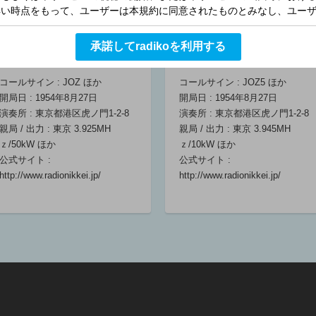
クライトーキー
リー支
06:00 ～ 09:00
眞下貴
星川幸
承諾してradikoを利用する
三橋大
ラジオNIKKEI第1
ラジオNIKKEI第2
ー)/
コールサイン : JOZ ほか
コールサイン : JOZ5 ほか
ンサー
開局日 : 1954年8月27日
開局日 : 1954年8月27日
ポータ
演奏所 : 東京都港区虎ノ門1-2-8
演奏所 : 東京都港区虎ノ門1-2-8
06:00 
親局 / 出力 : 東京 3.925MH
親局 / 出力 : 東京 3.945MH
ｚ/50kW ほか
ｚ/10kW ほか
公式サイト :
公式サイト :
http://www.radionikkei.jp/
http://www.radionikkei.jp/