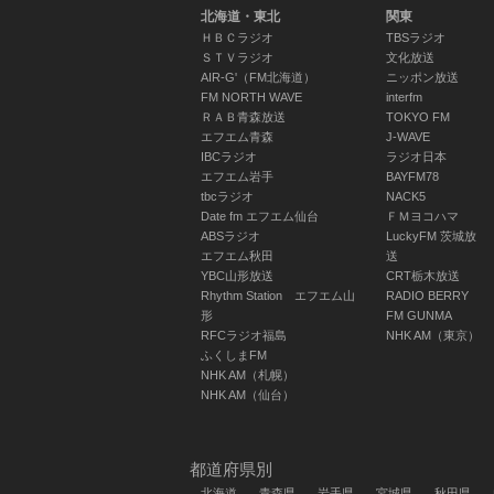
北海道・東北
関東
ＨＢＣラジオ
TBSラジオ
ＳＴＶラジオ
文化放送
AIR-G'（FM北海道）
ニッポン放送
FM NORTH WAVE
interfm
ＲＡＢ青森放送
TOKYO FM
エフエム青森
J-WAVE
IBCラジオ
ラジオ日本
エフエム岩手
BAYFM78
tbcラジオ
NACK5
Date fm エフエム仙台
ＦＭヨコハマ
ABSラジオ
LuckyFM 茨城放
エフエム秋田
送
YBC山形放送
CRT栃木放送
Rhythm Station エフエム山
RADIO BERRY
朝刊さくらい
形
FM GUNMA
RFCラジオ福島
NHK AM（東京）
桜井宏 / 梶原小春
ふくしまFM
06:30 ～ 08:00
NHK AM（札幌）
NHK AM（仙台）
都道府県別
北海道
青森県
岩手県
宮城県
秋田県