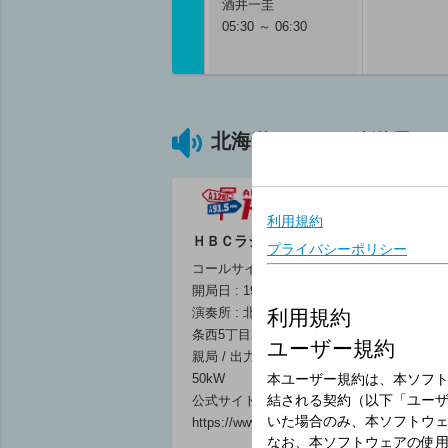
酒井一圭
05:30 ～ 06:30
北海道のラジオ放送局
ＨＢＣラジオ
コールサイン : JOHR
開局日 : 1952年3月10日
演奏所 : 北海道札幌市中央区北1
条西5丁目2番地
06
親局 / 出力 : 札幌 1287kHz /
北海道ライ
50kW
ミミ！
公式サイト :
永井公彦 
https://www.hbc.co.jp
06:00 ～ 08