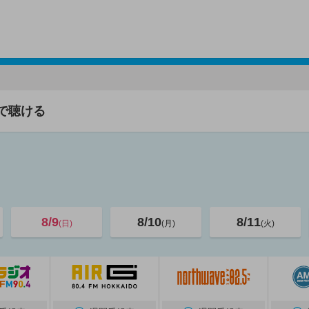
で聴ける
8/9
8/10
8/11
(日)
(月)
(火)