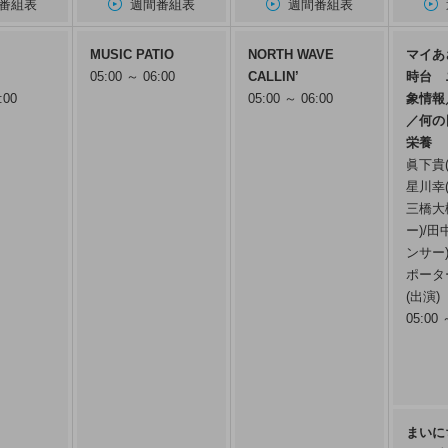
番組表
週間番組表
週間番組表
MUSIC PATIO
NORTH WAVE
マイあ
05:00 ～ 06:00
CALLIN’
時台 
:00
05:00 ～ 06:00
象情報
／何の
栄養
眞下貴
星川幸
三橋大
ー)/
ンサー
ポータ
(出演)
05:00 
まいに