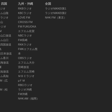
ネ
・四国
九州・沖縄
全国
ス
ラジオ
RKBラジオ
ラジオNIKKEI第1
(
エム山陰
KBCラジオ
ラジオNIKKEI第2
Ｋラジオ
LOVE FM
NHK FM（東京）
(
岡山
CROSS FM
ル
ラジオ
FM FUKUOKA
イ
M
エフエム佐賀
(声
Ｙ山口放送
NBCラジオ
ス・気象情報
06
エム山口
FM長崎
道）
Ｔ四国放送
RKKラジオ
～ 06:30
島
FMKエフエム熊
西日本放送
本
エム香川
OBSラジオ
南海放送
エフエム大分
媛
宮崎放送
体操 夏期巡
基
高知放送
エフエム宮崎
エム高知
ＭＢＣラジオ
オ体操・みん
２
AM（広
μＦＭ
操会 神奈
ズ
RBCiラジオ
勢原市
工
AM（松
ラジオ沖縄
佳(出演)/細貝
慎
FM沖縄
)
(
NHK AM（福岡）
～ 06:40
ｎ
ヴ