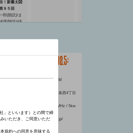
吉！新書太閤
第９５回
一郎(朗読)/ま
緒理(朗読)/礒
語り)
～ 05:55
報（北海道）
気
FM NORTH WAVE
～ 06:00
越
コールサイン : JOPV-FM
05
開局日 : 1993年8月1日
丁
演奏所 : 札幌市北区北7条西4丁目
新北海道ビル
親局 / 出力 : 札幌 82.5MHz / 5kw
さ！金曜６時
エ
公式サイト :
 ニュース・
ル
https://www.fmnorth.co.jp/
報／ワールド
「
ト ニューデ
森