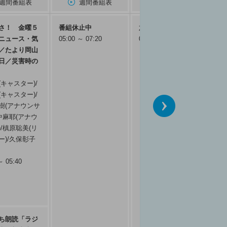
週間番組表
週間番組表
週間番組表
さ！ 金曜５
番組休止中
放送休止中
古
ニュース・気
05:00 ～ 07:20
05:00 ～ 08:01
ハ
／たより岡山
ー
日／災害時の
藤
05
(キャスター)/
(キャスター)/
樹(アナウンサ
田中麻耶(アナウ
次へ
)/槙原聡美(リ
ー)/久保彰子
～ 05:40
ち朗読「ラジ