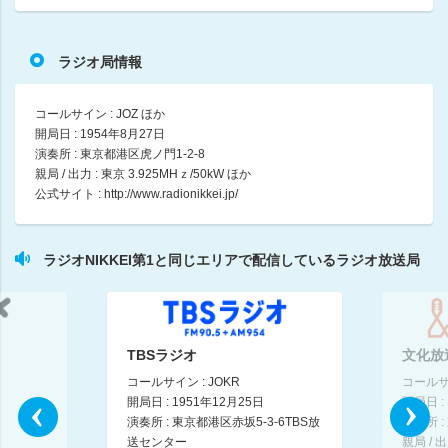
中央競馬実況中継
解説：田村明宏（競馬ブック） 能勢俊介 沢田美紀（日刊競馬） 廣中築究（日
17:00 ～ 18:45
ラジオ局情報
日経電子版NEWS
コールサイン : JOZ ほか
18:45 ～ 18:55
開局日 : 1954年8月27日
演奏所 : 東京都港区虎ノ門1-2-8
地方競馬プラスワン
親局 / 出力 : 東京 3.925MHｚ/50kW ほか
18:55 ～ 19:10
公式サイト :
http://www.radionikkei.jp/
競馬LIVEへGO！
藤巻崇 / 米田元気
ラジオNIKKEI第1と同じエリアで配信しているラジオ放送局
19:10 ～ 19:40
ビタミン・ラジオ
小原道子
TBSラジオ
文化放
19:40 ～ 20:00
コールサイン : JOKR
コールサイ
開局日 : 1951年12月25日
開局日 :
シネマ 銀幕の夜
演奏所 : 東京都港区赤坂5-3-6TBS放
演奏所 :
浜田節子 / 矢間敏彦
送センター
親局 / 出