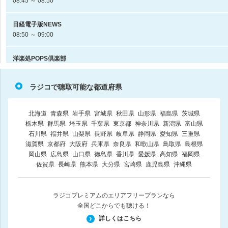
08:45 ～ 08:50
日経電子版NEWS
08:50 ～ 09:00
洋楽処POPS倶楽部
佐藤健一
09:00 ～ 09:30
ラジコで聴取可能な都道府県
中央競馬実況中継
解説：田村明宏（競馬ブック） 能勢俊介 沢田美紀（日刊競馬） 廣中築究（日
北海道
青森県
岩手県
宮城県
秋田県
山形県
福島県
茨城県
09:30 ～ 12:00
栃木県
群馬県
埼玉県
千葉県
東京都
神奈川県
新潟県
富山県
石川県
福井県
山梨県
長野県
岐阜県
静岡県
愛知県
三重県
滋賀県
京都府
大阪府
兵庫県
奈良県
和歌山県
鳥取県
島根県
中央競馬実況中継
岡山県
広島県
山口県
徳島県
香川県
愛媛県
高知県
福岡県
解説：田村明宏（競馬ブック） 能勢俊介 沢田美紀（日刊競馬） 廣中築究（日
佐賀県
長崎県
熊本県
大分県
宮崎県
鹿児島県
沖縄県
12:00 ～ 14:30
中央競馬実況中継
ラジコプレミアムのエリアフリープランなら
解説：田村明宏（競馬ブック） 能勢俊介 沢田美紀（日刊競馬） 廣中築究（日
全国どこからでも聴ける！
14:30 ～ 17:00
詳しくはこちら