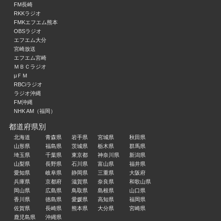
FM長崎
RKKラジオ
FMKエフエム熊本
OBSラジオ
エフエム大分
宮崎放送
エフエム宮崎
ＭＢＣラジオ
μＦＭ
RBCiラジオ
ラジオ沖縄
FM沖縄
NHK AM（福岡）
都道府県別
北海道
青森県
岩手県
宮城県
秋田県
山形県
福島県
茨城県
栃木県
群馬県
埼玉県
千葉県
東京都
神奈川県
新潟県
山梨県
長野県
石川県
富山県
福井県
愛知県
岐阜県
静岡県
三重県
大阪府
兵庫県
京都府
滋賀県
奈良県
和歌山県
岡山県
広島県
鳥取県
島根県
山口県
香川県
徳島県
愛媛県
高知県
福岡県
佐賀県
長崎県
熊本県
大分県
宮崎県
鹿児島県
沖縄県