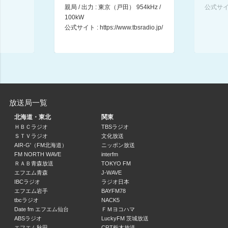
20:00 ～ 20:30
親局 / 出力 : 東京（戸田） 954kHz /
公式サイ
100kW
2026 NR・サプリメントアドバイザー講座
公式サイト :
https://www.tbsradio.jp/
20:30 ～ 21:00
番組休止中
21:00 ～ 28:59
放送局一覧
北海道・東北
関東
ＨＢＣラジオ
TBSラジオ
ＳＴＶラジオ
文化放送
AIR-G'（FM北海道）
ニッポン放送
FM NORTH WAVE
interfm
ＲＡＢ青森放送
TOKYO FM
エフエム青森
J-WAVE
IBCラジオ
ラジオ日本
エフエム岩手
BAYFM78
tbcラジオ
NACK5
Date fm エフエム仙台
ＦＭヨコハマ
ABSラジオ
LuckyFM 茨城放送
エフエム秋田
CRT栃木放送