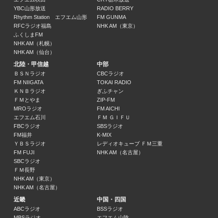
YBC山形放送
RADIO BERRY
Rhythm Station エフエム山形
FM GUNMA
RFCラジオ福島
NHK AM（東京）
ふくしまFM
NHK AM（札幌）
NHK AM（仙台）
北陸・甲信越
中部
ＢＳＮラジオ
CBCラジオ
FM NIIGATA
TOKAI RADIO
ＫＮＢラジオ
ぎふチャン
ＦＭとやま
ZIP-FM
MROラジオ
FM AICHI
エフエム石川
ＦＭ ＧＩＦＵ
FBCラジオ
SBSラジオ
FM福井
K-MIX
ＹＢＳラジオ
レディオキューブ ＦＭ三重
FM FUJI
NHK AM（名古屋）
SBCラジオ
ＦＭ長野
NHK AM（東京）
NHK AM（名古屋）
近畿
中国・四国
ABCラジオ
BSSラジオ
MBSラジオ
エフエム山陰