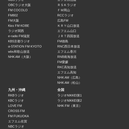
OBCラジオ大阪
ＲＳＫラジオ
FM COCOLO
ＦＭ岡山
FM802
RCCラジオ
FM大阪
広島FM
Kiss FM KOBE
ＫＲＹ山口放送
ラジオ関西
エフエム山口
e-radio FM滋賀
ＪＲＴ四国放送
KBS京都ラジオ
FM徳島
α-STATION FM KYOTO
RNC西日本放送
wbs和歌山放送
エフエム香川
NHK AM（大阪）
RNB南海放送
FM愛媛
RKC高知放送
エフエム高知
NHK AM（広島）
NHK AM（松山）
九州・沖縄
全国
RKBラジオ
ラジオNIKKEI第1
KBCラジオ
ラジオNIKKEI第2
LOVE FM
NHK FM（東京）
CROSS FM
FM FUKUOKA
エフエム佐賀
NBCラジオ