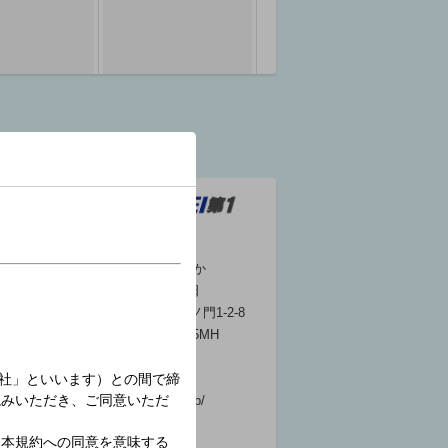
みんなのうた「ぼく
のプルー」／「風の
盆」
05:50 ～ 05:55
ラジオNIKKEI第1
コールサイン : JOZ ほか
開局日 : 1954年8月27日
気象情報（関東甲信
演奏所 : 東京都港区虎ノ門1-2-8
越）
親局 / 出力 : 東京 3.925MH
05:55 ～ 06:00
ｚ/50kW ほか
公式サイト :
http://www.radionikkei.jp/
現代の音楽 現代音