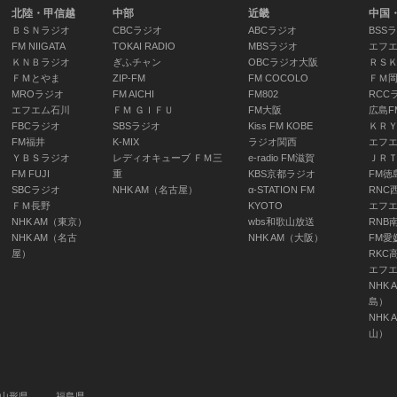
北陸・甲信越
中部
近畿
中国
ＢＳＮラジオ
CBCラジオ
ABCラジオ
BSS
FM NIIGATA
TOKAI RADIO
MBSラジオ
エフ
ＫＮＢラジオ
ぎふチャン
OBCラジオ大阪
ＲＳ
ＦＭとやま
ZIP-FM
FM COCOLO
ＦＭ
MROラジオ
FM AICHI
FM802
RCC
エフエム石川
ＦＭ ＧＩＦＵ
FM大阪
広島F
FBCラジオ
SBSラジオ
Kiss FM KOBE
ＫＲ
FM福井
K-MIX
ラジオ関西
エフ
ＹＢＳラジオ
レディオキューブ ＦＭ三
e-radio FM滋賀
ＪＲ
FM FUJI
重
KBS京都ラジオ
FM徳
SBCラジオ
NHK AM（名古屋）
α-STATION FM
RNC
ＦＭ長野
KYOTO
エフ
NHK AM（東京）
wbs和歌山放送
RNB
NHK AM（名古
NHK AM（大阪）
FM愛
屋）
RKC
エフ
NHK 
島）
NHK 
山）
山形県
福島県