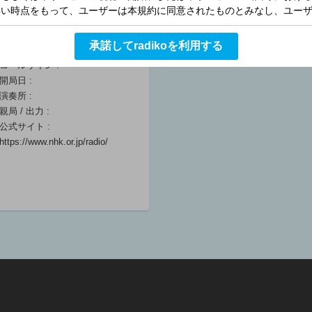
萩野公介 / 髙木菜那
/ ミノルクリス滝沢
:00
06:00 ～ 07:30
承諾してradikoを利用する
コールサイン :
開局日 :
演奏所 :
親局 / 出力 :
公式サイト :
https://www.nhk.or.jp/radio/