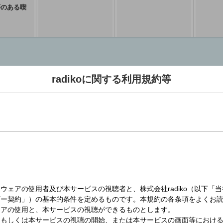
夢のある喫
:50
令和最新
radikoに関する利用規約等
2
久々江龍飛
:00
MROラジオ
エフエム石川
コールサイン : JOMR
コールサイン : JOHV-FM
開局日 : 1952年5月10日
開局日 : 1990年4月1日
演奏所 : 石川県金沢市本多町3-2-
演奏所 : 石川県金沢市香林坊2-4-
1
30
親局 / 出力 : 金沢 1107kHz /
親局 / 出力 : 金沢 80.5MHz /
5kW 94.0MHz / 1kW
1kW
公式サイト :
公式サイト :
https://hellofive.jp/
https://www.mro.co.jp/radio/
木梨の
From Athlete!