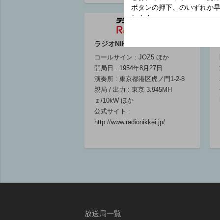
半ニュース・気象情
会。
報／素晴らしき２０
木梨憲武
世紀ポップ／きょう
06:00 ～ 07
は何の日
ラジオNIKKEI第2
眞下貴(キャスター)/
コールサイン : JOZ5 ほか
星川幸(キャスター)/
開局日 : 1954年8月27日
黒木愛子(キャスタ
演奏所 : 東京都港区虎ノ門1-2-8
ー)/サエキけんぞう
親局 / 出力 : 東京 3.945MH
(出演)
ｚ/10kW ほか
06:00 ～ 06:25
公式サイト :
http://www.radionikkei.jp/
ニュース・気象情報
（東海・北陸）
06:25 ～ 06:30
放送局一覧