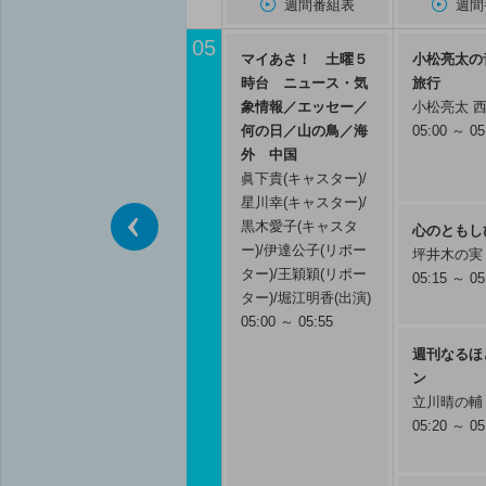
週間番組表
週間
05
マイあさ！ 土曜５
小松亮太の
時台 ニュース・気
旅行
象情報／エッセー／
小松亮太 
何の日／山の鳥／海
05:00 ～ 05
外 中国
眞下貴(キャスター)/
星川幸(キャスター)/
黒木愛子(キャスタ
心のともし
ー)/伊達公子(リポー
坪井木の実
前へ
ター)/王穎穎(リポー
05:15 ～ 05
ター)/堀江明香(出演)
05:00 ～ 05:55
週刊なるほ
ン
立川晴の輔
05:20 ～ 05