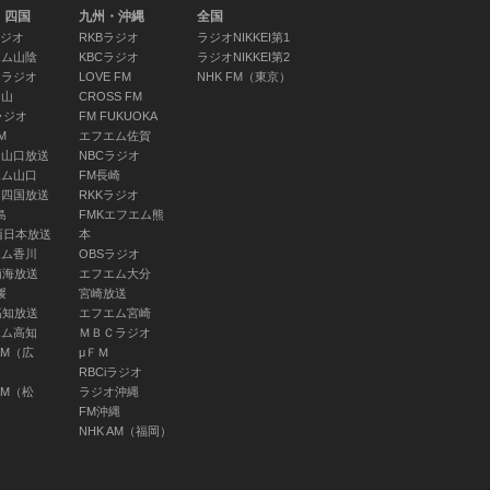
・四国
九州・沖縄
全国
ラジオ
RKBラジオ
ラジオNIKKEI第1
エム山陰
KBCラジオ
ラジオNIKKEI第2
Ｋラジオ
LOVE FM
NHK FM（東京）
岡山
CROSS FM
ラジオ
FM FUKUOKA
M
エフエム佐賀
Ｙ山口放送
NBCラジオ
エム山口
FM長崎
Ｔ四国放送
RKKラジオ
島
FMKエフエム熊
西日本放送
本
エム香川
OBSラジオ
南海放送
エフエム大分
媛
宮崎放送
高知放送
エフエム宮崎
エム高知
ＭＢＣラジオ
AM（広
μＦＭ
RBCiラジオ
AM（松
ラジオ沖縄
みんなのうた「マス
FM沖縄
ク・ド・カメロ」
NHK AM（福岡）
06:50 ～ 06:55