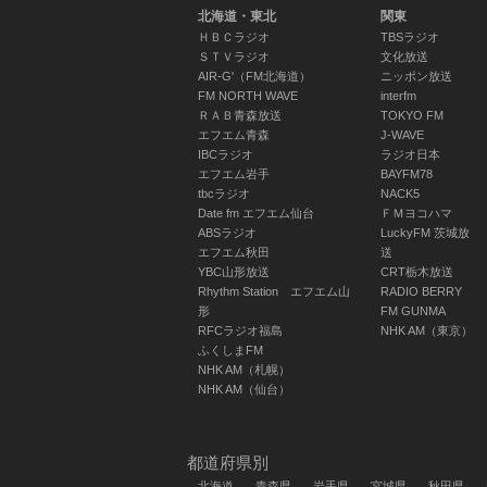
北海道・東北
関東
ＨＢＣラジオ
TBSラジオ
ラジオ体操
ＳＴＶラジオ
文化放送
鈴木大輔(出演)/幅し
AIR-G'（FM北海道）
ニッポン放送
げみ(出演)
FM NORTH WAVE
interfm
ＲＡＢ青森放送
TOKYO FM
06:30 ～ 06:40
エフエム青森
J-WAVE
IBCラジオ
ラジオ日本
エフエム岩手
BAYFM78
マイあさ！６時台後
tbcラジオ
NACK5
Date fm エフエム仙台
ＦＭヨコハマ
半ニュース／解剖学
ABSラジオ
LuckyFM 茨城放
者が語るエッセー
エフエム秋田
送
２０２６年 夏・私
YBC山形放送
CRT栃木放送
の往生際
Rhythm Station エフエム山
RADIO BERRY
形
FM GUNMA
眞下貴(キャスター)/
RFCラジオ福島
NHK AM（東京）
星川幸(キャスター)/
ふくしまFM
養老孟司(出演)
NHK AM（札幌）
06:40 ～ 06:55
NHK AM（仙台）
都道府県別
北海道
青森県
岩手県
宮城県
秋田県