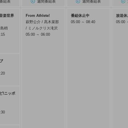
番組表
週間番組表
週間番組表
音楽世界
From Athlete!
番組休止中
放送休
萩野公介 / 髙木菜那
05:00 ～ 08:40
05:00 
西島梢
/ ミノルクリス滝沢
:15
05:00 ～ 06:00
び
:20
ど!ニッポ
:30