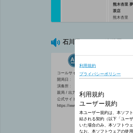
熊木杏里 
茶店
熊木杏里
05:30 ～ 05
石川県のラジオ放送局
ブラッシュ
版 Season
石川映夏 
05:50 ～ 06
コールサイン :
開局日 :
演奏所 :
気象情報（東海・北
親局 / 出力 :
陸）
公式サイト :
05:55 ～ 06:00
https://www.nhk.or.jp/radio/
06
マイあさ！６時台前
土曜朝6時 