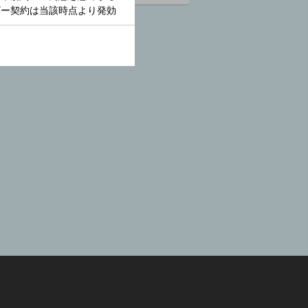
楽１００年のレガシ
ー６６ コリリャー
ノ１
白石美雪
06:00 ～ 06:50