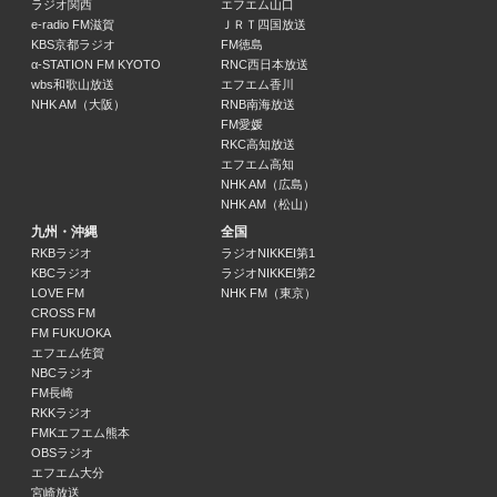
ラジオ関西
エフエム山口
e-radio FM滋賀
ＪＲＴ四国放送
こどもぽかぽか ほっこりストーリー第２回「うさぎくんと もりのうたごえ
KBS京都ラジオ
FM徳島
たしろちさと(脚本)/中村慶子(朗読)
α-STATION FM KYOTO
RNC西日本放送
12:50 ～ 12:55
wbs和歌山放送
エフエム香川
NHK AM（大阪）
RNB南海放送
FM愛媛
こどもぽかぽか ほっこりストーリー「くまさんのおいしすぎるパンケーキや
RKC高知放送
川之上英子(脚本)/川之上健(脚本)/山田大樹(朗読)
エフエム高知
12:55 ～ 13:00
NHK AM（広島）
NHK AM（松山）
ニュース
九州・沖縄
全国
13:00 ～ 13:05
RKBラジオ
ラジオNIKKEI第1
KBCラジオ
ラジオNIKKEI第2
LOVE FM
NHK FM（東京）
こどもぽかぽか ほっこりストーリー 第４回「宇宙ホテル」作：松屋真由子
CROSS FM
松屋真由子(脚本)/荒木さくら(朗読)
FM FUKUOKA
13:05 ～ 13:10
エフエム佐賀
NBCラジオ
FM長崎
こどもぽかぽか ほっこりストーリー「みなちゃんとこねこのミーミーとナー
RKKラジオ
どいかや(脚本)/合原明子(朗読)
FMKエフエム熊本
13:10 ～ 13:15
OBSラジオ
エフエム大分
こどもぽかぽか ほっこりストーリー 第６回「こぐまくんのカード」作：大
宮崎放送