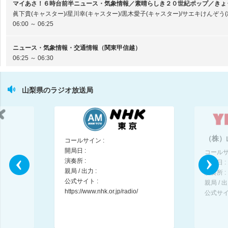
マイあさ！６時台前半ニュース・気象情報／素晴らしき２０世紀ポップ／きょ
眞下貴(キャスター)/星川幸(キャスター)/黒木愛子(キャスター)/サエキけんぞう(
06:00 ～ 06:25
ニュース・気象情報・交通情報（関東甲信越）
06:25 ～ 06:30
ラジオ体操
山梨県のラジオ放送局
鈴木大輔(出演)/幅しげみ(出演)
06:30 ～ 06:40
マイあさ！６時台後半ニュース／解剖学者が語るエッセー ２０２６年 夏・
眞下貴(キャスター)/星川幸(キャスター)/養老孟司(出演)
（株）
コールサイン :
06:40 ～ 06:55
開局日 :
コールサ
演奏所 :
開局日 :
気象情報・交通情報（関東甲信越）
親局 / 出力 :
演奏所 :
06:55 ～ 07:00
公式サイト :
親局 / 出
https://www.nhk.or.jp/radio/
公式サイ
マイあさ！ ▽ＮＨＫけさのニュース
07:00 ～ 07:15