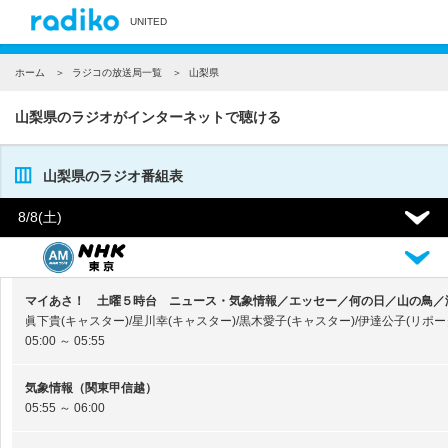
UNITED
ホーム
ラジコの放送局一覧
山梨県
山梨県のラジオがインターネットで聴ける
山梨県のラジオ番組表
8/8
(土)
マイあさ！ 土曜５時台 ニュース・気象情報／エッセー／何の日／山の鳥／
眞下貴(キャスター)/星川幸(キャスター)/黒木愛子(キャスター)/伊達公子(リポータ
05:00 ～ 05:55
気象情報（関東甲信越）
05:55 ～ 06:00