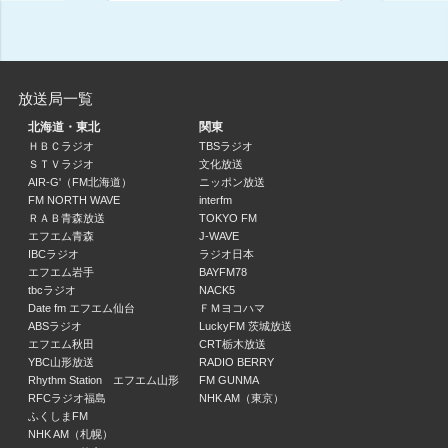
ニュース・気象情報（関東甲信越）
07:15 ～ 07:20
マイあさ！ ７時台 Ｊリーグ開幕！新シーズンの注目は／気象情報／週末文
放送局一覧
眞下貴(キャスター)/星川幸(キャスター)/黒木愛子(キャスター)/金城均(リポータ
北海道・東北
関東
07:20 ～ 07:50
ＨＢＣラジオ
TBSラジオ
ＳＴＶラジオ
文化放送
ニュース・気象情報・交通情報（関東甲信越）
AIR-G'（FM北海道）
ニッポン放送
07:50 ～ 08:00
FM NORTH WAVE
interfm
ＲＡＢ青森放送
TOKYO FM
エフエム青森
J-WAVE
第１０８回全国高校野球選手権大会 第４日
IBCラジオ
ラジオ日本
長野哲也(第１試合)/武本大樹(第１試合)
エフエム岩手
BAYFM78
08:00 ～ 10:55
tbcラジオ
NACK5
Date fm エフエム仙台
ＦＭヨコハマ
ABSラジオ
LuckyFM 茨城放送
みんなのうた「マスク・ド・カメロ」
エフエム秋田
CRT栃木放送
10:55 ～ 11:00
YBC山形放送
RADIO BERRY
Rhythm Station エフエム山形
FM GUNMA
ニュース
RFCラジオ福島
NHK AM（東京）
11:00 ～ 11:05
ふくしまFM
NHK AM（札幌）