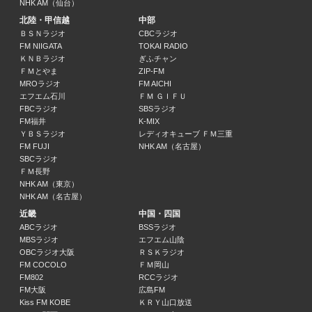
NHK AM（仙台）
名曲ヒットパレード「＃１０ １９８９年」
北陸・甲信越
中部
江崎史恵(アナウンサー)
ＢＳＮラジオ
CBCラジオ
11:05 ～ 11:50
FM NIIGATA
TOKAI RADIO
ＫＮＢラジオ
ぎふチャン
気象情報・交通情報（関東甲信越）
ＦＭとやま
ZIP-FM
MROラジオ
FM AICHI
11:50 ～ 12:00
エフエム石川
ＦＭ ＧＩＦＵ
FBCラジオ
SBSラジオ
ニュース 正午のＮＨＫニュース
FM福井
K-MIX
12:00 ～ 12:10
ＹＢＳラジオ
レディオキューブ ＦＭ三重
FM FUJI
NHK AM（名古屋）
SBCラジオ
ニュース（関東甲信越）
ＦＭ長野
12:10 ～ 12:15
NHK AM（東京）
NHK AM（名古屋）
保阪正康が語る昭和人物史 作家 吉田満 第２回
近畿
中国・四国
保阪正康(出演)/梯久美子(出演)
ABCラジオ
BSSラジオ
12:15 ～ 12:45
MBSラジオ
エフエム山陰
OBCラジオ大阪
ＲＳＫラジオ
FM COCOLO
ＦＭ岡山
こどもぽかぽか ほっこりストーリー 第１回「モコモコの日」作：田丸雅智
FM802
RCCラジオ
田丸雅智(脚本)/合原明子(朗読)
FM大阪
広島FM
12:45 ～ 12:50
Kiss FM KOBE
ＫＲＹ山口放送