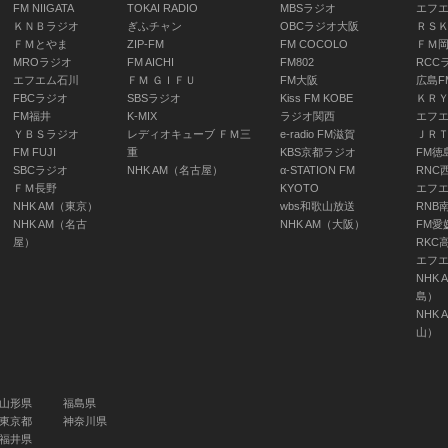
FM NIIGATA
TOKAI RADIO
MBSラジオ
エフ
ＫＮＢラジオ
ぎふチャン
OBCラジオ大阪
ＲＳ
ＦＭとやま
ZIP-FM
FM COCOLO
ＦＭ
MROラジオ
FM AICHI
FM802
RCC
エフエム石川
ＦＭ ＧＩＦＵ
FM大阪
広島F
FBCラジオ
SBSラジオ
Kiss FM KOBE
ＫＲ
FM福井
K-MIX
ラジオ関西
エフ
ＹＢＳラジオ
レディオキューブ ＦＭ三
e-radio FM滋賀
ＪＲ
ニュース・気象情報
FM FUJI
重
KBS京都ラジオ
FM徳
（九州沖縄）
SBCラジオ
NHK AM（名古屋）
α-STATION FM
RNC
ＦＭ長野
KYOTO
エフ
06:25 ～ 06:30
NHK AM（東京）
wbs和歌山放送
RNB
NHK AM（名古
NHK AM（大阪）
FM愛
屋）
RKC
エフ
NHK 
島）
ラジオ体操 夏期巡
NHK 
回ラジオ体操・みん
山）
なの体操会 神奈
川 伊勢原市
岡本美佳(出演)/細貝
山形県
福島県
柊(出演)
東京都
神奈川県
06:30 ～ 06:40
福井県