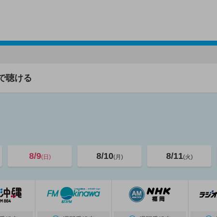
で聴ける
8/9
8/10
8/11
(日)
(月)
(火)