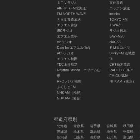
ＳＴＶラジオ
文化放送
AIR-G'（FM北海道）
ニッポン放送
FM NORTH WAVE
interfm
ＲＡＢ青森放送
TOKYO FM
エフエム青森
J-WAVE
IBCラジオ
ラジオ日本
エフエム岩手
BAYFM78
tbcラジオ
NACK5
Date fm エフエム仙台
ＦＭヨコハマ
ABSラジオ
LuckyFM 茨城放
エフエム秋田
送
YBC山形放送
CRT栃木放送
Rhythm Station エフエム山
RADIO BERRY
形
FM GUNMA
RFCラジオ福島
NHK AM（東京）
ふくしまFM
NHK AM（札幌）
たんぽぽの綿毛
NHK AM（仙台）
time♪
白鳥久美子 / 川村エ
ミコ（たんぽぽ）
都道府県別
06:30 ～ 06:45
北海道
青森県
岩手県
宮城県
秋田県
茨城県
栃木県
群馬県
埼玉県
千葉県
新潟県
山梨県
長野県
石川県
富山県