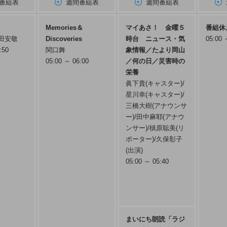
番組表
週間番組表
週間番組表
Memories＆
マイあさ！ 金曜５
番組休
吉田安敬
Discoveries
時台 ニュース・気
05:00 
:50
関口舞
象情報／たより岡山
05:00 ～ 06:00
／何の日／災害時の
栄養
眞下貴(キャスター)/
星川幸(キャスター)/
三橋大樹(アナウンサ
ー)/田中麻耶(アナウ
ンサー)/槙原聡美(リ
ポーター)/久保彰子
(出演)
05:00 ～ 05:40
まいにち朗読「ラジ