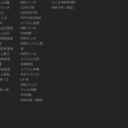
ネルソン(出演)/ソネ
エム山陰
KBCラジオ
ラジオNIKKEI第2
Ｋラジオ
LOVE FM
NHK FM（東京）
ス・スティーヴンス
岡山
CROSS FM
(声)/Ｊ Ｔａｋａ
ラジオ
FM FUKUOKA
(声)/マックスウェ
M
エフエム佐賀
ル・パワーズ(声)/ダ
Ｙ山口放送
NBCラジオ
イアナ・ガーネット
エム山口
FM長崎
Ｔ四国放送
RKKラジオ
(声)
島
FMKエフエム熊
06:15 ～ 06:30
西日本放送
本
エム香川
OBSラジオ
南海放送
エフエム大分
媛
宮崎放送
高知放送
エフエム宮崎
エム高知
ＭＢＣラジオ
AM（広
μＦＭ
RBCiラジオ
基礎英語 レベル
AM（松
ラジオ沖縄
２ 夏期復習シリー
FM沖縄
ズ（３０）
NHK AM（福岡）
工藤洋路(講師)/藤森
慎吾(出演)/ナーリー
(出演)/Ａｄｒｉａ
ｎ Ｈ(出演)/ミク・