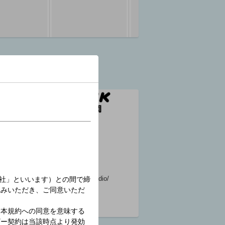
気象情報（関東甲信
コールサイン :
越）
開局日 :
05:55 ～ 06:00
演奏所 :
親局 / 出力 :
公式サイト :
https://www.nhk.or.jp/radio/
エンジョイ・シンプ
ル・イングリッシュ
「椿姫 第２回」
森崎ウィン(司会)