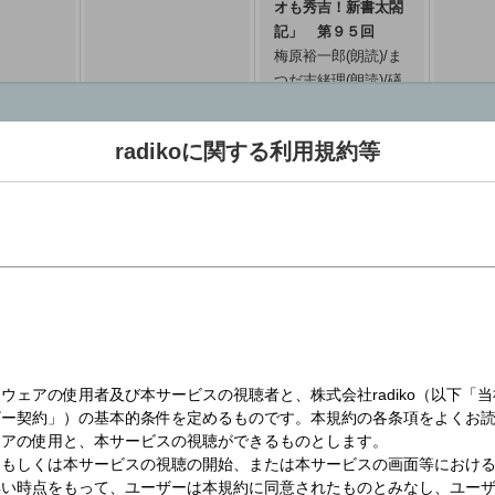
オも秀吉！新書太閤
記」 第９５回
梅原裕一郎(朗読)/ま
つだ志緒理(朗読)/礒
野佑子(語り)
05:40 ～ 05:55
radikoに関する利用規約等
気象情報（九州沖
ラジオ沖縄
（株）エフエム沖縄
縄）
コールサイン : JOXR
コールサイン : JOIU-FM
05:55 ～ 06:00
開局日 : 1960年7月1日
開局日 : 1984年9月1日
演奏所 : 沖縄県那覇市西1丁目4-8
演奏所 : 沖縄県浦添市小湾40
親局 / 出力 : 大里 864kHz / 10kW
親局 / 出力 : 那覇局 87.3(MHz) /
公式サイト :
1Kw
ONE MORNING
マイあさ！金曜６時
http://www.rokinawa.co.jp/
公式サイト :
ユージ / 吉田明世
台前半 ニュース・
https://www.fmokinawa.co.jp/
06:00 ～ 06:55
気象情報／ワールド
リポート ニューデ