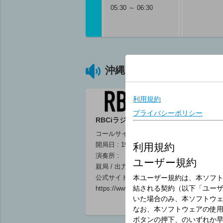
05:30 ～ 06:30
沖縄県のラジオ放送局
RBCiラジオ
コールサイン :
開局日 : 1954年10月1日
演奏所 :
親局 / 出力 :
06
公式サイト :
https://www.rbc.co.jp/