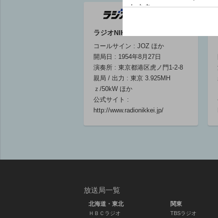
ラジオNIKKEI第1
コールサイン : JOZ ほか
開局日 : 1954年8月27日
演奏所 : 東京都港区虎ノ門1-2-8
親局 / 出力 : 東京 3.925MH
ｚ/50kW ほか
公式サイト :
http://www.radionikkei.jp/
放送局一覧
北海道・東北
関東
ＨＢＣラジオ
TBSラジオ