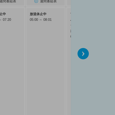
週間番組表
週間番組表
週間番組表
止中
放送休止中
古楽の楽しみ バッ
～ 07:20
05:00 ～ 08:01
ハ 夏の日のカンタ
ータ（５）
藤原一弘
05:00 ～ 05:55
次へ