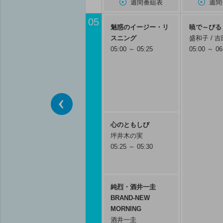
週間番組表
週間
05
魅惑のイージー・リ
暁で～びる
スニング
盛和子 / 
05:00 ～ 05:25
05:00 ～ 06
前へ
心のともしび
坪井木の実
05:25 ～ 05:30
純烈・酒井一圭
BRAND-NEW
MORNING
酒井一圭