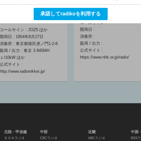
リー支局
眞下貴(キャスター)/
承諾してradikoを利用する
星川幸(キャスター)/
ラジオNIKKEI第2
コールサイン :
三橋大樹(アナウンサ
開局日 :
コールサイン : JOZ5 ほか
ー)/田中麻耶(アナウ
演奏所 :
開局日 : 1954年8月27日
ンサー)/山香道隆(リ
親局 / 出力 :
演奏所 : 東京都港区虎ノ門1-2-8
ポーター)
公式サイト :
親局 / 出力 : 東京 3.945MH
06:00 ～ 06:25
https://www.nhk.or.jp/radio/
ｚ/10kW ほか
公式サイト :
http://www.radionikkei.jp/
北陸・甲信越
中部
近畿
中国
ＢＳＮラジオ
CBCラジオ
ABCラジオ
BSS