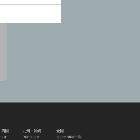
06:00 ～ 06:05
小学生の基礎英語
（５４）
居村啓子(講師)/サン
シャイン池崎(出演)/
花音(出演)/マイダリ
ン(ゲスト)
06:05 ～ 06:15
基礎英語 レベル
１ 夏期復習シリー
ズ（５０）
中島真紀子(講師)/鈴
・四国
九州・沖縄
全国
木楽(出演)/クリス・
ラジオ
RKBラジオ
ラジオNIKKEI第1