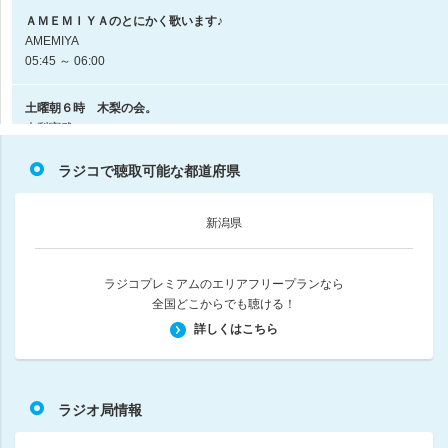
ＡＭＥＭＩＹＡのとにかく歌います♪
AMEMIYA
05:45 ～ 06:00
土曜朝６時 木梨の会。
木梨憲武
06:00 ～ 07:00
ラジコで聴取可能な都道府県
今旬！インフォメーション
07:00 ～ 07:15
新潟県
週刊なるほど！ニッポン
立川晴の輔（落語家）
ラジコプレミアムのエリアフリープランなら
07:15 ～ 07:25
全国どこからでも聴ける！
詳しくはこちら
ハレッタのうた「雨のち晴れBoy」
07:25 ～ 07:30
ラジオ局情報
栄光のレジェンド
07:30 ～ 08:00