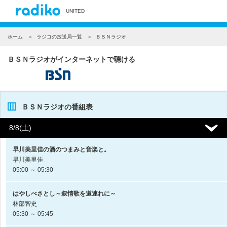
UNITED
ホーム
ラジコの放送局一覧
ＢＳＮラジオ
ＢＳＮラジオがインターネットで聴ける
ＢＳＮラジオの番組表
8/8(土)
早川美里佳の酒のつまみと音楽と。
早川美里佳
05:00 ～ 05:30
はやしべさとし～叙情歌を道連れに～
林部智史
05:30 ～ 05:45