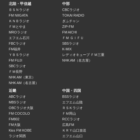
北陸・甲信越
中部
立石勇生 SUNNY SIDE
ＢＳＮラジオ
CBCラジオ
立石勇生
FM NIIGATA
TOKAI RADIO
10:00 ～ 11:00
ＫＮＢラジオ
ぎふチャン
ＦＭとやま
ZIP-FM
MROラジオ
FM AICHI
立石勇生 SUNNY SIDE
エフエム石川
ＦＭ ＧＩＦＵ
立石勇生
FBCラジオ
SBSラジオ
11:00 ～ 12:00
FM福井
K-MIX
ＹＢＳラジオ
レディオキューブ ＦＭ三重
FM FUJI
NHK AM（名古屋）
立石勇生 SUNNY SIDE
SBCラジオ
立石勇生
ＦＭ長野
12:00 ～ 12:55
NHK AM（東京）
NHK AM（名古屋）
新潟日報ニュース
近畿
中国・四国
12:55 ～ 13:00
ABCラジオ
BSSラジオ
MBSラジオ
エフエム山陰
OBCラジオ大阪
ＲＳＫラジオ
立石勇生 SUNNY SIDE
FM COCOLO
ＦＭ岡山
立石勇生
FM802
RCCラジオ
13:00 ～ 14:55
FM大阪
広島FM
Kiss FM KOBE
ＫＲＹ山口放送
ラジオ関西
エフエム山口
ＢＳＮニュース