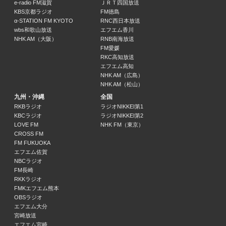
e-radio FM滋賀
ＪＲＴ四国放送
14:55 ～ 15:00
KBS京都ラジオ
FM徳島
α-STATION FM KYOTO
RNC西日本放送
中央競馬実況中継
wbs和歌山放送
エフエム香川
15:00 ～ 16:00
NHK AM（大阪）
RNB南海放送
FM愛媛
RKC高知放送
渡部絵美の住まいるハウス
エフエム高知
渡部絵美
NHK AM（広島）
16:00 ～ 16:30
NHK AM（松山）
九州・沖縄
全国
DJあおいの あなたと私ごと～にぃワールド～
RKBラジオ
ラジオNIKKEI第1
KBCラジオ
ラジオNIKKEI第2
DJあおい
LOVE FM
NHK FM（東京）
16:30 ～ 17:00
CROSS FM
FM FUKUOKA
サロン・ド・かおり
エフエム佐賀
石塚かおり
NBCラジオ
17:00 ～ 17:29
FM長崎
RKKラジオ
FMKエフエム熊本
交通情報
OBSラジオ
17:29 ～ 17:30
エフエム大分
宮崎放送
エフエム宮崎