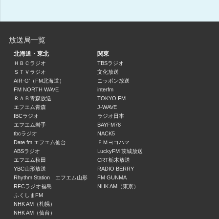
08:54 ～ 08:55
ウィークリーチューン
08:55 ～ 09:00
放送局一覧
北海道・東北
関東
舩越園子のゴルフコラム
ＨＢＣラジオ
TBSラジオ
舩越園子
ＳＴＶラジオ
文化放送
09:00 ～ 09:10
AIR-G'（FM北海道）
ニッポン放送
FM NORTH WAVE
interfm
ＲＡＢ青森放送
TOKYO FM
Buy Now
エフエム青森
J-WAVE
09:10 ～ 09:25
IBCラジオ
ラジオ日本
エフエム岩手
BAYFM78
BSNラジオミュージックSHOW
tbcラジオ
NACK5
09:25 ～ 09:40
Date fm エフエム仙台
ＦＭヨコハマ
ABSラジオ
LuckyFM 茨城放送
エフエム秋田
CRT栃木放送
まいどあり～。
YBC山形放送
RADIO BERRY
09:40 ～ 09:55
Rhythm Station エフエム山形
FM GUNMA
RFCラジオ福島
NHK AM（東京）
ふくしまFM
ＢＳＮニュース
NHK AM（札幌）
09:55 ～ 10:00
NHK AM（仙台）