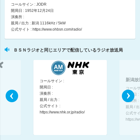
コールサイン : JODR
開局日 : 1952年12月24日
日本全国８時です
演奏所 :
藤森祥平 / 北村まあさ
親局 / 出力 : 新潟 1116kHz / 5kW
08:00 ～ 08:15
公式サイト :
https://www.ohbsn.com/radio/
プリンス・モ－ニング・インフオメ－ション
08:15 ～ 08:20
ＢＳＮラジオと同じエリアで配信しているラジオ放送局
ドクターごとうの熱血訪問クリニック
五島朋幸
08:20 ～ 08:30
新潟放
コールサイン :
朗読番組「越後の雪だるま ヨネックス創業者・米山稔物語」
開局日 :
コールサイ
小野沢裕子
演奏所 :
開局日 :
08:30 ～ 08:40
親局 / 出力 :
演奏所 :
公式サイト :
親局 / 出
https://www.nhk.or.jp/radio/
公式サイ
わくわくお届け便
https://
08:40 ～ 08:54
交通情報