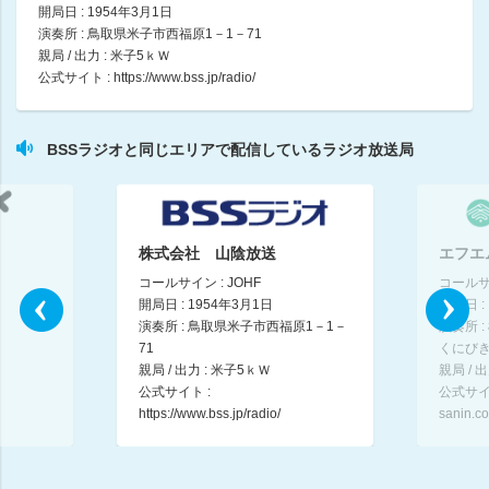
開局日 : 1954年3月1日
藤田恵美のかみつれ雑貨店
演奏所 : 鳥取県米子市西福原1－1－71
藤田恵美
親局 / 出力 : 米子5ｋＷ
07:00 ～ 07:30
公式サイト :
https://www.bss.jp/radio/
演歌で宴会！
大田祐樹
BSSラジオと同じエリアで配信しているラジオ放送局
07:30 ～ 07:45
小倉・IMALUの〇〇玉手箱
07:45 ～ 08:00
株式会社 山陰放送
エフエ
日本全国８時です
コールサイン : JOHF
コールサイ
08:00 ～ 08:15
開局日 : 1954年3月1日
開局日 :
演奏所 : 鳥取県米子市西福原1－1－
演奏所 
71
くにびき
まいどあり～。
親局 / 出力 : 米子5ｋＷ
親局 / 出
08:15 ～ 08:30
公式サイト :
公式サイ
https://www.bss.jp/radio/
sanin.co.
交通情報
08:30 ～ 08:35