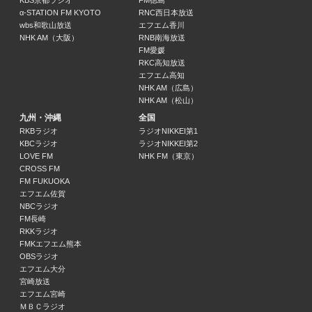
KBS京都ラジオ
FM徳島
ＧＯＧＯ競馬サタデー！
α-STATION FM KYOTO
RNC西日本放送
15:00 ～ 16:00
wbs和歌山放送
エフエム香川
NHK AM（大阪）
RNB南海放送
FM愛媛
週刊 ブンノジ ぶんしょう堂
RKC高知放送
板井文昭
エフエム高知
16:00 ～ 17:10
NHK AM（広島）
NHK AM（松山）
交通情報
九州・沖縄
全国
17:10 ～ 17:15
RKBラジオ
ラジオNIKKEI第1
KBCラジオ
ラジオNIKKEI第2
LOVE FM
NHK FM（東京）
ニュース・天気予報
CROSS FM
17:15 ～ 17:20
FM FUKUOKA
エフエム佐賀
NBCラジオ
週刊 ブンノジ ぶんしょう堂
FM長崎
板井文昭
RKKラジオ
17:20 ～ 17:45
FMKエフエム熊本
OBSラジオ
エフエム大分
ウィークエンドネットワーク
宮崎放送
17:45 ～ 17:50
エフエム宮崎
ＭＢＣラジオ