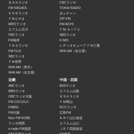
ＢＳＮラジオ
CBCラジオ
ニュース
FM NIIGATA
TOKAI RADIO
10:55 ～ 11:00
ＫＮＢラジオ
ぎふチャン
ＦＭとやま
ZIP-FM
MROラジオ
FM AICHI
音楽の風車
エフエム石川
ＦＭ ＧＩＦＵ
11:00 ～ 12:25
FBCラジオ
SBSラジオ
FM福井
K-MIX
ＹＢＳラジオ
レディオキューブ ＦＭ三重
カニジルラジオ
FM FUJI
NHK AM（名古屋）
田崎健太
SBCラジオ
12:25 ～ 12:55
ＦＭ長野
NHK AM（東京）
ニュース
NHK AM（名古屋）
12:55 ～ 13:00
近畿
中国・四国
ABCラジオ
BSSラジオ
MBSラジオ
エフエム山陰
森谷佳奈のはきださNIGHT!イオンモール出雲スペシャル
OBCラジオ大阪
ＲＳＫラジオ
森谷佳奈
FM COCOLO
ＦＭ岡山
13:00 ～ 14:00
FM802
RCCラジオ
FM大阪
広島FM
ベストミュージックコレクション・ジャパン
Kiss FM KOBE
ＫＲＹ山口放送
ラジオ関西
エフエム山口
14:00 ～ 15:00
e-radio FM滋賀
ＪＲＴ四国放送