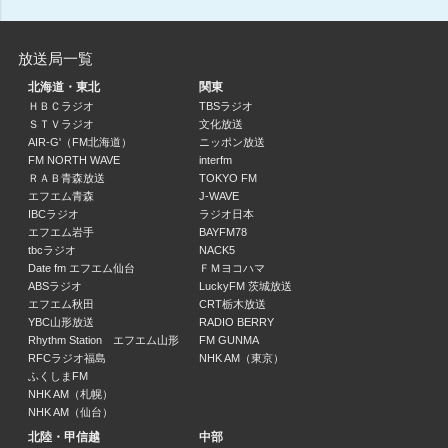
サウンドクラブ（再）
08:35 ～ 08:40
放送局一覧
洋楽処POPS倶楽部（再）
北海道・東北
関東
佐藤健一（SATOKEN）
ＨＢＣラジオ
TBSラジオ
08:40 ～ 08:55
ＳＴＶラジオ
文化放送
AIR-G'（FM北海道）
ニッポン放送
ニュース・天気予報
FM NORTH WAVE
interfm
ＲＡＢ青森放送
TOKYO FM
08:55 ～ 09:00
エフエム青森
J-WAVE
IBCラジオ
ラジオ日本
ビタミン！Saturday
エフエム岩手
BAYFM78
中島早也佳
tbcラジオ
NACK5
09:00 ～ 10:00
Date fm エフエム仙台
ＦＭヨコハマ
ABSラジオ
LuckyFM 茨城放送
エフエム秋田
CRT栃木放送
ビタミン！Saturday
YBC山形放送
RADIO BERRY
中島早也佳
Rhythm Station エフエム山形
FM GUNMA
10:00 ～ 10:40
RFCラジオ福島
NHK AM（東京）
ふくしまFM
NHK AM（札幌）
Buy Now
NHK AM（仙台）
10:40 ～ 10:55
北陸・甲信越
中部