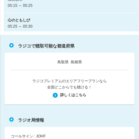
05:15 ～ 05:25
心のともしび
05:25 ～ 05:30
おはよう！ニッポン全国消防団
ラジコで聴取可能な都道府県
05:30 ～ 05:40
山崎ていじのていじにスタート！
鳥取県
島根県
山崎ていじ
05:40 ～ 05:45
ラジコプレミアムのエリアフリープランなら
全国どこからでも聴ける！
セ・ラヴィ～いのちの声を伝えたい～
長塚京三（朗読パート） / 下尾みう（ANB48）（番組ナビゲーター）
詳しくはこちら
05:45 ～ 06:00
土曜朝６時 木梨の会。
ラジオ局情報
木梨憲武
06:00 ～ 07:00
コールサイン : JOHF