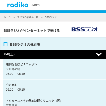
UNITED
ホーム
ラジコの放送局一覧
BSSラジオ
BSSラジオがインターネットで聴ける
BSSラジオの番組表
8/8(土)
週刊なるほど！ニッポン
立川晴の輔
05:00 ～ 05:10
心に光を
05:10 ～ 05:15
ドクターごとうの熱血訪問クリニック（再）
五島朋幸