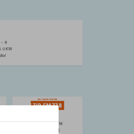
大島由香里
大島由香里
BRAND-NEW
BRAND-NEW
MORNING
MORNING
大島由香里
大島由香里
05:30 ～ 06:30
05:30 ～ 06:30
２－８
/５０KW
dio/
ZIP-FM
コールサイン : JOQV-FM
開局日 : 1993年10月1日