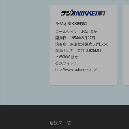
07
石塚元章 ニュ
スマン!!
ラジオNIKKEI第1
石塚元章 加藤
コールサイン : JOZ ほか
愛
開局日 : 1954年8月27日
07:00 ～ 09:00
演奏所 : 東京都港区虎ノ門1-2-8
親局 / 出力 : 東京 3.925MH
ｚ/50kW ほか
公式サイト :
http://www.radionikkei.jp/
放送局一覧