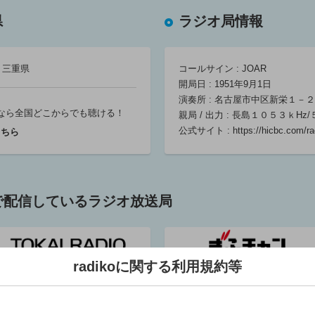
精神科医さわの
大島由香里
大島由香里
こころ日和
BRAND-NEW
BRAND-NEW
県
ラジオ局情報
精神科医さわ
MORNING
MORNING
05:30 ～ 05:45
大島由香里
大島由香里
05:30 ～ 06:30
05:30 ～ 06:30
三重県
コールサイン : JOAR
開局日 : 1951年9月1日
旬！SHUN！ピ
演奏所 : 名古屋市中区新栄１－
ックアップ
なら
全国どこからでも聴ける！
親局 / 出力 : 長島１０５３ｋHz
05:45 ～ 06:00
公式サイト :
https://hicbc.com/ra
こちら
梨
ニュース・天気
で配信しているラジオ放送局
予報
06:00 ～ 06:05
radikoに関する利用規約等
TOKAI RADIO
ぎふチャン
愛知県看護協会
コールサイン : JOSF
コールサイン : JOZF
presents看護の
開局日 : 1960年4月1日
開局日 : 1962年12月24日