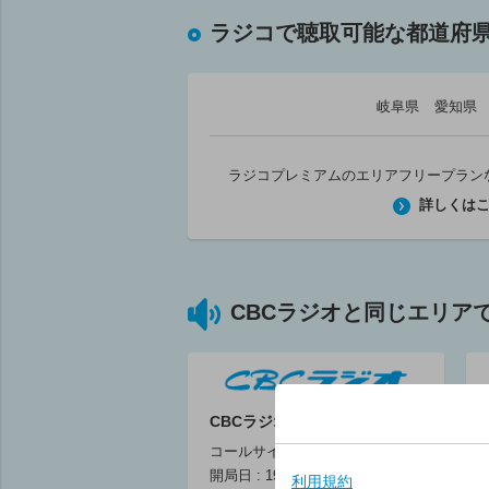
純烈・酒井一圭
旬！SHUN！ピ
BRAND-NEW
ックアップ
ラジコで聴取可能な都道府
MORNING
05:30 ～ 05:45
酒井一圭
05:30 ～ 06:30
岐阜県
愛知県
Buy Now
05:45 ～ 06:00
ラジコプレミアムのエリアフリープラン
詳しくは
06
土曜朝6時 木
CBCラジオと同じエリア
の会。
木梨憲武
06:00 ～ 07:00
CBCラジオ
コールサイン : JOAR
開局日 : 1951年9月1日