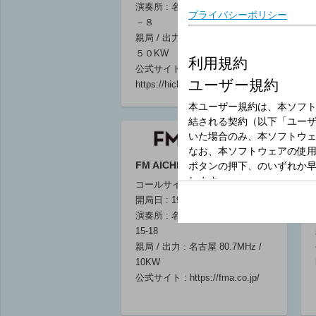
演奏所 : 名古屋市中区新栄１－２
－８
親局 / 出力 : 長島１０５３ｋHz/
５０KW
公式サイト :
https://hicbc.com/radio/
FM AICHI
CBCラジオ ＃プ
ラス！
コールサイン : JOCU-FM
天野なな実 竹
開局日 : 1969年12月24日
地祐治
演奏所 : 名古屋市中区千代田2-
06:30 ～ 09:00
15-18
親局 / 出力 : 名古屋 80.7MHz /
10KW
公式サイト :
https://fma.co.jp/