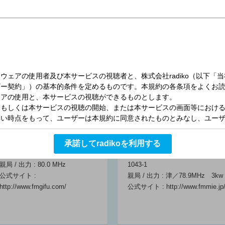
力
演奏所 : 愛知県名古屋市東区東桜
演奏所 : 岐阜市橋本町2-52 岐阜
06:05 ～ 06:15
1-14-27
シティ・タワー43 4階
親局 / 出力 : 七宝 1332ｋ
親局 / 出力 : 岐阜市曽我屋
Hz / 50kW
1431KHz ／ ５KW
公式サイト :
公式サイト :
http://www.zf-
https://www.tokairadio.co.jp/
web.com/
ラジオの扉
06:15 ～ 06:30
FM GIFU
三重エフエム放送
キリストへの時
CBCラジオ ＃プ
CBCラジオ ＃プ
間
ラス！
ラス！
コールサイン : JOXV-FM
コールサイン : JONU-FM
06:30 ～ 06:45
光山雄一朗 三
西村俊仁 石坂
開局日 : 2014年3月1日
開局日 : 1985年6月1日
承諾してradikoを利用する
浦優奈
美咲
演奏所 : 岐阜県大垣市
演奏所 : 三重県津市観音寺町
06:30 ～ 09:00
06:30 ～ 09:00
親局 / 出力 : 80.0 MHz
1043-1
公式サイト :
親局 / 出力 : 津／78.9MHz 3kw
1万年堂出版の時
http://www.fmgifu.com/
公式サイト :
http://www.fmmie.jp
間
06:45 ～ 07:00