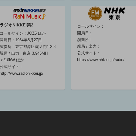
ー
マーシー山本教
授のびっくりク
ラジオNIKKEI第2
コールサイン :
ラシック！
開局日 :
コールサイン : JOZ5 ほか
マーシー山本教
演奏所 :
開局日 : 1954年8月27日
授
親局 / 出力 :
演奏所 : 東京都港区虎ノ門1-2-8
07:00 ～ 07:10
公式サイト :
親局 / 出力 : 東京 3.945MH
https://www.nhk.or.jp/radio/
ｚ/10kW ほか
公式サイト :
ラジオの扉
http://www.radionikkei.jp/
07:10 ～ 07:20
善意銀行だより
07:20 ～ 07:25