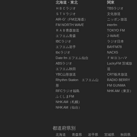
北海道・東北
関東
ＨＢＣラジオ
TBSラジオ
ＳＴＶラジオ
文化放送
AIR-G'（FM北海道）
ニッポン放送
FM NORTH WAVE
interfm
ＲＡＢ青森放送
TOKYO FM
エフエム青森
J-WAVE
IBCラジオ
ラジオ日本
エフエム岩手
BAYFM78
tbcラジオ
NACK5
Date fm エフエム仙台
ＦＭヨコハマ
ABSラジオ
LuckyFM 茨城放
エフエム秋田
送
YBC山形放送
CRT栃木放送
Rhythm Station エフエム山
RADIO BERRY
形
FM GUNMA
RFCラジオ福島
NHK AM（東京）
ふくしまFM
NHK AM（札幌）
NHK AM（仙台）
08
都道府県別
北海道
青森県
岩手県
宮城県
秋田県