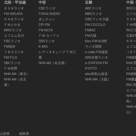
北陸・甲信越
中部
近畿
中国
ニュース・天気
ＢＳＮラジオ
CBCラジオ
ABCラジオ
BSS
予報
FM NIIGATA
TOKAI RADIO
MBSラジオ
エフ
07:25 ～ 07:30
ＫＮＢラジオ
ぎふチャン
OBCラジオ大阪
ＲＳ
ＦＭとやま
ZIP-FM
FM COCOLO
ＦＭ
MROラジオ
FM AICHI
FM802
RCC
エフエム石川
ＦＭ ＧＩＦＵ
FM大阪
広島F
FBCラジオ
SBSラジオ
Kiss FM KOBE
ＫＲ
わくわくお届け
FM福井
K-MIX
ラジオ関西
エフ
ＹＢＳラジオ
レディオキューブ ＦＭ三
e-radio FM滋賀
ＪＲ
便
FM FUJI
重
KBS京都ラジオ
FM徳
07:30 ～ 07:45
SBCラジオ
NHK AM（名古屋）
α-STATION FM
RNC
ＦＭ長野
KYOTO
エフ
NHK AM（東京）
wbs和歌山放送
RNB
NHK AM（名古
NHK AM（大阪）
FM愛
屋）
RKC
チェリッシュ愛
エフ
の贈り物
NHK 
チェリッシュ
島）
NHK 
07:45 ～ 08:00
山）
ONEｰJ
山形県
福島県