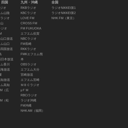
・四国
九州・沖縄
全国
ラジオ
RKBラジオ
ラジオNIKKEI第1
エム山陰
KBCラジオ
ラジオNIKKEI第2
Ｋラジオ
LOVE FM
NHK FM（東京）
岡山
CROSS FM
ラジオ
FM FUKUOKA
M
エフエム佐賀
Ｙ山口放送
NBCラジオ
エム山口
FM長崎
Ｔ四国放送
RKKラジオ
島
FMKエフエム熊
西日本放送
本
エム香川
OBSラジオ
南海放送
エフエム大分
媛
宮崎放送
高知放送
エフエム宮崎
エム高知
ＭＢＣラジオ
AM（広
μＦＭ
RBCiラジオ
AM（松
ラジオ沖縄
FM沖縄
NHK AM（福岡）