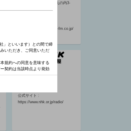
演奏所 : 名古屋市中区丸の内3-
20-17
親局 / 出力 : 名古屋
77.8MHz / 10kw
公式サイト :
https://zip-fm.co.jp/
CBCラジオ ＃プ
CBCラジオ ＃プ
コールサイン :
ラス！
ラス！
開局日 :
永岡歩 山本衿
宮部和裕 山本
演奏所 :
奈
衿奈
親局 / 出力 :
06:30 ～ 09:00
06:30 ～ 09:00
公式サイト :
https://www.nhk.or.jp/radio/
/