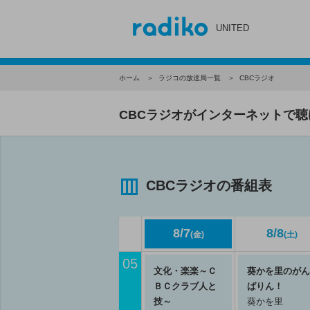
UNITED
ホーム
ラジコの放送局一覧
CBCラジオ
CBCラジオがインターネットで聴
CBCラジオの番組表
8/7
8/8
(金)
(土)
05
文化・楽楽～Ｃ
葵かを里のがん
ＢＣクラブ人と
ばりん！
技～
葵かを里