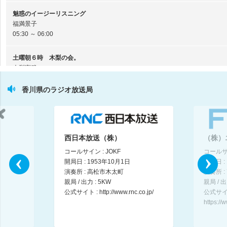
魅惑のイージーリスニング
福満景子
05:30 ～ 06:00
土曜朝６時 木梨の会。
木梨憲武
06:00 ～ 07:00
香川県のラジオ放送局
週刊なるほど！ニッポン
立川晴の輔
07:00 ～ 07:10
西日本放送（株）
（株）
水森かおりの歌謡紀行
コールサイン : JOKF
コールサイ
水森かおり
開局日 : 1953年10月1日
開局日 :
07:10 ～ 07:25
演奏所 : 高松市木太町
演奏所 :
親局 / 出力 : 5KW
親局 / 出
いいものテンミニッツ
公式サイト :
http://www.rnc.co.jp/
公式サイ
07:25 ～ 07:35
https://
おはよう！ニッポン全国消防団！