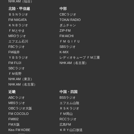
10:00 ～ 11:00
NHK AM（仙台）
北陸・甲信越
中部
Ｊ－ＰＯＰパラダイス ９０’ｓ
ＢＳＮラジオ
CBCラジオ
FM NIIGATA
TOKAI RADIO
ＤＪ ＢＬＵＥ
ＫＮＢラジオ
ぎふチャン
11:00 ～ 11:30
ＦＭとやま
ZIP-FM
MROラジオ
FM AICHI
ＭＵＳＩＣ ＧＡＲＤＥＮ
エフエム石川
ＦＭ ＧＩＦＵ
上々軍団（さわやか五郎 鈴木啓太） 小関舞
FBCラジオ
SBSラジオ
11:30 ～ 12:00
FM福井
K-MIX
ＹＢＳラジオ
レディオキューブ ＦＭ三重
FM FUJI
NHK AM（名古屋）
波のりラジオ ＷＥＥＫＥＮＤ ＦＥＶＥＲ まんぷくタイプ
SBCラジオ
原博文 図子靖代
ＦＭ長野
12:00 ～ 14:00
NHK AM（東京）
NHK AM（名古屋）
近畿
中国・四国
波のりラジオ ＷＥＥＫＥＮＤ ＦＥＶＥＲ まんぷくタイプ
ABCラジオ
BSSラジオ
原博文 図子靖代
MBSラジオ
エフエム山陰
14:00 ～ 15:30
OBCラジオ大阪
ＲＳＫラジオ
FM COCOLO
ＦＭ岡山
Nissho プレゼンツ 渡部絵美の住まいるハウス
FM802
RCCラジオ
渡部絵美 小笠原亘
FM大阪
広島FM
Kiss FM KOBE
ＫＲＹ山口放送
15:30 ～ 16:00