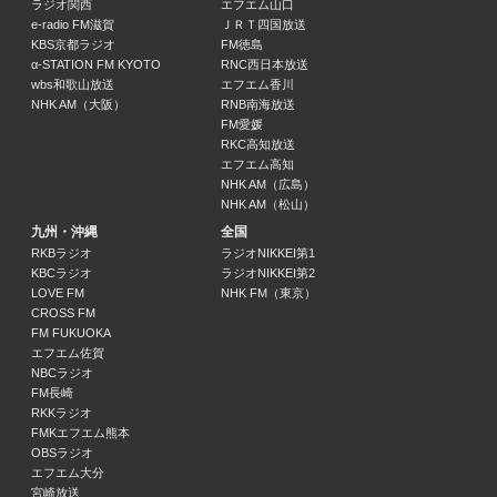
ラジオ関西
エフエム山口
e-radio FM滋賀
ＪＲＴ四国放送
伊東四朗・吉田照美 親父・熱愛
KBS京都ラジオ
FM徳島
伊東四朗 吉田照美 水谷加奈
α-STATION FM KYOTO
RNC西日本放送
16:00 ～ 17:00
wbs和歌山放送
エフエム香川
NHK AM（大阪）
RNB南海放送
FM愛媛
今旬！インフォメーション
RKC高知放送
17:00 ～ 17:15
エフエム高知
NHK AM（広島）
NHK AM（松山）
ラジオ遍路・８８の音巡り（再）
17:15 ～ 17:25
九州・沖縄
全国
RKBラジオ
ラジオNIKKEI第1
KBCラジオ
ラジオNIKKEI第2
ＲＮＣ季節のハーモニー
LOVE FM
NHK FM（東京）
石井奏美
CROSS FM
17:25 ～ 17:30
FM FUKUOKA
エフエム佐賀
NBCラジオ
Ｓｏｕｎｄ Ｐａｌｅｔｔｅ（再）
FM長崎
西﨑梨乃
RKKラジオ
17:30 ～ 17:45
FMKエフエム熊本
OBSラジオ
エフエム大分
ウィークエンド ネットワーク
宮崎放送