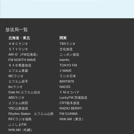
ひろたみゆ紀
07:35 ～ 07:45
健やかインフォメーション
放送局一覧
07:45 ～ 08:00
北海道・東北
関東
ＨＢＣラジオ
TBSラジオ
日本全国８時です
ＳＴＶラジオ
文化放送
藤森祥平 北村まあさ 生島淳
AIR-G'（FM北海道）
ニッポン放送
08:00 ～ 08:15
FM NORTH WAVE
interfm
ＲＡＢ青森放送
TOKYO FM
小倉・ＩＭＡＬＵの〇〇玉手箱
エフエム青森
J-WAVE
小倉淳 ＩＭＡＬＵ
IBCラジオ
ラジオ日本
エフエム岩手
BAYFM78
08:15 ～ 08:30
tbcラジオ
NACK5
Date fm エフエム仙台
ＦＭヨコハマ
波のりラジオ ＷＥＥＫＥＮＤ ＦＥＶＥＲ パリパリタイプ
ABSラジオ
LuckyFM 茨城放送
仁多田まゆみ
エフエム秋田
CRT栃木放送
08:30 ～ 10:00
YBC山形放送
RADIO BERRY
Rhythm Station エフエム山形
FM GUNMA
RFCラジオ福島
NHK AM（東京）
波のりラジオ ＷＥＥＫＥＮＤ ＦＥＶＥＲ パリパリタイプ
ふくしまFM
仁多田まゆみ
NHK AM（札幌）