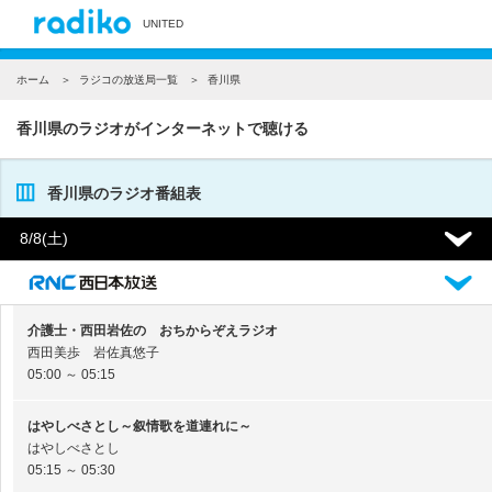
UNITED
ホーム
ラジコの放送局一覧
香川県
香川県のラジオがインターネットで聴ける
香川県のラジオ番組表
8/8
(土)
介護士・西田岩佐の おちからぞえラジオ
西田美歩 岩佐真悠子
05:00 ～ 05:15
はやしべさとし～叙情歌を道連れに～
はやしべさとし
05:15 ～ 05:30