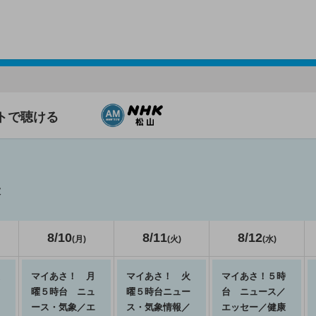
ットで聴ける
表
8/10
8/11
8/12
(月)
(火)
(水)
マイあさ！ 月
マイあさ！ 火
マイあさ！５時
曜５時台 ニュ
曜５時台ニュー
台 ニュース／
ース・気象／エ
ス・気象情報／
エッセー／健康