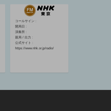
鈴木大輔(出演)/
能條貴大(出演)
06:30 ～ 06:40
コールサイン :
開局日 :
マイあさ！
演奏所 :
06:40 ～ 06:55
親局 / 出力 :
公式サイト :
https://www.nhk.or.jp/radio/