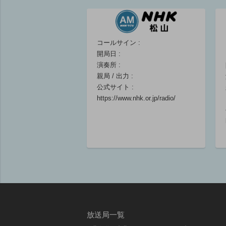
鈴木大輔(出演)/
能條貴大(出演)
06:30 ～ 06:40
コールサイン :
開局日 :
マイあさ！６時
マイあさ！６時
演奏所 :
台後半ニュース
台後半 ニュー
親局 / 出力 :
／解剖学者が語
ス／ヒップホッ
公式サイト :
るエッセー ２
プアーティスト
https://www.nhk.or.jp/radio/
０２６年 夏・
が語る サンデ
私の往生際
ーエッセー
眞下貴(キャスタ
眞下貴(キャス
ー)/星川幸(キャ
ー)/星川幸(キャ
スター)/養老孟司
スター)/ＤＪみ
(出演)
しるとＭＣごは
06:40 ～ 06:55
ん(出演)
06:40 ～ 06:55
放送局一覧