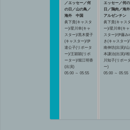
／エッセー／何
エッセー／何の
の日／山の鳥／
日／鶏肉／海外
海外 中国
アルゼンチン
眞下貴(キャスタ
眞下貴(キャス
ー)/星川幸(キャ
ー)/星川幸(キャ
スター)/黒木愛子
スター)/伊藤み
(キャスター)/伊
き(キャスター)/
達公子(リポータ
南伸坊(出演)/山
ー)/王穎穎(リポ
本謙治(出演)/相
ーター)/堀江明香
川知子(リポー
(出演)
ー)
05:00 ～ 05:55
05:00 ～ 05:55