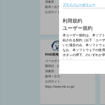
演奏所 :
スター)/黒木愛子
スター)/伊藤み
親局 / 出力 :
(キャスター)/サ
き(キャスター)/
公式サイト :
http://www.jrt.co.jp/
エキけんぞう(出
落合恵子(出演)
演)
06:00 ～ 06:25
06:00 ～ 06:25
ニュース・気象
ニュース・気象
RNB南海放送
情報（四国）
情報（四国）
06:25 ～ 06:30
06:25 ～ 06:30
コールサイン :
開局日 : 1953年10月1日
演奏所 :
親局 / 出力 :
公式サイト :
ラジオ体操
ラジオ体操 夏
https://www.rnb.co.jp/
鈴木大輔(出演)/
期巡回ラジオ体
幅しげみ(出演)
操・みんなの体
06:30 ～ 06:40
操会 宮崎 都
城市