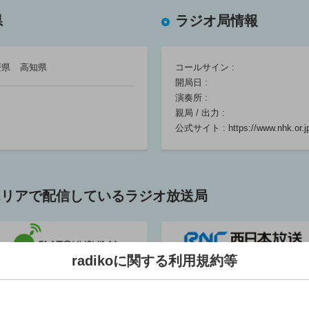
読)/まつだ志緒理
読)/まつだ志緒理
読)/まつだ志緒理
県
ラジオ局情報
(朗読)/礒野佑子
(朗読)/礒野佑子
(朗読)/礒野佑子
(語り)
(語り)
(語り)
05:40 ～ 05:55
05:40 ～ 05:55
05:40 ～ 05:55
媛県
高知県
コールサイン :
開局日 :
演奏所 :
気象情報（四
気象情報（四
気象情報（四
親局 / 出力 :
国）
国）
国）
公式サイト :
https://www.nhk.or.jp
05:55 ～ 06:00
05:55 ～ 06:00
05:55 ～ 06:00
じエリアで配信しているラジオ放送局
マイあさ！月曜
マイあさ！火曜
マイあさ！６時
６時台前半ニュ
６時台前半 ニ
台前半ニュー
ース・気象情報
ュース気象／ワ
ス・気象／ワー
／ワールドリポ
ールドリポー
ルドリポート：
ート アジア総
ト ワシントン
ヨハネスブルク
radikoに関する利用規約等
（株）エフエム徳島
西日本放送（株）
局／何の日
支局／何の日
支局／何の日
コールサイン :
コールサイン : JOKF
タ
上野速人(キャス
上野速人(キャス
上野速人(キャス
開局日 : 1992年4月1日
開局日 : 1953年10月1日
ター)/星川幸(キ
ター)/星川幸(キ
ター)/星川幸(キ