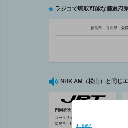
ラジコで聴取可能な都道府
徳島県
香川県
愛
気象情報（四
気象情報（四
国）
国）
05:55 ～ 06:00
05:55 ～ 06:00
06
NHK AM（松山）と同
マイあさ！６時
マイあさ！ 日
台前半ニュー
曜６時台前半
ス・気象情報／
ニュース・気象
素晴らしき２０
情報／絵本の時
世紀ポップ／き
間／きょうは何
四国放送（株）
ょうは何の日
の日
コールサイン :
眞下貴(キャスタ
眞下貴(キャス
開局日 : 1952年7月1日
ー)/星川幸(キャ
ー)/星川幸(キャ