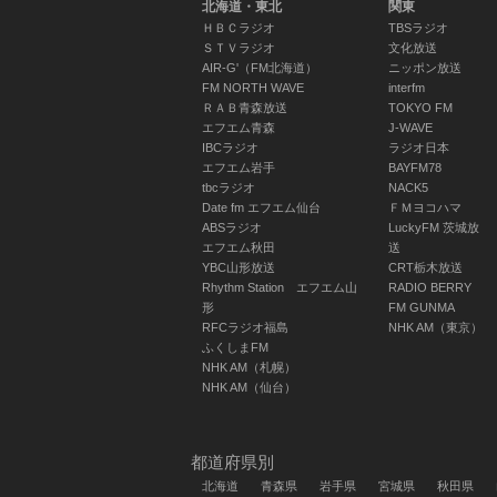
北海道・東北
関東
ＨＢＣラジオ
TBSラジオ
気象情報（四
気象情報（四
ＳＴＶラジオ
文化放送
国）
国）
AIR-G'（FM北海道）
ニッポン放送
06:55 ～ 07:00
06:55 ～ 07:00
FM NORTH WAVE
interfm
ＲＡＢ青森放送
TOKYO FM
エフエム青森
J-WAVE
IBCラジオ
ラジオ日本
エフエム岩手
BAYFM78
07
マイあさ！ ▽
マイあさ！ ▽
tbcラジオ
NACK5
Date fm エフエム仙台
ＦＭヨコハマ
ＮＨＫけさのニ
ＮＨＫけさのニ
ABSラジオ
LuckyFM 茨城放
ュース
ュース
エフエム秋田
送
07:00 ～ 07:15
07:00 ～ 07:15
YBC山形放送
CRT栃木放送
Rhythm Station エフエム山
RADIO BERRY
形
FM GUNMA
RFCラジオ福島
NHK AM（東京）
ふくしまFM
ニュース・気象
ニュース・気象
NHK AM（札幌）
情報（四国）
情報（四国）
NHK AM（仙台）
07:15 ～ 07:20
07:15 ～ 07:20
都道府県別
北海道
青森県
岩手県
宮城県
秋田県