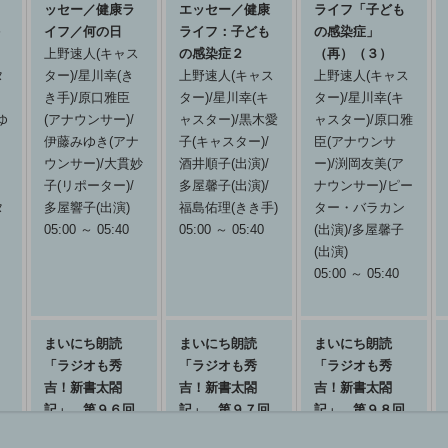
ッセー／健康ラ
エッセー／健康
ライフ「子ども
イフ／何の日
ライフ：子ども
の感染症」
上野速人(キャス
の感染症２
（再）（３）
タ
ター)/星川幸(き
上野速人(キャス
上野速人(キャス
き手)/原口雅臣
ター)/星川幸(キ
ター)/星川幸(キ
ゆ
(アナウンサー)/
ャスター)/黒木愛
ャスター)/原口雅
伊藤みゆき(アナ
子(キャスター)/
臣(アナウンサ
ウンサー)/大貫妙
酒井順子(出演)/
ー)/渕岡友美(ア
子(リポーター)/
多屋馨子(出演)/
ナウンサー)/ピー
タ
多屋響子(出演)
福島佑理(きき手)
ター・バラカン
05:00 ～ 05:40
05:00 ～ 05:40
(出演)/多屋馨子
(出演)
05:00 ～ 05:40
まいにち朗読
まいにち朗読
まいにち朗読
「ラジオも秀
「ラジオも秀
「ラジオも秀
吉！新書太閤
吉！新書太閤
吉！新書太閤
記」 第９６回
記」 第９７回
記」 第９８回
梅原裕一郎(朗
梅原裕一郎(朗
梅原裕一郎(朗