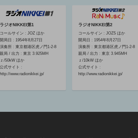
鈴木大輔(出演)/
岡本美佳(出演)/
細貝柊(出演)
能條貴大(出演)
細貝柊(出演)
06:30 ～ 06:40
06:30 ～ 06:40
06:30 ～ 06:40
ラジオNIKKEI第1
ラジオNIKKEI第2
コールサイン : JOZ ほか
コールサイン : JOZ5 ほか
マイあさ！月曜
マイあさ！火曜
マイあさ！６時
開局日 : 1954年8月27日
開局日 : 1954年8月27日
６時台後半 ニ
６時台後半 ニ
台後半 ニュー
演奏所 : 東京都港区虎ノ門1-2-8
演奏所 : 東京都港区虎ノ門1-2-8
ュース・気象／
ュース気象／マ
ス／マイ！Ｂｉ
親局 / 出力 : 東京 3.925MH
親局 / 出力 : 東京 3.945MH
マイ！Ｂｉｚ
イ！Ｂｉｚ地域
ｚ「ＡＩ自動翻
ｚ/50kW ほか
ｚ/10kW ほか
「日本の成長戦
支える健康チャ
訳時代に求めら
公式サイト :
公式サイト :
略」武田洋子
レンジャー
れるもの」
http://www.radionikkei.jp/
http://www.radionikkei.jp/
タ
野村正育(キャス
上野速人(キャス
野村正育(キャス
ター)/星川幸(キ
ター)/星川幸(キ
ター)/星川幸(キ
そ
ャスター)/上野速
ャスター)/黒木愛
ャスター)/上野速
人(キャスター)/
子(キャスター)/
人(キャスター)/
伊藤みゆき(キャ
山崎亮(出演)
渕岡友美(キャス
スター)/武田洋子
06:40 ～ 06:55
ター)/吉川昌孝
(出演)
(出演)
06:40 ～ 06:55
06:40 ～ 06:55