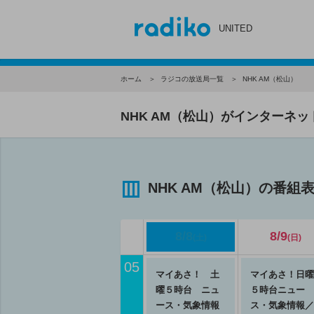
UNITED
ホーム
ラジコの放送局一覧
NHK AM（松山）
NHK AM（松山）がインターネ
NHK AM（松山）の番組
8/8
8/9
(土)
(日)
05
マイあさ！ 土
マイあさ！日曜
曜５時台 ニュ
５時台ニュー
ース・気象情報
ス・気象情報／