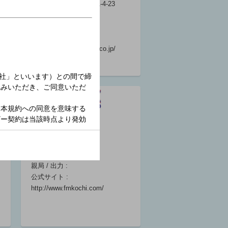
演奏所 : 高松市西宝町1-4-23
親局 / 出力 : 高松
/
78.6MHz/1kW
公式サイト :
https://www.fmkagawa.co.jp/
ニュース・気象
（株）エフエム高知
情報（四国）
06:25 ～ 06:30
コールサイン :
開局日 : 1992年4月1日
演奏所 :
親局 / 出力 :
公式サイト :
ラジオ体操 夏
http://www.fmkochi.com/
期巡回ラジオ体
操・みんなの体
操会 北海道
京極町