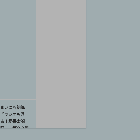
まいにち朗読
「ラジオも秀
吉！新書太閤
記」 第９９回
梅原裕一郎(朗