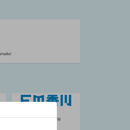
読)/まつだ志緒理
(朗読)/礒野佑子
(語り)
05:40 ～ 05:55
気象情報（四
国）
/radio/
05:55 ～ 06:00
マイあさ！
06:00 ～ 06:25
（株）エフエム香川
コールサイン : JOYU-FM
開局日 : 1988年4月1日