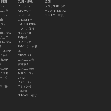
・四国
九州・沖縄
全国
ラジオ
RKBラジオ
ラジオNIKKEI第1
気象情報（四
エム山陰
KBCラジオ
ラジオNIKKEI第2
国）
Ｋラジオ
LOVE FM
NHK FM（東京）
06:55 ～ 07:00
岡山
CROSS FM
ラジオ
FM FUKUOKA
M
エフエム佐賀
Ｙ山口放送
NBCラジオ
エム山口
FM長崎
マイあさ！ ▽
Ｔ四国放送
RKKラジオ
島
FMKエフエム熊
ＮＨＫけさのニ
西日本放送
本
ュース
エム香川
OBSラジオ
07:00 ～ 07:20
南海放送
エフエム大分
媛
宮崎放送
高知放送
エフエム宮崎
エム高知
ＭＢＣラジオ
AM（広
μＦＭ
RBCiラジオ
AM（松
ラジオ沖縄
FM沖縄
NHK AM（福岡）