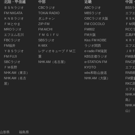
北陸・甲信越
中部
近畿
中国
ＢＳＮラジオ
CBCラジオ
ABCラジオ
BSS
気象情報（四
気象情報（四
気象情報（四
FM NIIGATA
TOKAI RADIO
MBSラジオ
エフ
国）
国）
国）
ＫＮＢラジオ
ぎふチャン
OBCラジオ大阪
ＲＳ
06:55 ～ 07:00
06:55 ～ 07:00
06:55 ～ 07:00
ＦＭとやま
ZIP-FM
FM COCOLO
ＦＭ
MROラジオ
FM AICHI
FM802
RCC
エフエム石川
ＦＭ ＧＩＦＵ
FM大阪
広島F
FBCラジオ
SBSラジオ
Kiss FM KOBE
ＫＲ
FM福井
K-MIX
ラジオ関西
エフ
マイあさ！ ▽
マイあさ！ ▽
マイあさ！ ▽
ＹＢＳラジオ
レディオキューブ ＦＭ三
e-radio FM滋賀
ＪＲ
FM FUJI
重
KBS京都ラジオ
FM徳
ＮＨＫけさのニ
ＮＨＫけさのニ
ＮＨＫけさのニ
SBCラジオ
NHK AM（名古屋）
α-STATION FM
RNC
ュース
ュース
ュース
ＦＭ長野
KYOTO
エフ
07:00 ～ 07:20
07:00 ～ 07:15
07:00 ～ 07:20
NHK AM（東京）
wbs和歌山放送
RNB
NHK AM（名古
NHK AM（大阪）
FM愛
屋）
RKC
エフ
NHK 
ニュース・気象
島）
情報（四国）
NHK 
山）
07:15 ～ 07:20
山形県
福島県