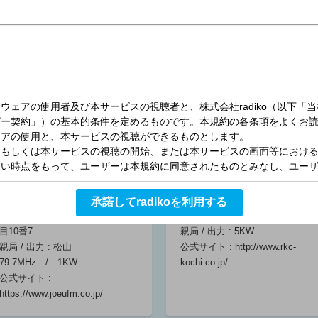
演奏所 :
演奏所 : 高松市木太町
ゆ
ャスター)/原口雅
ャスター)/黒木愛
ャスター)/原口雅
親局 / 出力 :
親局 / 出力 : 5KW
臣(アナウンサ
子(キャスター)/
臣(アナウンサ
公式サイト :
http://www.fm807.jp/
公式サイト :
http://www.rnc.co.jp
ー)/伊藤みゆき
黒瀬総一郎(リポ
ー)/渕岡友美(ア
(アナウンサー)/
ーター)
ナウンサー)/宮内
金知英(リポータ
06:00 ～ 06:25
篤志(リポーター)
ー)
06:00 ～ 06:25
06:00 ～ 06:25
ニュース・気象
ニュース・気象
ニュース・気象
（株）エフエム愛媛
（株）高知放送
情報（四国）
情報（四国）
情報（四国）
06:25 ～ 06:30
06:25 ～ 06:30
06:25 ～ 06:30
コールサイン : JOEU-FM
コールサイン : ＪＯＺＲ
開局日 : 1982年2月1日
開局日 : 1953年9月1日
承諾してradikoを利用する
演奏所 : 愛媛県松山市竹原町1丁
演奏所 : 高知市本町3-2-15
目10番7
親局 / 出力 : 5KW
親局 / 出力 : 松山
公式サイト :
http://www.rkc-
ラジオ体操 夏
ラジオ体操 夏
ラジオ体操 夏
79.7MHz / 1KW
kochi.co.jp/
期巡回ラジオ体
期巡回ラジオ体
期巡回ラジオ体
公式サイト :
操・みんなの体
操・みんなの体
操・みんなの体
https://www.joeufm.co.jp/
操会 鹿児島
操会 大分 竹
操会 福岡市
大崎町
田市
岡本美佳(出演)/