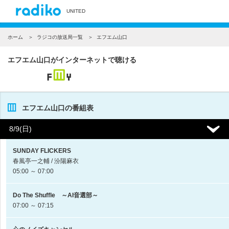
UNITED
ホーム
ラジコの放送局一覧
エフエム山口
エフエム山口がインターネットで聴ける
エフエム山口の番組表
8/9(日)
SUNDAY FLICKERS
春風亭一之輔 / 汾陽麻衣
05:00 ～ 07:00
Do The Shuffle ～AI音選部～
07:00 ～ 07:15