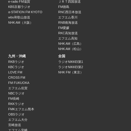
日本郵便 SUNDAY’S POST
e-radio FM滋賀
ＪＲＴ四国放送
小山薫堂 / 宇賀なつみ
KBS京都ラジオ
FM徳島
α-STATION FM KYOTO
RNC西日本放送
15:00 ～ 15:50
wbs和歌山放送
エフエム香川
NHK AM（大阪）
RNB南海放送
ルートインホテルズ presents とっておきここだけの旅～ここ旅～
FM愛媛
野呂佳代
RKC高知放送
15:50 ～ 15:55
エフエム高知
NHK AM（広島）
NHK AM（松山）
FLORAの恵み
九州・沖縄
全国
江口桃子
RKBラジオ
ラジオNIKKEI第1
15:55 ～ 16:00
KBCラジオ
ラジオNIKKEI第2
LOVE FM
NHK FM（東京）
ももいろクローバーZのハッピー・クローバー！TOP10
CROSS FM
ももいろクローバーZ
FM FUKUOKA
エフエム佐賀
16:00 ～ 16:55
NBCラジオ
FM長崎
ティアラんのエンジン全開！
RKKラジオ
16:55 ～ 17:00
FMKエフエム熊本
OBSラジオ
エフエム大分
NISSAN あ、安部礼司 ～BEYOND THE AVERAGE～
宮崎放送
安部礼司
エフエム宮崎