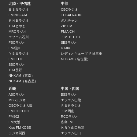
12:55 ～ 13:00
北陸・甲信越
中部
ＢＳＮラジオ
CBCラジオ
FM NIIGATA
TOKAI RADIO
生見愛瑠 soothing
ＫＮＢラジオ
ぎふチャン
生見愛瑠 ゲスト: ヤバイTシャツ屋さん
ＦＭとやま
ZIP-FM
13:00 ～ 13:30
MROラジオ
FM AICHI
エフエム石川
ＦＭ ＧＩＦＵ
FBCラジオ
SBSラジオ
日曜大学 supported by 日本大学
FM福井
K-MIX
蓮見翔（ダウ90000）
ＹＢＳラジオ
レディオキューブ ＦＭ三重
13:30 ～ 13:55
FM FUJI
NHK AM（名古屋）
SBCラジオ
FMY PUSH ONE
ＦＭ長野
NHK AM（東京）
13:55 ～ 14:00
NHK AM（名古屋）
近畿
中国・四国
山下達郎の楽天カード サンデー・ソングブック
ABCラジオ
BSSラジオ
山下達郎
MBSラジオ
エフエム山陰
14:00 ～ 14:55
OBCラジオ大阪
ＲＳＫラジオ
FM COCOLO
ＦＭ岡山
FM802
RCCラジオ
JFNニュース
FM大阪
広島FM
14:55 ～ 15:00
Kiss FM KOBE
ＫＲＹ山口放送
ラジオ関西
エフエム山口