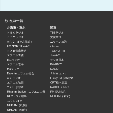
菊池風磨 hoursz
菊池風磨
11:00 ～ 11:30
放送局一覧
木村拓哉 Flow
北海道・東北
関東
木村拓哉
ＨＢＣラジオ
TBSラジオ
ＳＴＶラジオ
文化放送
11:30 ～ 11:55
AIR-G'（FM北海道）
ニッポン放送
FM NORTH WAVE
interfm
JFNニュース
ＲＡＢ青森放送
TOKYO FM
11:55 ～ 12:00
エフエム青森
J-WAVE
IBCラジオ
ラジオ日本
エフエム岩手
BAYFM78
津田健次郎 SPEA/KING
tbcラジオ
NACK5
津田健次郎
Date fm エフエム仙台
ＦＭヨコハマ
12:00 ～ 12:30
ABSラジオ
LuckyFM 茨城放送
エフエム秋田
CRT栃木放送
YBC山形放送
RADIO BERRY
CHINTAI presents きゃりーぱみゅぱみゅ Chapter #0 ～Touch Your Heart～
Rhythm Station エフエム山形
FM GUNMA
きゃりーぱみゅぱみゅ
RFCラジオ福島
NHK AM（東京）
12:30 ～ 12:55
ふくしまFM
NHK AM（札幌）
NHK AM（仙台）
JFNニュース