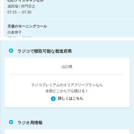
心のノイズキャンセル
成田瑞 / 井門宗之
07:15 ～ 07:30
天使のモーニングコール
白倉律子
07:30 ～ 08:00
ラジコで聴取可能な都道府県
ハリセンボンの「かっぽじ気分」
ハリセンボン
08:00 ～ 08:30
山口県
となりのカイシャに聞いてみた！supported by オリックスグループ
小堺翔太
ラジコプレミアムのエリアフリープランなら
08:30 ～ 08:55
全国どこからでも聴ける！
詳しくはこちら
JFNニュース
08:55 ～ 09:00
ラジオ局情報
誰も聞いてないから大丈夫
北川悦吏子