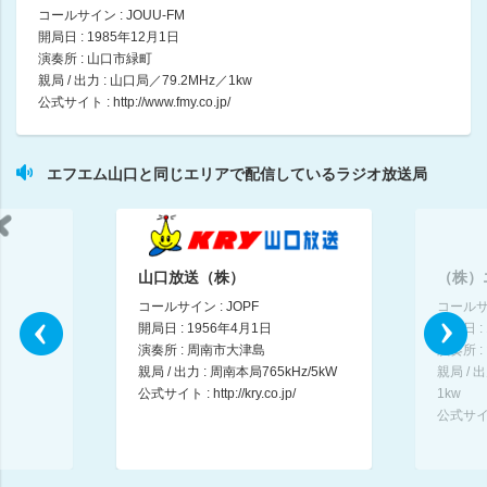
09:00 ～ 09:30
コールサイン : JOUU-FM
開局日 : 1985年12月1日
演奏所 : 山口市緑町
杉浦太陽・松井玲奈 日曜まなびより
親局 / 出力 : 山口局／79.2MHz／1kw
杉浦太陽 / 松井玲奈
公式サイト :
http://www.fmy.co.jp/
09:30 ～ 09:55
FMY PUSH ONE
エフエム山口と同じエリアで配信しているラジオ放送局
09:55 ～ 10:00
CITY POP MASTERS
村田睦
10:00 ～ 10:30
山口放送（株）
（株）
コールサイン : JOPF
コールサイ
YKK AP presents 皆藤愛子の窓café～窓辺でcafé time～
開局日 : 1956年4月1日
開局日 :
皆藤愛子
演奏所 : 周南市大津島
演奏所 
10:30 ～ 10:55
親局 / 出力 : 周南本局765kHz/5kW
親局 / 
公式サイト :
http://kry.co.jp/
1kw
公式サイ
My Style,Camp Life～自分と向き合うくらし～
西村瑞樹
10:55 ～ 11:00