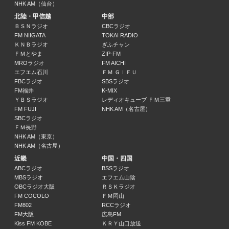
NHK AM（仙台）
北陸・甲信越
中部
ＢＳＮラジオ
CBCラジオ
FM NIIGATA
TOKAI RADIO
ＫＮＢラジオ
ぎふチャン
ＦＭとやま
ZIP-FM
MROラジオ
FM AICHI
エフエム石川
ＦＭ ＧＩＦＵ
FBCラジオ
SBSラジオ
FM福井
K-MIX
ＹＢＳラジオ
レディオキューブ ＦＭ三重
FM FUJI
NHK AM（名古屋）
SBCラジオ
ＦＭ長野
NHK AM（東京）
NHK AM（名古屋）
近畿
中国・四国
ABCラジオ
BSSラジオ
MBSラジオ
エフエム山陰
OBCラジオ大阪
ＲＳＫラジオ
FM COCOLO
ＦＭ岡山
FM802
RCCラジオ
FM大阪
広島FM
Kiss FM KOBE
ＫＲＹ山口放送