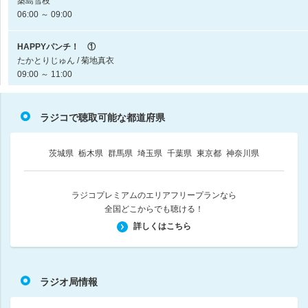
築島雪枝
06:00 ～ 09:00
HAPPYパンチ！ ①
たかとりじゅん / 菊地真衣
09:00 ～ 11:00
HAPPYパンチ！ ②
ラジコで聴取可能な都道府県
たかとりじゅん / 菊地真衣
11:00 ～ 13:00
茨城県
栃木県
群馬県
埼玉県
千葉県
東京都
神奈川県
Lucky Fes MUSIC STATE
DJ DRAGON / 柏村星良
13:00 ～ 16:00
ラジコプレミアムのエリアフリープランなら
全国どこからでも聴ける！
CONNECT
詳しくはこちら
中村ナツ子
16:00 ～ 18:55
ラジオ局情報
LuckyFMニュース・天気予報
18:55 ～ 19:00