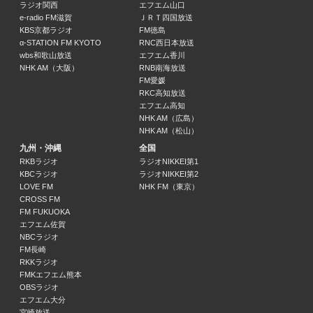
ラジオ関西
エフエム山口
e-radio FM滋賀
ＪＲＴ四国放送
KBS京都ラジオ
FM徳島
α-STATION FM KYOTO
RNC西日本放送
wbs和歌山放送
エフエム香川
NHK AM（大阪）
RNB南海放送
FM愛媛
RKC高知放送
エフエム高知
NHK AM（広島）
NHK AM（松山）
九州・沖縄
全国
RKBラジオ
ラジオNIKKEI第1
KBCラジオ
ラジオNIKKEI第2
LOVE FM
NHK FM（東京）
CROSS FM
FM FUKUOKA
エフエム佐賀
NBCラジオ
FM長崎
RKKラジオ
FMKエフエム熊本
OBSラジオ
エフエム大分
宮崎放送