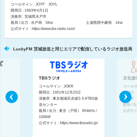
コールサイン : JOYF JOYL
開局日 : 1963年4月1日
福島清香のピース！ピース！ピース！
演奏所 : 茨城県水戸市
福島清香
親局 / 出力 : 水戸局 5Kw 土浦県西中継局 1Kw
19:00 ～ 19:30
公式サイト :
https://www.ibs-radio.com/
Lucky HIP HOP
Ashley
LuckyFM 茨城放送と同じエリアで配信しているラジオ放送局
19:30 ～ 20:00
LuckyFesの楽しみ方
小菅玲菜
20:00 ～ 20:30
TBSラジオ
文化放
コールサイン : JOKR
コールサイ
宇宙まおのいばらきは宇宙だ！ vamosホーリーホック
開局日 : 1951年12月25日
開局日 :
20:30 ～ 21:00
演奏所 : 東京都港区赤坂5-3-6TBS放
演奏所 :
送センター
親局 / 出
親局 / 出力 : 東京（戸田） 954kHz /
公式サイ
ダイバーシティニュース[テクノロジー]
100kW
大栗麻未
公式サイト :
https://www.tbsradio.jp/
21:00 ～ 21:55