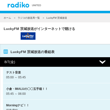
UNITED
ホーム
ラジコの放送局一覧
LuckyFM 茨城放送
LuckyFM 茨城放送がインターネットで聴ける
LuckyFM 茨城放送の番組表
8/7(金)
テスト音楽
05:00 ～ 05:45
小倉・IMALUの〇〇玉手箱！！
05:45 ～ 06:00
Morningナビ！！