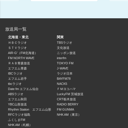
LuckyFMニュース・天気予報
21:55 ～ 22:00
今夜はLucky Night～りほなアニソンフライデー～
加藤里保菜
放送局一覧
22:00 ～ 24:00
北海道・東北
関東
ＨＢＣラジオ
TBSラジオ
相葉雅紀のレコメン！リミックス
ＳＴＶラジオ
文化放送
相葉雅紀
AIR-G'（FM北海道）
ニッポン放送
24:00 ～ 25:00
FM NORTH WAVE
interfm
ＲＡＢ青森放送
TOKYO FM
エフエム青森
J-WAVE
オールナイトニッポン
IBCラジオ
ラジオ日本
霜降り明星
エフエム岩手
BAYFM78
25:00 ～ 27:00
tbcラジオ
NACK5
Date fm エフエム仙台
ＦＭヨコハマ
オールナイトニッポン0（ZERO）
ABSラジオ
LuckyFM 茨城放送
エフエム秋田
CRT栃木放送
三四郎
YBC山形放送
RADIO BERRY
27:00 ～ 29:00
Rhythm Station エフエム山形
FM GUNMA
RFCラジオ福島
NHK AM（東京）
ふくしまFM
NHK AM（札幌）