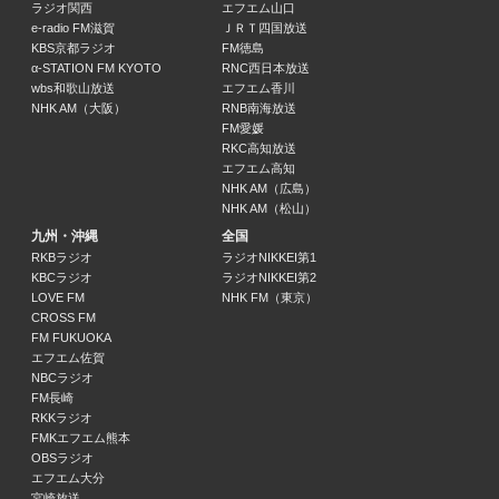
かが屋の鶴の間
ラジオ関西
エフエム山口
21:30 ～ 22:00
e-radio FM滋賀
ＪＲＴ四国放送
KBS京都ラジオ
FM徳島
α-STATION FM KYOTO
RNC西日本放送
佐田玲子のひとりじゃないよ
wbs和歌山放送
エフエム香川
佐田玲子
NHK AM（大阪）
RNB南海放送
22:00 ～ 22:30
FM愛媛
RKC高知放送
エフエム高知
亀渕昭信のお宝POPS
NHK AM（広島）
亀渕昭信
NHK AM（松山）
22:30 ～ 23:00
九州・沖縄
全国
RKBラジオ
ラジオNIKKEI第1
ジャズ倶楽部
KBCラジオ
ラジオNIKKEI第2
鈴木景子
LOVE FM
NHK FM（東京）
23:00 ～ 24:00
CROSS FM
FM FUKUOKA
エフエム佐賀
放送休止
NBCラジオ
24:00 ～ 29:00
FM長崎
RKKラジオ
FMKエフエム熊本
OBSラジオ
エフエム大分
宮崎放送