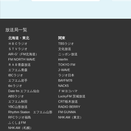
オトナミに揺られて
macotti/鈴木景子
17:00 ～ 17:30
花山ゆかの歌の玉手箱
放送局一覧
17:30 ～ 17:50
北海道・東北
関東
ＨＢＣラジオ
TBSラジオ
toy box 日曜日
ＳＴＶラジオ
文化放送
17:50 ～ 18:15
AIR-G'（FM北海道）
ニッポン放送
FM NORTH WAVE
interfm
ＲＡＢ青森放送
TOKYO FM
山口勝平のモンキーラジオ！
エフエム青森
J-WAVE
山口勝平 / 天野ユウ
IBCラジオ
ラジオ日本
18:15 ～ 18:30
エフエム岩手
BAYFM78
tbcラジオ
NACK5
toy box 日曜日
Date fm エフエム仙台
ＦＭヨコハマ
18:30 ～ 18:45
ABSラジオ
LuckyFM 茨城放送
エフエム秋田
CRT栃木放送
YBC山形放送
RADIO BERRY
大塚徹の明快人間学
Rhythm Station エフエム山形
FM GUNMA
大塚徹
RFCラジオ福島
NHK AM（東京）
18:45 ～ 19:00
ふくしまFM
NHK AM（札幌）