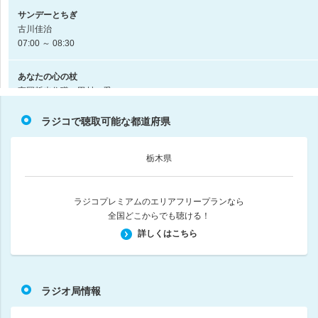
サンデーとちぎ
古川佳治
07:00 ～ 08:30
あなたの心の杖
高岡哲也住職、田村 愛
08:30 ～ 08:45
ラジコで聴取可能な都道府県
サンデーとちぎ
古川佳治
栃木県
08:45 ～ 09:45
サンデーとちぎ
ラジコプレミアムのエリアフリープランなら
古川佳治
全国どこからでも聴ける！
09:45 ～ 11:00
詳しくはこちら
サンデーとちぎ
古川佳治
11:00 ～ 12:00
ラジオ局情報