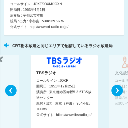
サンデーとちぎ
コールサイン : JOXF/JOXM/JOXN
古川佳治
開局日 : 1963年4月1日
12:00 ～ 13:00
演奏所 : 宇都宮市本町
親局 / 出力 : 宇都宮 1530kHz/ 5ｋW
公式サイト :
http://www.crt-radio.co.jp/
toy box 日曜日
13:00 ～ 14:00
CRT栃木放送と同じエリアで配信しているラジオ放送局
須賀由美子の“四季”をうたう
須賀由美子
14:00 ～ 14:30
toy box 日曜日
TBSラジオ
文化放
14:30 ～ 15:00
コールサイン : JOKR
コールサイ
開局日 : 1951年12月25日
開局日 :
toy box 日曜日
演奏所 : 東京都港区赤坂5-3-6TBS放
演奏所 :
15:00 ～ 16:00
送センター
親局 / 出
親局 / 出力 : 東京（戸田） 954kHz /
公式サイ
100kW
toy box 日曜日
公式サイト :
https://www.tbsradio.jp/
16:00 ～ 17:00