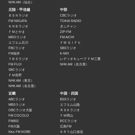
NHK AM（仙台）
さかはし矢波の三ツ星クラシック
北陸・甲信越
中部
さかはし矢波
ＢＳＮラジオ
CBCラジオ
19:00 ～ 19:30
FM NIIGATA
TOKAI RADIO
ＫＮＢラジオ
ぎふチャン
古田佳子和楽囃子が聴こえる
ＦＭとやま
ZIP-FM
古田佳子
MROラジオ
FM AICHI
エフエム石川
ＦＭ ＧＩＦＵ
19:30 ～ 20:00
FBCラジオ
SBSラジオ
FM福井
K-MIX
サトウヒロコ de SHOW Neo！
ＹＢＳラジオ
レディオキューブ ＦＭ三重
サトウヒロコ
FM FUJI
NHK AM（名古屋）
20:00 ～ 20:30
SBCラジオ
ＦＭ長野
NHK AM（東京）
APESのだらだら天国(再)
NHK AM（名古屋）
APES
近畿
中国・四国
20:30 ～ 21:00
ABCラジオ
BSSラジオ
MBSラジオ
エフエム山陰
芸人お試しラジオ デドコロ
OBCラジオ大阪
ＲＳＫラジオ
TCクラクション
FM COCOLO
ＦＭ岡山
FM802
RCCラジオ
21:00 ～ 21:30
FM大阪
広島FM
Kiss FM KOBE
ＫＲＹ山口放送