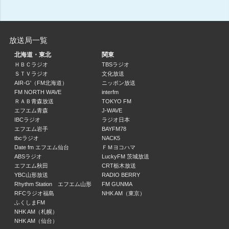
シン・ラジオ -ヒューマニスタは、かく語りき- Hour.1
山田ルイ53世 (髭男爵)
放送局一覧
16:00 ～ 17:00
北海道・東北
関東
シン・ラジオ -ヒューマニスタは、かく語りき- Hour.2
ＨＢＣラジオ
TBSラジオ
ＳＴＶラジオ
文化放送
山田ルイ53世 (髭男爵)
AIR-G'（FM北海道）
ニッポン放送
17:00 ～ 18:00
FM NORTH WAVE
interfm
ＲＡＢ青森放送
TOKYO FM
シン・ラジオ -ヒューマニスタは、かく語りき- Hour.3
エフエム青森
J-WAVE
山田ルイ53世 (髭男爵)
IBCラジオ
ラジオ日本
18:00 ～ 19:00
エフエム岩手
BAYFM78
tbcラジオ
NACK5
Date fm エフエム仙台
ＦＭヨコハマ
INTER X-PRESS Hour.1
ABSラジオ
LuckyFM 茨城放送
門脇 知子
エフエム秋田
CRT栃木放送
19:00 ～ 20:00
YBC山形放送
RADIO BERRY
Rhythm Station エフエム山形
FM GUNMA
RFCラジオ福島
NHK AM（東京）
INTER X-PRESS Hour.2
ふくしまFM
門脇 知子
NHK AM（札幌）
20:00 ～ 20:52
NHK AM（仙台）