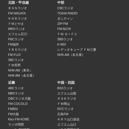
北陸・甲信越
中部
The 45 Vibes
ＢＳＮラジオ
CBCラジオ
山寺 宏一
FM NIIGATA
TOKAI RADIO
ＫＮＢラジオ
ぎふチャン
20:52 ～ 21:00
ＦＭとやま
ZIP-FM
MROラジオ
FM AICHI
9の音粋 Hour.1
エフエム石川
ＦＭ ＧＩＦＵ
クリス松村
FBCラジオ
SBSラジオ
21:00 ～ 22:00
FM福井
K-MIX
ＹＢＳラジオ
レディオキューブ ＦＭ三重
FM FUJI
NHK AM（名古屋）
9の音粋 Hour.2
SBCラジオ
クリス松村
ＦＭ長野
22:00 ～ 22:54
NHK AM（東京）
NHK AM（名古屋）
BRAND NEW HOT SHOT
近畿
中国・四国
22:54 ～ 23:00
ABCラジオ
BSSラジオ
MBSラジオ
エフエム山陰
OBCラジオ大阪
ＲＳＫラジオ
平祐奈の凸凹ラジオ
FM COCOLO
ＦＭ岡山
平 祐奈
FM802
RCCラジオ
23:00 ～ 23:30
FM大阪
広島FM
Kiss FM KOBE
ＫＲＹ山口放送
ラジオ関西
エフエム山口
あしたの音楽