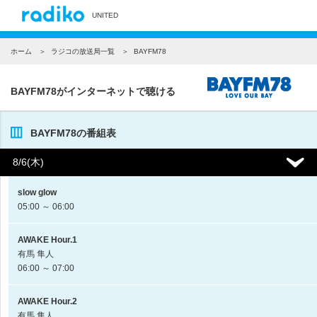
UNITED
ホーム
ラジコの放送局一覧
BAYFM78
BAYFM78がインターネットで聴ける
BAYFM78の番組表
8/6(木)
slow glow
05:00 ～ 06:00
AWAKE Hour.1
有馬 隼人
06:00 ～ 07:00
AWAKE Hour.2
有馬 隼人