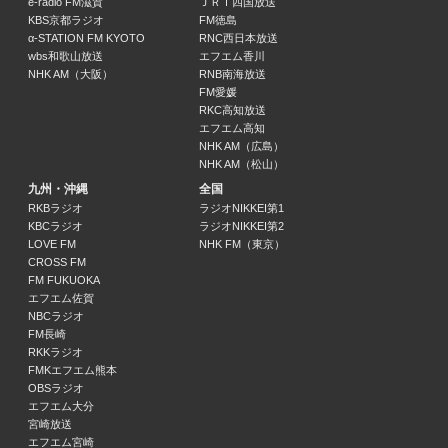
e-radio FM滋賀
ＪＲＴ四国放送
Shusui / 曽根 由希江
KBS京都ラジオ
FM徳島
23:30 ～ 24:00
α-STATION FM KYOTO
RNC西日本放送
wbs和歌山放送
エフエム香川
NHK AM（大阪）
RNB南海放送
Your Playlist
FM愛媛
大黒 摩季
RKC高知放送
24:00 ～ 24:30
エフエム高知
NHK AM（広島）
NHK AM（松山）
WE ALL CAN BE CONNECTED． 100%
DOBERMAN INFINITY
九州・沖縄
全国
24:30 ～ 25:00
RKBラジオ
ラジオNIKKEI第1
KBCラジオ
ラジオNIKKEI第2
LOVE FM
NHK FM（東京）
Song of Japan Hour.1
CROSS FM
島村 幸男 / 田中 美和子
FM FUKUOKA
25:00 ～ 26:00
エフエム佐賀
NBCラジオ
FM長崎
Song of Japan Hour.2
RKKラジオ
島村 幸男 / 田中 美和子
FMKエフエム熊本
26:00 ～ 27:00
OBSラジオ
エフエム大分
宮崎放送
Song of Japan Hour.3
エフエム宮崎