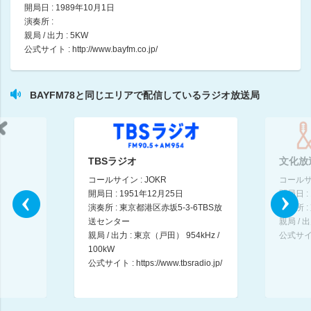
11:00 ～ 12:00
開局日 : 1989年10月1日
演奏所 :
親局 / 出力 : 5KW
YAMAMAN presents MUSIC SALAD FROM U-kari STUDIO
公式サイト :
http://www.bayfm.co.jp/
上野 優華
12:00 ～ 12:51
BAYFM78と同じエリアで配信しているラジオ放送局
it!! Pikaco Edition Hour.1
ピカ子 / 菖蒲 理乃
12:51 ～ 14:00
it!! Pikaco Edition Hour.2
TBSラジオ
文化放
ピカ子 / 菖蒲 理乃
コールサイン : JOKR
コールサイ
14:00 ～ 15:00
開局日 : 1951年12月25日
開局日 :
演奏所 : 東京都港区赤坂5-3-6TBS放
演奏所 :
it!! Pikaco Edition Hour.3
送センター
親局 / 出
ピカ子 / 菖蒲 理乃
親局 / 出力 : 東京（戸田） 954kHz /
公式サイ
15:00 ～ 15:48
100kW
公式サイト :
https://www.tbsradio.jp/
ゆっきーのCan Can do it!
ゆっきー（キャン×キャン） / 正木 絢生（弁護士）
15:48 ～ 16:00