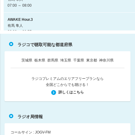
07:00 ～ 08:00
AWAKE Hour.3
有馬 隼人
08:00 ～ 08:57
ラジコで聴取可能な都道府県
AQUA WITH HUMAN
根岸 朗
08:57 ～ 09:00
茨城県
栃木県
群馬県
埼玉県
千葉県
東京都
神奈川県
miracle!! Hour.1
ANNA
ラジコプレミアムのエリアフリープランなら
09:00 ～ 10:00
全国どこからでも聴ける！
詳しくはこちら
miracle!! Hour.2
ANNA
10:00 ～ 11:00
ラジオ局情報
miracle!! Hour.3
ANNA
コールサイン : JOGV-FM