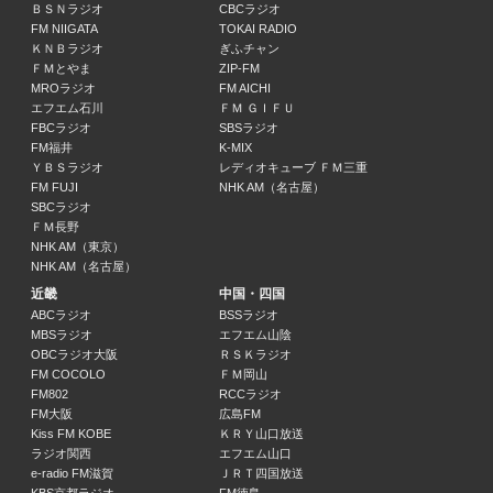
あらた（むなかったん）
ＢＳＮラジオ
CBCラジオ
17:00 ～ 17:48
FM NIIGATA
TOKAI RADIO
ＫＮＢラジオ
ぎふチャン
ＦＭとやま
ZIP-FM
ＲＫＢエキサイトホークス
MROラジオ
FM AICHI
カード：ソフトバンク×日本ハム 球場：みずほPayPayﾄﾞｰﾑ 解説：秋山
エフエム石川
ＦＭ ＧＩＦＵ
17:48 ～ 21:00
FBCラジオ
SBSラジオ
FM福井
K-MIX
ＹＢＳラジオ
レディオキューブ ＦＭ三重
カリメン
FM FUJI
NHK AM（名古屋）
植草峻
SBCラジオ
21:00 ～ 22:50
ＦＭ長野
NHK AM（東京）
NHK AM（名古屋）
プチメン
中井優里
近畿
中国・四国
22:50 ～ 23:00
ABCラジオ
BSSラジオ
MBSラジオ
エフエム山陰
OBCラジオ大阪
ＲＳＫラジオ
かが屋の鶴の間
FM COCOLO
ＦＭ岡山
かが屋
FM802
RCCラジオ
23:00 ～ 23:30
FM大阪
広島FM
Kiss FM KOBE
ＫＲＹ山口放送
ラジオ関西
エフエム山口
つばきファクトリーの「今夜だけ浮かレディオ」 ＧＩＲＬＳ☆ＰＵＮＣＨ
e-radio FM滋賀
ＪＲＴ四国放送
つばきファクトリー