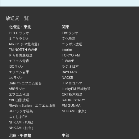
そよかぜましお / 富永倫子
12:33 ～ 13:00
放送局一覧
＃さえのわっふる
北海道・東北
関東
武田早絵 / 田尻敏明
ＨＢＣラジオ
TBSラジオ
ＳＴＶラジオ
文化放送
13:00 ～ 14:00
AIR-G'（FM北海道）
ニッポン放送
FM NORTH WAVE
interfm
＃さえのわっふる（２）
ＲＡＢ青森放送
TOKYO FM
武田早絵 / 田尻敏明
エフエム青森
J-WAVE
14:00 ～ 15:30
IBCラジオ
ラジオ日本
エフエム岩手
BAYFM78
tbcラジオ
NACK5
河村通夫の大自然まるかじりライフ
Date fm エフエム仙台
ＦＭヨコハマ
河村通夫
ABSラジオ
LuckyFM 茨城放送
15:30 ～ 15:39
エフエム秋田
CRT栃木放送
YBC山形放送
RADIO BERRY
Rhythm Station エフエム山形
FM GUNMA
＃さえのわっふる（３）
RFCラジオ福島
NHK AM（東京）
武田早絵 / 田尻敏明
ふくしまFM
15:39 ～ 17:00
NHK AM（札幌）
NHK AM（仙台）
ホークスイニング0
北陸・甲信越
中部