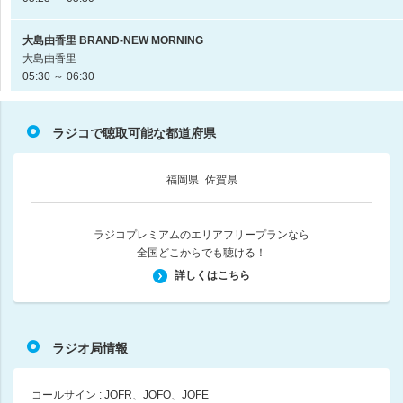
大島由香里 BRAND-NEW MORNING
大島由香里
05:30 ～ 06:30
６時台 田畑竜介 Ｇｒｏｏｏｏｏｗ Ｕｐ
ラジコで聴取可能な都道府県
田畑竜介 / 田中みずき
06:30 ～ 07:00
福岡県
佐賀県
７時台 田畑竜介 Ｇｒｏｏｏｏｏｗ Ｕｐ
田畑竜介 / 田中みずき / 元村有希子
07:00 ～ 08:00
ラジコプレミアムのエリアフリープランなら
全国どこからでも聴ける！
日本全国８時です
詳しくはこちら
森本毅郎 遠藤泰子
08:00 ～ 08:14
ラジオ局情報
８時台 田畑竜介 Ｇｒｏｏｏｏｏｗ Ｕｐ
田畑竜介 / 田中みずき / 三好剛平
08:14 ～ 09:00
コールサイン : JOFR、JOFO、JOFE