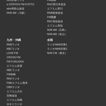
KBS京都ラジオ
FM徳島
23:30 ～ 24:00
α-STATION FM KYOTO
RNC西日本放送
wbs和歌山放送
エフエム香川
NHK AM（大阪）
RNB南海放送
レコメン！
FM愛媛
吉田仁人（M!LK）
RKC高知放送
24:00 ～ 25:00
エフエム高知
NHK AM（広島）
NHK AM（松山）
ＪＵＮＫ おぎやはぎのメガネびいき
おぎやはぎ
九州・沖縄
全国
25:00 ～ 27:00
RKBラジオ
ラジオNIKKEI第1
KBCラジオ
ラジオNIKKEI第2
LOVE FM
NHK FM（東京）
ＣＩＴＹ ＣＨＩＬＬ ＣＬＵＢ
CROSS FM
27:00 ～ 28:59
FM FUKUOKA
エフエム佐賀
NBCラジオ
FM長崎
RKKラジオ
FMKエフエム熊本
OBSラジオ
エフエム大分
宮崎放送
エフエム宮崎
ＭＢＣラジオ