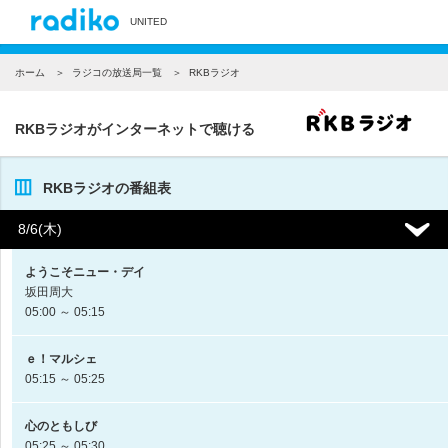
UNITED
ホーム
ラジコの放送局一覧
RKBラジオ
RKBラジオがインターネットで聴ける
RKBラジオの番組表
8/6(木)
ようこそニュー・デイ
坂田周大
05:00 ～ 05:15
ｅ！マルシェ
05:15 ～ 05:25
心のともしび
05:25 ～ 05:30