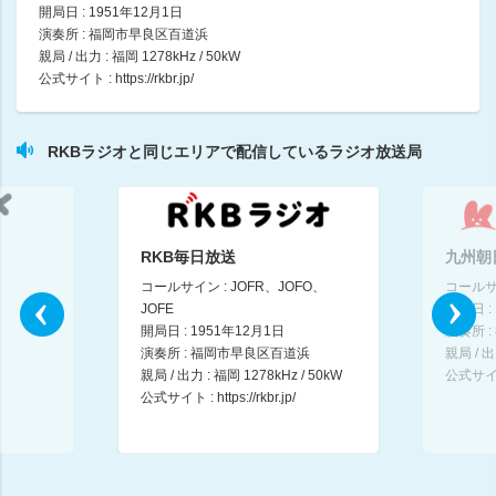
開局日 : 1951年12月1日
演奏所 : 福岡市早良区百道浜
Ｔｏｉ ｔｏｉ ｔｏｉ
親局 / 出力 : 福岡 1278kHz / 50kW
そよかぜましお / 富永倫子
公式サイト :
https://rkbr.jp/
09:00 ～ 10:30
連続ラジオドラマ～シアワセの高取家～
RKBラジオと同じエリアで配信しているラジオ放送局
10:30 ～ 10:36
Ｔｏｉ ｔｏｉ ｔｏｉ（２）
そよかぜましお / 富永倫子
10:36 ～ 12:00
RKB毎日放送
九州朝
コールサイン : JOFR、JOFO、
コールサ
Ｔｏｉ ｔｏｉ ｔｏｉ（３）
JOFE
開局日 :
そよかぜましお / 富永倫子
開局日 : 1951年12月1日
演奏所 
12:00 ～ 12:27
演奏所 : 福岡市早良区百道浜
親局 / 出
親局 / 出力 : 福岡 1278kHz / 50kW
公式サイ
公式サイト :
https://rkbr.jp/
メタウォーターpresents 水音スケッチ
堀井美香
12:27 ～ 12:33
Ｔｏｉ ｔｏｉ ｔｏｉ（３）