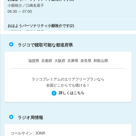
小縣裕介／江崎友基子
06:30 ～ 07:00
おはようパーソナリティ小縣裕介です(2)
小縣裕介／江崎友基子
07:00 ～ 08:00
ラジコで聴取可能な都道府県
おはようパーソナリティ小縣裕介です(3)
小縣裕介／江崎友基子
滋賀県
京都府
大阪府
兵庫県
奈良県
和歌山県
08:00 ～ 09:00
ドッキリ！ハッキリ！三代澤康司です(1)
ラジコプレミアムのエリアフリープランなら
三代澤康司／桂南天
全国どこからでも聴ける！
09:00 ～ 10:00
詳しくはこちら
ドッキリ！ハッキリ！三代澤康司です(2)
三代澤康司／桂南天
10:00 ～ 11:00
ラジオ局情報
ドッキリ！ハッキリ！三代澤康司です(3)
コールサイン : JONR