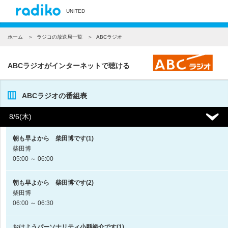
UNITED
ホーム
ラジコの放送局一覧
ABCラジオ
ABCラジオがインターネットで聴ける
ABCラジオの番組表
8/6(木)
朝も早よから 柴田博です(1)
柴田博
05:00 ～ 06:00
朝も早よから 柴田博です(2)
柴田博
06:00 ～ 06:30
おはようパーソナリティ小縣裕介です(1)