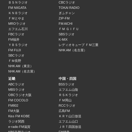
ＢＳＮラジオ
CBCラジオ
ツギハギ～無尽蔵のワードマイスター～(2)
FM NIIGATA
TOKAI RADIO
無尽蔵／ゲスト：三拍子
ＫＮＢラジオ
ぎふチャン
22:00 ～ 23:00
ＦＭとやま
ZIP-FM
MROラジオ
FM AICHI
エフエム石川
ＦＭ ＧＩＦＵ
ツギハギ～無尽蔵のワードマイスター～(3)
FBCラジオ
SBSラジオ
無尽蔵／ゲスト：三拍子
FM福井
K-MIX
23:00 ～ 23:30
ＹＢＳラジオ
レディオキューブ ＦＭ三重
FM FUJI
NHK AM（名古屋）
Ｓｋｙ ｐｒｅｓｅｎｔｓ こちらＱｕｉｚＫｎｏｃｋ放送部
SBCラジオ
Ｑｕｉｚ Ｋｎｏｃｋ／ねお
ＦＭ長野
NHK AM（東京）
23:30 ～ 24:00
NHK AM（名古屋）
近畿
中国・四国
今村翔吾×山崎怜奈の言って聞かせて
ABCラジオ
BSSラジオ
今村翔吾／山崎怜奈
MBSラジオ
エフエム山陰
24:00 ～ 24:30
OBCラジオ大阪
ＲＳＫラジオ
FM COCOLO
ＦＭ岡山
FM802
RCCラジオ
牛乳石鹸presents ゆかの湯
FM大阪
広島FM
有華
Kiss FM KOBE
ＫＲＹ山口放送
24:30 ～ 25:00
ラジオ関西
エフエム山口
e-radio FM滋賀
ＪＲＴ四国放送