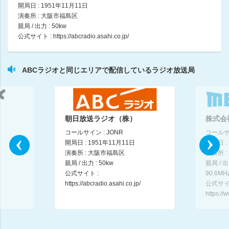
三代澤康司／桂南天
開局日 : 1951年11月11日
11:00 ～ 12:00
演奏所 : 大阪市福島区
親局 / 出力 : 50kw
公式サイト :
https://abcradio.asahi.co.jp/
ますだおかだ増田のラジオハンター(1)
ますだおかだ増田（ますだおかだ）／武田和歌子／ゲスト：くわがた心
12:00 ～ 13:00
ABCラジオと同じエリアで配信しているラジオ放送局
ますだおかだ増田のラジオハンター(2)
ますだおかだ増田（ますだおかだ）／武田和歌子／ゲスト：くわがた心
13:00 ～ 14:00
朝日放送ラジオ（株）
株式会
ますだおかだ増田のラジオハンター(3)
コールサイン : JONR
コールサイ
ますだおかだ増田（ますだおかだ）／武田和歌子／ゲスト：くわがた心
開局日 : 1951年11月11日
開局日 :
14:00 ～ 15:00
演奏所 : 大阪市福島区
演奏所 
親局 / 出力 : 50kw
親局 / 
ウラのウラまで浦川です
公式サイト :
90.6MH
浦川泰幸／塩田えみ／中西正男
https://abcradio.asahi.co.jp/
公式サイ
15:00 ～ 15:56
https:/
わかさ生活プレゼンツ 第１０８回全国高校野球選手権大会実況中継(1)
15:56 ～ 17:00