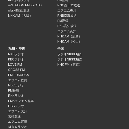
ＲＥ－ＧＥｎｉｃラジオ
KBS京都ラジオ
FM徳島
α-STATION FM KYOTO
RNC西日本放送
ＲＥ－ＧＥ
wbs和歌山放送
エフエム香川
25:00 ～ 25:30
NHK AM（大阪）
RNB南海放送
FM愛媛
乃木坂４６の「の」
RKC高知放送
乃木坂４６
エフエム高知
25:30 ～ 26:00
NHK AM（広島）
NHK AM（松山）
九州・沖縄
全国
ド桜×ミカボの木曜がっちゃんこ
RKBラジオ
ラジオNIKKEI第1
ド桜／ミカボ
KBCラジオ
ラジオNIKKEI第2
26:00 ～ 27:00
LOVE FM
NHK FM（東京）
CROSS FM
Ｒ→９３３
FM FUKUOKA
エフエム佐賀
27:00 ～ 28:20
NBCラジオ
FM長崎
旬！ＳＨＵＮ！ピックアップ
RKKラジオ
28:20 ～ 28:35
FMKエフエム熊本
OBSラジオ
エフエム大分
週刊なるほど！ニッポン
宮崎放送
28:35 ～ 28:45
エフエム宮崎
ＭＢＣラジオ