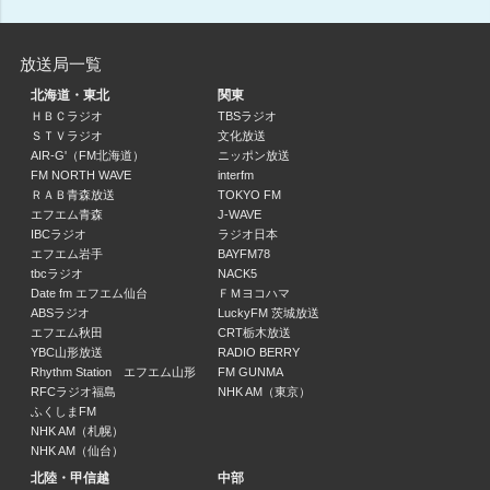
わかさ生活プレゼンツ 第１０８回全国高校野球選手権大会実況中継(2)
放送局一覧
17:00 ～ 17:40
北海道・東北
関東
ＡＢＣフレッシュアップベースボール ＤｅＮＡｖｓ阪神(1)
ＨＢＣラジオ
TBSラジオ
ＳＴＶラジオ
文化放送
17:40 ～ 19:00
AIR-G'（FM北海道）
ニッポン放送
FM NORTH WAVE
interfm
ＡＢＣフレッシュアップベースボール ＤｅＮＡｖｓ阪神(2)
ＲＡＢ青森放送
TOKYO FM
19:00 ～ 20:00
エフエム青森
J-WAVE
IBCラジオ
ラジオ日本
エフエム岩手
BAYFM78
ＡＢＣフレッシュアップベースボール ＤｅＮＡｖｓ阪神(3)
tbcラジオ
NACK5
20:00 ～ 21:00
Date fm エフエム仙台
ＦＭヨコハマ
ABSラジオ
LuckyFM 茨城放送
エフエム秋田
CRT栃木放送
ＡＢＣニュース＆天気予報
YBC山形放送
RADIO BERRY
21:00 ～ 21:05
Rhythm Station エフエム山形
FM GUNMA
RFCラジオ福島
NHK AM（東京）
ツギハギ～無尽蔵のワードマイスター～(1)
ふくしまFM
無尽蔵／ゲスト：三拍子
NHK AM（札幌）
NHK AM（仙台）
21:05 ～ 22:00
北陸・甲信越
中部