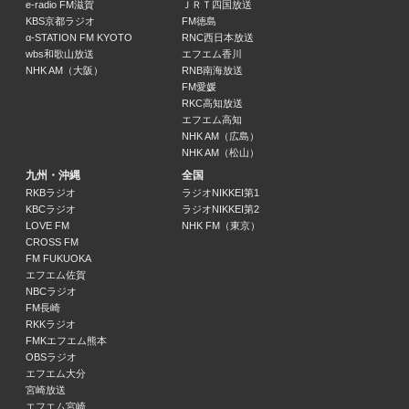
純烈
e-radio FM滋賀
ＪＲＴ四国放送
17:00 ～ 17:30
KBS京都ラジオ
FM徳島
α-STATION FM KYOTO
RNC西日本放送
wbs和歌山放送
エフエム香川
健康生活インフォメーション
NHK AM（大阪）
RNB南海放送
17:30 ～ 17:45
FM愛媛
RKC高知放送
エフエム高知
女医フルＫ点ゴエ
NHK AM（広島）
浅越ゴエ / 西林涼子 / 高柳純 / 川﨑加織
NHK AM（松山）
17:45 ～ 18:00
九州・沖縄
全国
RKBラジオ
ラジオNIKKEI第1
原田旅行公社です
KBCラジオ
ラジオNIKKEI第2
原田年晴（ラジオ大阪アナウンサー）
LOVE FM
NHK FM（東京）
18:00 ～ 18:30
CROSS FM
FM FUKUOKA
エフエム佐賀
ピックアップラジオショッピング
NBCラジオ
18:30 ～ 18:45
FM長崎
RKKラジオ
FMKエフエム熊本
FIRST DOMINO presents 田中泰延のふたりごと
OBSラジオ
田中泰延
エフエム大分
18:45 ～ 19:00
宮崎放送
エフエム宮崎