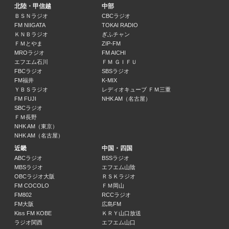
13:00 ～ 15:00
北陸・甲信越
中部
ＢＳＮラジオ
CBCラジオ
FM NIIGATA
TOKAI RADIO
魅惑のイージーリスニング
ＫＮＢラジオ
ぎふチャン
15:00 ～ 15:30
ＦＭとやま
ZIP-FM
MROラジオ
FM AICHI
エフエム石川
ＦＭ ＧＩＦＵ
Mr.Shin の Back to Melody
FBCラジオ
SBSラジオ
Mr.Shin / 山田正明 / TAEKA / 山本眞祥
FM福井
K-MIX
15:30 ～ 16:00
ＹＢＳラジオ
レディオキューブ ＦＭ三重
FM FUJI
NHK AM（名古屋）
納得健康15分
SBCラジオ
16:00 ～ 16:15
ＦＭ長野
NHK AM（東京）
NHK AM（名古屋）
Music Melting Pot
近畿
中国・四国
16:15 ～ 16:30
ABCラジオ
BSSラジオ
MBSラジオ
エフエム山陰
土曜クラウン劇場 一条貫太 ご昭和ねがいます!
OBCラジオ大阪
ＲＳＫラジオ
一条貫太
FM COCOLO
ＦＭ岡山
FM802
RCCラジオ
16:30 ～ 17:00
FM大阪
広島FM
Kiss FM KOBE
ＫＲＹ山口放送
純烈・スーパー銭湯！！
ラジオ関西
エフエム山口