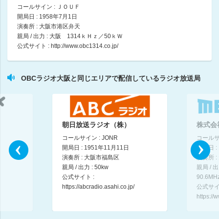
野田和裕 / 清水共子
コールサイン : ＪＯＵＦ
09:00 ～ 09:15
開局日 : 1958年7月1日
演奏所 : 大阪市港区弁天
親局 / 出力 : 大阪 1314ｋＨｚ／50ｋＷ
OBC ミュージック・アベニュー
公式サイト :
http://www.obc1314.co.jp/
09:15 ～ 09:45
サイラジ！光の未来探検
OBCラジオ大阪と同じエリアで配信しているラジオ放送局
八木早希 / 杉島孝弘
09:45 ～ 10:00
松井一郎のラジオ大大阪、今週のいっちゃんえぇやん！
松井一郎（前大阪府知事） / 安本寿久（元産経新聞編集長）
朝日放送ラジオ（株）
株式会
10:00 ～ 11:00
コールサイン : JONR
コールサイ
開局日 : 1951年11月11日
開局日 :
お悩みカイホウショッピング
演奏所 : 大阪市福島区
演奏所 
11:00 ～ 11:15
親局 / 出力 : 50kw
親局 / 
公式サイト :
90.6MH
https://abcradio.asahi.co.jp/
公式サイ
○○先生と大村先生の相続・不動産ラジオ
https:/
大村武司 / 宇野名都美
11:15 ～ 11:30