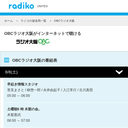
UNITED
ホーム
ラジコの放送局一覧
OBCラジオ大阪
OBCラジオ大阪がインターネットで聴ける
OBCラジオ大阪の番組表
8/8(土)
早起き情報スタジオ
里見まさと / 林惣一郎 / 永井由起子 / 入江常行 / 古川真照
05:00 ～ 06:00
土曜朝6 時 木梨の会。
木梨憲武
06:00 ～ 07:00