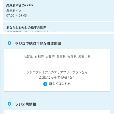
桑原あずさのas life
桑原あずさ
07:00 ～ 07:45
あなたとわたしの絵本の世界
和田麻実子（ラジオ大阪アナウンサー）
07:45 ～ 08:00
ラジコで聴取可能な都道府県
今旬！インフォメーション
08:00 ～ 08:15
滋賀県
京都府
大阪府
兵庫県
奈良県
和歌山県
小林住宅presents 阪上雄司の縁モーニング！！
阪上雄司
ラジコプレミアムのエリアフリープランなら
08:15 ～ 08:30
全国どこからでも聴ける！
詳しくはこちら
由紀さおりハートフルソングブック
由紀さおり
08:30 ～ 09:00
ラジオ局情報
野田和裕の全力で生きる