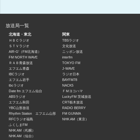
OBC ミュージック・アベニュー
11:30 ～ 11:45
放送局一覧
ロッキー佐々木のモノ言うラジオ
佐々木喜一
北海道・東北
関東
11:45 ～ 12:00
ＨＢＣラジオ
TBSラジオ
ＳＴＶラジオ
文化放送
AIR-G'（FM北海道）
ニッポン放送
OBC ミュージック・アベニュー
FM NORTH WAVE
interfm
12:00 ～ 12:15
ＲＡＢ青森放送
TOKYO FM
エフエム青森
J-WAVE
IBCラジオ
ラジオ日本
StandUp ！RADIO
エフエム岩手
BAYFM78
岡野多香子
tbcラジオ
NACK5
12:15 ～ 12:30
Date fm エフエム仙台
ＦＭヨコハマ
ABSラジオ
LuckyFM 茨城放送
エフエム秋田
CRT栃木放送
平田進也の耳からトラベル
YBC山形放送
RADIO BERRY
平田進也 / 泉ゆうこ
Rhythm Station エフエム山形
FM GUNMA
12:30 ～ 13:00
RFCラジオ福島
NHK AM（東京）
ふくしまFM
サンドウィッチマン ザ・ラジオショーサタデー
NHK AM（札幌）
NHK AM（仙台）
伊達みきお（サンドウィッチマン） / 富澤たけし（サンドウィッチマン） / 東