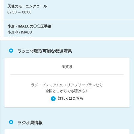
天使のモーニングコール
07:30 ～ 08:00
小倉・IMALUの〇〇玉手箱
小倉淳 / IMALU
08:00 ～ 08:15
ラジコで聴取可能な都道府県
心のノイズキャンセル
08:15 ～ 08:30
滋賀県
杉浦太陽・松井玲奈 日曜まなびより
杉浦太陽 / 松井玲奈
08:30 ～ 08:55
ラジコプレミアムのエリアフリープランなら
全国どこからでも聴ける！
JFN NEWS
詳しくはこちら
08:55 ～ 09:00
健康向上委員会
ラジオ局情報
09:00 ～ 09:15