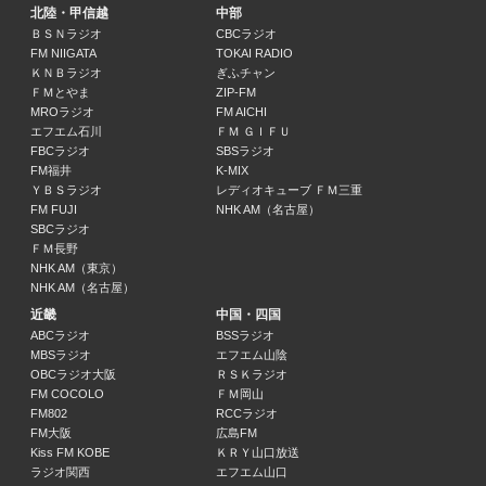
北陸・甲信越
中部
ＢＳＮラジオ
CBCラジオ
交通・天気情報
FM NIIGATA
TOKAI RADIO
12:55 ～ 13:00
ＫＮＢラジオ
ぎふチャン
ＦＭとやま
ZIP-FM
MROラジオ
FM AICHI
生見愛瑠 soothing
エフエム石川
ＦＭ ＧＩＦＵ
生見愛瑠 ゲスト: ヤバイTシャツ屋さん
FBCラジオ
SBSラジオ
13:00 ～ 13:30
FM福井
K-MIX
ＹＢＳラジオ
レディオキューブ ＦＭ三重
FM FUJI
NHK AM（名古屋）
日曜大学 supported by 日本大学
SBCラジオ
蓮見翔（ダウ90000）
ＦＭ長野
13:30 ～ 13:55
NHK AM（東京）
NHK AM（名古屋）
spice-e
近畿
中国・四国
森由貴子
ABCラジオ
BSSラジオ
13:55 ～ 14:00
MBSラジオ
エフエム山陰
OBCラジオ大阪
ＲＳＫラジオ
FM COCOLO
ＦＭ岡山
山下達郎の楽天カード サンデー・ソングブック
FM802
RCCラジオ
山下達郎
FM大阪
広島FM
14:00 ～ 14:55
Kiss FM KOBE
ＫＲＹ山口放送
ラジオ関西
エフエム山口