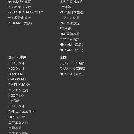
e-radio FM滋賀
ＪＲＴ四国放送
恋する日本史
KBS京都ラジオ
FM徳島
14:55 ～ 15:00
α-STATION FM KYOTO
RNC西日本放送
wbs和歌山放送
エフエム香川
日本郵便 SUNDAY’S POST
NHK AM（大阪）
RNB南海放送
FM愛媛
小山薫堂 / 宇賀なつみ
RKC高知放送
15:00 ～ 15:50
エフエム高知
NHK AM（広島）
ルートインホテルズ presents とっておきここだけの旅～ここ旅～
NHK AM（松山）
野呂佳代
九州・沖縄
全国
15:50 ～ 15:55
RKBラジオ
ラジオNIKKEI第1
KBCラジオ
ラジオNIKKEI第2
LOVE FM
NHK FM（東京）
FLORAの恵み
CROSS FM
江口桃子
FM FUKUOKA
15:55 ～ 16:00
エフエム佐賀
NBCラジオ
ももいろクローバーZのハッピー・クローバー！TOP10
FM長崎
RKKラジオ
ももいろクローバーZ
FMKエフエム熊本
16:00 ～ 16:55
OBSラジオ
エフエム大分
交通・天気情報
宮崎放送
16:55 ～ 17:00
エフエム宮崎