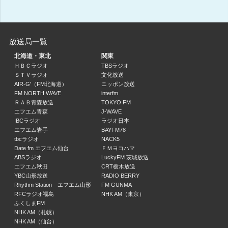
交通・天気情報
10:55 ～ 11:00
菊池風磨 hoursz
放送局一覧
菊池風磨
北海道・東北
関東
11:00 ～ 11:30
ＨＢＣラジオ
TBSラジオ
ＳＴＶラジオ
文化放送
木村拓哉 Flow
AIR-G'（FM北海道）
ニッポン放送
11:30 ～ 11:55
FM NORTH WAVE
interfm
ＲＡＢ青森放送
TOKYO FM
エフエム青森
J-WAVE
spice-e
IBCラジオ
ラジオ日本
森由貴子
エフエム岩手
BAYFM78
11:55 ～ 12:00
tbcラジオ
NACK5
Date fm エフエム仙台
ＦＭヨコハマ
ABSラジオ
LuckyFM 茨城放送
津田健次郎 SPEA/KING
エフエム秋田
CRT栃木放送
津田健次郎
YBC山形放送
RADIO BERRY
12:00 ～ 12:30
Rhythm Station エフエム山形
FM GUNMA
RFCラジオ福島
NHK AM（東京）
ふくしまFM
CHINTAI presents きゃりーぱみゅぱみゅ Chapter #0 ～Touch Your Heart～
NHK AM（札幌）
きゃりーぱみゅぱみゅ
NHK AM（仙台）
12:30 ～ 12:55