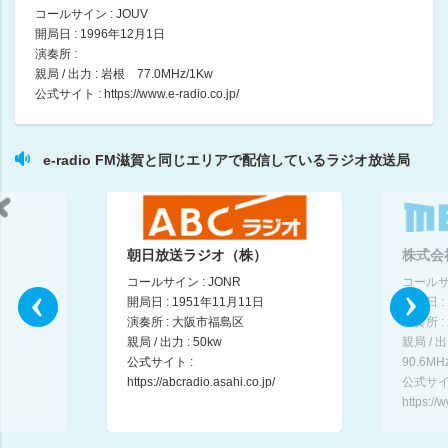
コールサイン : JOUV
イマドキショッピング！
開局日 : 1996年12月1日
09:15 ～ 09:30
演奏所 :
親局 / 出力 : 岩根 77.0MHz/1Kw
TAISEI 住まいで Smile
公式サイト :
https://www.e-radio.co.jp/
09:30 ～ 09:45
First Chord
e-radio FM滋賀と同じエリアで配信しているラジオ放送局
09:45 ～ 09:55
滋賀京都新聞ニュース・交通情報
09:55 ～ 10:00
朝日放送ラジオ（株）
株式会
コールサイン : JONR
コールサイ
CITY POP MASTERS
開局日 : 1951年11月11日
開局日 :
村田睦
演奏所 : 大阪市福島区
演奏所 
10:00 ～ 10:30
親局 / 出力 : 50kw
親局 / 
公式サイト :
90.6MH
YKK AP presents 皆藤愛子の窓café～窓辺でcafé time～
https://abcradio.asahi.co.jp/
公式サイ
皆藤愛子
https:/
10:30 ～ 10:55