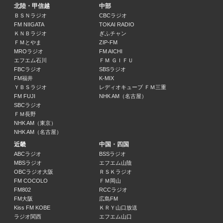
北陸・甲信越
中部
ＢＳＮラジオ
CBCラジオ
あなたをまもる医療機器
FM NIIGATA
TOKAI RADIO
赤井ゆかり 他
ＫＮＢラジオ
ぎふチャン
11:30 ～ 11:40
ＦＭとやま
ZIP-FM
MROラジオ
FM AICHI
エフエム石川
ＦＭ ＧＩＦＵ
県庁だより
FBCラジオ
SBSラジオ
中川智美、関陽菜子
FM福井
K-MIX
11:40 ～ 11:50
ＹＢＳラジオ
レディオキューブ ＦＭ三重
FM FUJI
NHK AM（名古屋）
SBCラジオ
ウインズ平阪の紀州和歌山へ！
ＦＭ長野
ウインズ平阪、赤井ゆかり
NHK AM（東京）
11:50 ～ 12:00
NHK AM（名古屋）
近畿
中国・四国
ニュース・天気予報
ABCラジオ
BSSラジオ
赤井ゆかり
MBSラジオ
エフエム山陰
12:00 ～ 12:05
OBCラジオ大阪
ＲＳＫラジオ
FM COCOLO
ＦＭ岡山
FM802
RCCラジオ
ラジオカフェサタデー
FM大阪
広島FM
赤井ゆかり
Kiss FM KOBE
ＫＲＹ山口放送
12:05 ～ 13:00
ラジオ関西
エフエム山口