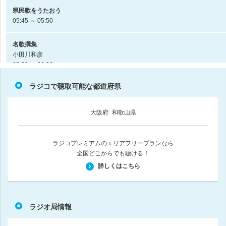
県民歌をうたおう
05:45 ～ 05:50
名歌撰集
小田川和彦
05:50 ～ 06:00
ラジコで聴取可能な都道府県
はやしべさとし～叙情歌を道連れに～
はやしべさとし
06:00 ～ 06:15
大阪府
和歌山県
一万年堂出版の時間
06:15 ～ 06:30
ラジコプレミアムのエリアフリープランなら
全国どこからでも聴ける！
おはよう！ニッポン全国消防団
詳しくはこちら
ひろたみゆ紀
06:30 ～ 06:40
ラジオ局情報
wbs朗読の時間
06:40 ～ 06:55