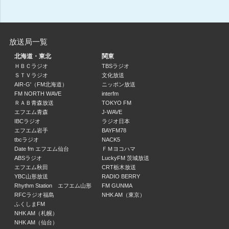
イトーとスドーのモノ申し隊
08:20 ～ 08:35
wbsインフォメーション
放送局一覧
08:35 ～ 08:45
北海道・東北
関東
ＨＢＣラジオ
TBSラジオ
(第1週) 吉田宗人の痛いの痛いの飛んで行け(第2・3週) 健康応援番組 健
ＳＴＶラジオ
文化放送
(第1週)吉田宗人、赤井ゆかり (第4・5週)すみたに
AIR-G'（FM北海道）
ニッポン放送
08:45 ～ 09:00
FM NORTH WAVE
interfm
ＲＡＢ青森放送
TOKYO FM
エフエム青森
J-WAVE
ウインズ平阪の紀州和歌山へ！
IBCラジオ
ラジオ日本
ウインズ平阪、赤井ゆかり
エフエム岩手
BAYFM78
09:00 ～ 10:00
tbcラジオ
NACK5
Date fm エフエム仙台
ＦＭヨコハマ
ABSラジオ
LuckyFM 茨城放送
ウインズ平阪の紀州和歌山へ！
エフエム秋田
CRT栃木放送
ウインズ平阪、赤井ゆかり
YBC山形放送
RADIO BERRY
10:00 ～ 11:00
Rhythm Station エフエム山形
FM GUNMA
RFCラジオ福島
NHK AM（東京）
ふくしまFM
ウインズ平阪の紀州和歌山へ！
NHK AM（札幌）
ウインズ平阪、赤井ゆかり
NHK AM（仙台）
11:00 ～ 11:30