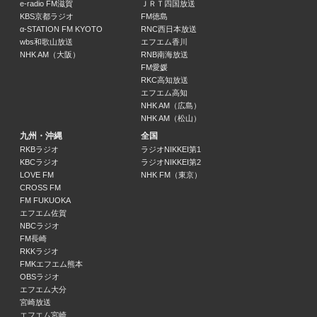
e-radio FM滋賀
ＪＲＴ四国放送
KBS京都ラジオ
FM徳島
ニュース・天気予報・交通情報
α-STATION FM KYOTO
RNC西日本放送
13:00 ～ 13:10
wbs和歌山放送
エフエム香川
NHK AM（大阪）
RNB南海放送
FM愛媛
オークワはっぴいアフタヌーン
RKC高知放送
中川智美
エフエム高知
13:10 ～ 14:30
NHK AM（広島）
NHK AM（松山）
ワールドサイクリスト支援競輪実況中継
九州・沖縄
全国
14:30 ～ 15:45
RKBラジオ
ラジオNIKKEI第1
KBCラジオ
ラジオNIKKEI第2
LOVE FM
NHK FM（東京）
Face the Music
CROSS FM
15:45 ～ 16:00
FM FUKUOKA
エフエム佐賀
Let's Enjoy! ゆうゆうミュージック♪
NBCラジオ
石元優々
FM長崎
RKKラジオ
16:00 ～ 17:00
FMKエフエム熊本
OBSラジオ
サタデーニュース＆スポーツ
エフエム大分
週替わりパーソナリティー
宮崎放送
17:00 ～ 18:00
エフエム宮崎