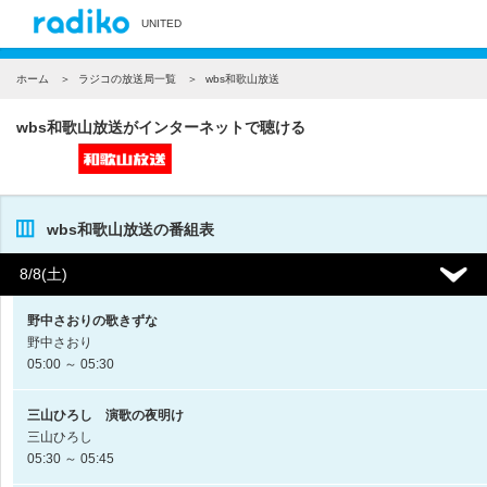
UNITED
ホーム
ラジコの放送局一覧
wbs和歌山放送
wbs和歌山放送がインターネットで聴ける
wbs和歌山放送の番組表
8/8(土)
野中さおりの歌きずな
野中さおり
05:00 ～ 05:30
三山ひろし 演歌の夜明け
三山ひろし
05:30 ～ 05:45