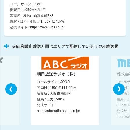
コールサイン : JOVF
開局日 : 1959年4月1日
おはようの一曲
演奏所 : 和歌山市湊本町3ｰ3
06:55 ～ 07:00
親局 / 出力 : 和歌山 1431kHz / 5kW
公式サイト :
https://www.wbs.co.jp/
ミュージックトラベラー
07:00 ～ 07:30
wbs和歌山放送と同じエリアで配信しているラジオ放送局
健やかインフォメーション
07:30 ～ 07:45
コレ☆オシ
朝日放送ラジオ（株）
株式会
小田川和彦
07:45 ～ 08:00
コールサイン : JONR
コールサイ
開局日 : 1951年11月11日
開局日 :
演奏所 : 大阪市福島区
演奏所 
日本全国８時です
親局 / 出力 : 50kw
親局 / 
08:00 ～ 08:15
公式サイト :
90.6MH
https://abcradio.asahi.co.jp/
公式サイ
ニュース
https:/
08:15 ～ 08:20