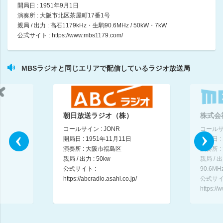
開局日 : 1951年9月1日
演奏所 : 大阪市北区茶屋町17番1号
メッセンジャーあいはらのYouはこれから！Everyday (2)
親局 / 出力 : 高石1179kHz・生駒90.6MHz / 50kW・7kW
あいはら（メッセンジャー）、武川智美
公式サイト :
https://www.mbs1179.com/
11:00 ～ 12:00
こんちわコンちゃんお昼ですょ！ (1)
MBSラジオと同じエリアで配信しているラジオ放送局
近藤光史、渡辺裕薫（シンデレラエキスプレス）、亀井希生（MBSアナウン
12:00 ～ 13:00
こんちわコンちゃんお昼ですょ！ (2)
近藤光史、渡辺裕薫（シンデレラエキスプレス）、亀井希生（MBSアナウン
朝日放送ラジオ（株）
株式会
13:00 ～ 14:00
コールサイン : JONR
コールサイ
開局日 : 1951年11月11日
開局日 :
松井愛のすこ～し愛して♡MORE (1)
演奏所 : 大阪市福島区
演奏所 
松井愛（MBSアナウンサー）、桂南光（落語家）、ファーストサマーウイカ
親局 / 出力 : 50kw
親局 / 
14:00 ～ 15:00
公式サイト :
90.6MH
https://abcradio.asahi.co.jp/
公式サイ
https:/
松井愛のすこ～し愛して♡MORE (2)
松井愛（MBSアナウンサー）、桂南光（落語家）、ファーストサマーウイカ
15:00 ～ 16:00