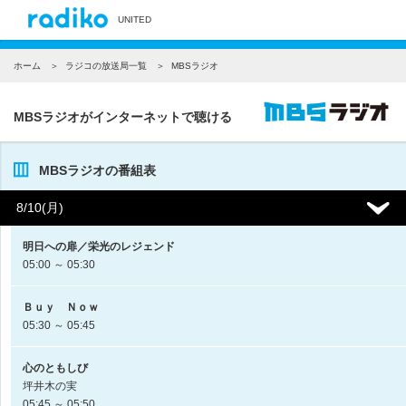
UNITED
ホーム
ラジコの放送局一覧
MBSラジオ
MBSラジオがインターネットで聴ける
MBSラジオの番組表
8/10(月)
明日への扉／栄光のレジェンド
05:00 ～ 05:30
Ｂｕｙ Ｎｏｗ
05:30 ～ 05:45
心のともしび
坪井木の実
05:45 ～ 05:50