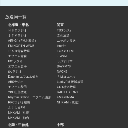
竹内弘一のありったけ！！ (1)
竹内弘一、オール阪神、植村あかり
放送局一覧
16:00 ～ 17:00
北海道・東北
関東
竹内弘一のありったけ！！ (2)
ＨＢＣラジオ
TBSラジオ
ＳＴＶラジオ
文化放送
竹内弘一、オール阪神、植村あかり
AIR-G'（FM北海道）
ニッポン放送
17:00 ～ 17:45
FM NORTH WAVE
interfm
ＲＡＢ青森放送
TOKYO FM
池内ヨシカツ ｏｕｒ ｓｏｕｎｄ
エフエム青森
J-WAVE
池内ヨシカツ（作曲家）
IBCラジオ
ラジオ日本
17:45 ～ 18:00
エフエム岩手
BAYFM78
tbcラジオ
NACK5
Date fm エフエム仙台
ＦＭヨコハマ
金村義明のええかげんにせえ～！
ABSラジオ
LuckyFM 茨城放送
金村義明（野球解説者）、田中良子、井上雅雄（MBSアナウンサー）
エフエム秋田
CRT栃木放送
18:00 ～ 18:30
YBC山形放送
RADIO BERRY
Rhythm Station エフエム山形
FM GUNMA
RFCラジオ福島
NHK AM（東京）
となりの弁さん
ふくしまFM
弁護士、西村麻子（MBSアナウンサー）
NHK AM（札幌）
18:30 ～ 18:45
NHK AM（仙台）
北陸・甲信越
中部