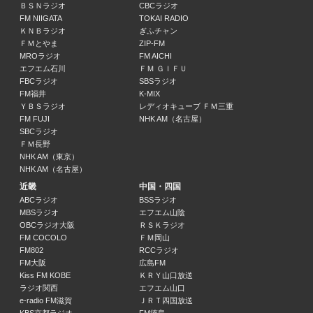
トキトケトーク
ＢＳＮラジオ
CBCラジオ
蓮見翔（ダウ90000）、生方美久
FM NIIGATA
TOKAI RADIO
ＫＮＢラジオ
ぎふチャン
18:45 ～ 19:00
ＦＭとやま
ZIP-FM
MROラジオ
FM AICHI
桂文枝の茶屋町ホテル
エフエム石川
ＦＭ ＧＩＦＵ
桂文枝（落語家）、彩羽真矢
FBCラジオ
SBSラジオ
19:00 ～ 20:00
FM福井
K-MIX
ＹＢＳラジオ
レディオキューブ ＦＭ三重
FM FUJI
NHK AM（名古屋）
マンデーライブ！！月イチ★知りたいニュース
SBCラジオ
西村麻子（MBSアナウンサー）、佐々木正明（大和大学 教授）、藤岡美千代（
ＦＭ長野
20:00 ～ 20:55
NHK AM（東京）
NHK AM（名古屋）
ＭＢＳニュース・お天気のお知らせ
近畿
中国・四国
20:55 ～ 21:00
ABCラジオ
BSSラジオ
MBSラジオ
エフエム山陰
OBCラジオ大阪
ＲＳＫラジオ
みらいデザイン研究所
FM COCOLO
ＦＭ岡山
大吉洋平（元MBSアナウンサー）、二神敦（万博マニア）、中村哲（株式会社
FM802
RCCラジオ
21:00 ～ 21:30
FM大阪
広島FM
Kiss FM KOBE
ＫＲＹ山口放送
ラジオ関西
エフエム山口
コトノハ
e-radio FM滋賀
ＪＲＴ四国放送
中野広大（MBSアナウンサー）、海渡未来（MBSアナウンサー）