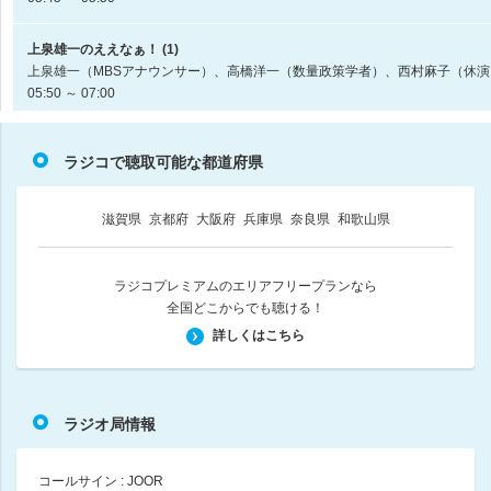
上泉雄一のええなぁ！ (1)
上泉雄一（MBSアナウンサー）、高橋洋一（数量政策学者）、西村麻子（休演
05:50 ～ 07:00
上泉雄一のええなぁ！ (2)
ラジコで聴取可能な都道府県
上泉雄一（MBSアナウンサー）、高橋洋一（数量政策学者）、西村麻子（休演
07:00 ～ 08:00
滋賀県
京都府
大阪府
兵庫県
奈良県
和歌山県
ヤマヒロのぴかッとモーニング (1)
山本浩之、古川圭子（MBSアナウンサー）、堀田到（MBSラジオ）
08:00 ～ 09:00
ラジコプレミアムのエリアフリープランなら
全国どこからでも聴ける！
ヤマヒロのぴかッとモーニング (2)
詳しくはこちら
山本浩之、古川圭子（MBSアナウンサー）、堀田到（MBSラジオ）
09:00 ～ 10:00
ラジオ局情報
メッセンジャーあいはらのYouはこれから！Everyday (1)
あいはら（メッセンジャー）、武川智美
10:00 ～ 11:00
コールサイン : JOOR