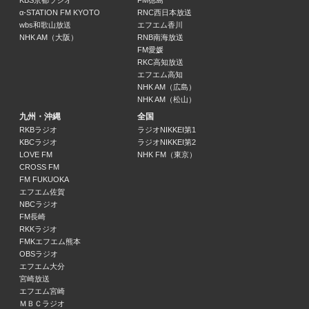
KBS京都ラジオ
FM徳島
21:30 ～ 21:45
α-STATION FM KYOTO
RNC西日本放送
wbs和歌山放送
エフエム香川
NHK AM（大阪）
RNB南海放送
もしかしてどぶろっくだけど！？
FM愛媛
どぶろっく
RKC高知放送
21:45 ～ 22:00
エフエム高知
NHK AM（広島）
NHK AM（松山）
豪快キャプテンのＭＢＳヤングタウン
豪快キャプテン
九州・沖縄
全国
22:00 ～ 23:30
RKBラジオ
ラジオNIKKEI第1
KBCラジオ
ラジオNIKKEI第2
LOVE FM
NHK FM（東京）
アッパレやってまーす！
CROSS FM
クロちゃん（安田大サーカス）、坪倉由幸（我が家）、二階堂高嗣（Kis-My-
FM FUKUOKA
23:30 ～ 25:00
エフエム佐賀
NBCラジオ
FM長崎
髙橋塁のRui’s ROOM
RKKラジオ
髙橋塁（サントリーサンバーズ大阪）
FMKエフエム熊本
25:00 ～ 25:30
OBSラジオ
エフエム大分
宮崎放送
FRUITS ZIPPER 月足天音 「あまねきのねえ、聞いて？」（仮）
エフエム宮崎
月足天音（FRUITS ZIPPER）、村川緋杏（CANDY TUNE）、立花琴未（CAND
ＭＢＣラジオ