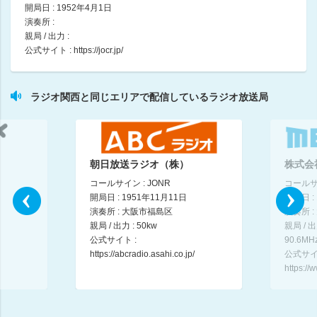
開局日 : 1952年4月1日
田辺眞人 / 大森くみこ
演奏所 :
08:00 ～ 08:45
親局 / 出力 :
公式サイト :
https://jocr.jp/
ピックアップラジオショッピング
08:45 ～ 09:00
ラジオ関西と同じエリアで配信しているラジオ放送局
神戸新開地・喜楽館 内海英華のラジ関寄席
内海英華
09:00 ～ 09:45
朝日放送ラジオ（株）
株式会
吉川貴清の全力伴走！
吉川貴清 / 平見聖咲子
コールサイン : JONR
コールサイ
09:45 ～ 09:50
開局日 : 1951年11月11日
開局日 :
演奏所 : 大阪市福島区
演奏所 
親局 / 出力 : 50kw
親局 / 
ラジオ関西交通情報・ニュース
公式サイト :
90.6MH
09:50 ～ 10:00
https://abcradio.asahi.co.jp/
公式サイ
https:/
GOGO競馬サタデー！【10時～12時台】 (1)
10:00 ～ 11:00