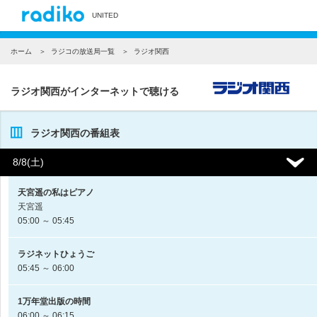
UNITED
ホーム
ラジコの放送局一覧
ラジオ関西
ラジオ関西がインターネットで聴ける
ラジオ関西の番組表
8/8(土)
天宮遥の私はピアノ
天宮遥
05:00 ～ 05:45
ラジネットひょうご
05:45 ～ 06:00
1万年堂出版の時間
06:00 ～ 06:15