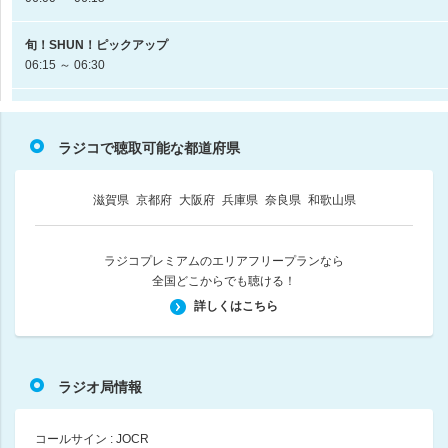
旬！SHUN！ピックアップ
06:15 ～ 06:30
松村邦洋のOH－！邦自慢
松村邦洋
ラジコで聴取可能な都道府県
06:30 ～ 07:00
ひょうごラジオカレッジ
滋賀県
京都府
大阪府
兵庫県
奈良県
和歌山県
07:00 ～ 07:30
ラジコプレミアムのエリアフリープランなら
お元気ですか春名祐富子です
全国どこからでも聴ける！
春名祐富子
07:30 ～ 07:50
詳しくはこちら
みんなの健康相談
森本真由
ラジオ局情報
07:50 ～ 08:00
コールサイン : JOCR
田辺眞人のラジオレクチャー