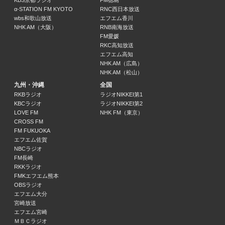
KBS京都ラジオ
FM徳島
17:50 ～ 18:00
α-STATION FM KYOTO
RNC西日本放送
wbs和歌山放送
エフエム香川
NHK AM（大阪）
RNB南海放送
タブレット純 音楽の黄金時代
FM愛媛
タブレット純
RKC高知放送
18:00 ～ 18:55
エフエム高知
NHK AM（広島）
NHK AM（松山）
バズろぅ！
わきたかし
九州・沖縄
全国
18:55 ～ 19:00
RKBラジオ
ラジオNIKKEI第1
KBCラジオ
ラジオNIKKEI第2
LOVE FM
NHK FM（東京）
はっしん！！夢を掴マネーとfeat.TT
CROSS FM
しんちゃん / (株)はつだ / 高山トモヒロ
FM FUKUOKA
19:00 ～ 19:30
エフエム佐賀
NBCラジオ
FM長崎
ユア・リクエスト YOUR REQUESTS
RKKラジオ
19:30 ～ 20:00
FMKエフエム熊本
OBSラジオ
エフエム大分
神戸セーラーボーイズのボクラカラジオ
宮崎放送
神戸セーラーボーイズ / タケモトコウジ
エフエム宮崎
20:00 ～ 20:30
ＭＢＣラジオ