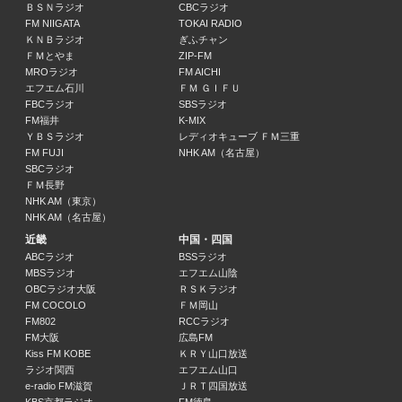
16:30 ～ 16:40
ＢＳＮラジオ
CBCラジオ
FM NIIGATA
TOKAI RADIO
ＫＮＢラジオ
ぎふチャン
Buy Now
ＦＭとやま
ZIP-FM
16:40 ～ 16:55
MROラジオ
FM AICHI
エフエム石川
ＦＭ ＧＩＦＵ
ラジオ関西ニュース
FBCラジオ
SBSラジオ
16:55 ～ 17:00
FM福井
K-MIX
ＹＢＳラジオ
レディオキューブ ＦＭ三重
FM FUJI
NHK AM（名古屋）
DJ KOO × REBOOT THE WORLD
SBCラジオ
DJ KOO
ＦＭ長野
17:00 ～ 17:30
NHK AM（東京）
NHK AM（名古屋）
近畿
中国・四国
武村まみのひとりじゃないから
ABCラジオ
BSSラジオ
武村まみ
MBSラジオ
エフエム山陰
17:30 ～ 17:45
OBCラジオ大阪
ＲＳＫラジオ
FM COCOLO
ＦＭ岡山
中嶋孝典の樹脂道～The Life Is Plastic～
FM802
RCCラジオ
中嶋孝典 / 岡野多香子
FM大阪
広島FM
17:45 ～ 17:50
Kiss FM KOBE
ＫＲＹ山口放送
ラジオ関西
エフエム山口
e-radio FM滋賀
ＪＲＴ四国放送
ラジオ関西交通情報・ニュース