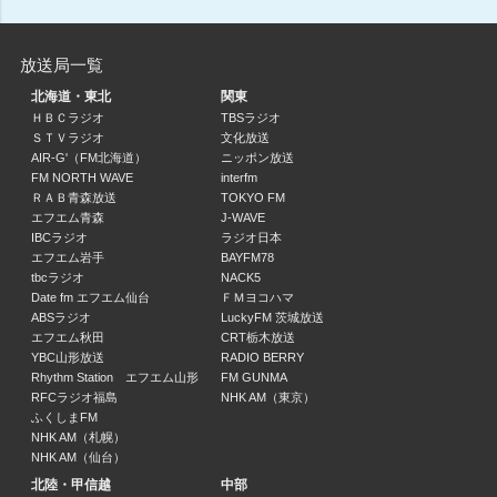
GOGO競馬サタデー！【10時～12時台】 (2)
11:00 ～ 12:00
放送局一覧
GOGO競馬サタデー！【10時～12時台】 (3)
北海道・東北
関東
12:00 ～ 13:00
ＨＢＣラジオ
TBSラジオ
ＳＴＶラジオ
文化放送
GOGO競馬サタデー！【13時～16時台】 (1)
AIR-G'（FM北海道）
ニッポン放送
13:00 ～ 14:00
FM NORTH WAVE
interfm
ＲＡＢ青森放送
TOKYO FM
エフエム青森
J-WAVE
GOGO競馬サタデー！【13時～16時台】 (2)
IBCラジオ
ラジオ日本
14:00 ～ 15:00
エフエム岩手
BAYFM78
tbcラジオ
NACK5
Date fm エフエム仙台
ＦＭヨコハマ
GOGO競馬サタデー！【13時～16時台】 (3)
ABSラジオ
LuckyFM 茨城放送
15:00 ～ 16:00
エフエム秋田
CRT栃木放送
YBC山形放送
RADIO BERRY
GOGO競馬サタデー！【13時～16時台】 (4)
Rhythm Station エフエム山形
FM GUNMA
RFCラジオ福島
NHK AM（東京）
16:00 ～ 16:30
ふくしまFM
NHK AM（札幌）
ネオケアラヂオ～シニアの住まい応援隊～
NHK AM（仙台）
藤本将誉 / 亀山貴也
北陸・甲信越
中部