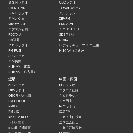
18:57 ～ 19:00
ＢＳＮラジオ
CBCラジオ
FM NIIGATA
TOKAI RADIO
ＫＮＢラジオ
ぎふチャン
超特急のRADIO EXPRESS
ＦＭとやま
ZIP-FM
超特急
MROラジオ
FM AICHI
19:00 ～ 19:30
エフエム石川
ＦＭ ＧＩＦＵ
FBCラジオ
SBSラジオ
FM福井
K-MIX
スパラジ！
ＹＢＳラジオ
レディオキューブ ＦＭ三重
SUPER★DRAGON
FM FUJI
NHK AM（名古屋）
19:30 ～ 20:00
SBCラジオ
ＦＭ長野
NHK AM（東京）
OTOSHIMONO
NHK AM（名古屋）
下埜正太
20:00 ～ 21:00
近畿
中国・四国
ABCラジオ
BSSラジオ
MBSラジオ
エフエム山陰
HIT STREET
OBCラジオ大阪
ＲＳＫラジオ
21:00 ～ 21:30
FM COCOLO
ＦＭ岡山
FM802
RCCラジオ
FM大阪
広島FM
HIT STREET
Kiss FM KOBE
ＫＲＹ山口放送
21:30 ～ 22:00
ラジオ関西
エフエム山口
e-radio FM滋賀
ＪＲＴ四国放送