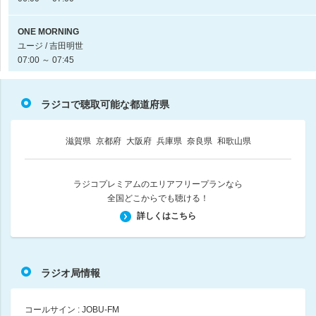
ONE MORNING
ユージ / 吉田明世
07:00 ～ 07:45
hug+
ラジコで聴取可能な都道府県
大塚由美
07:45 ～ 07:50
滋賀県
京都府
大阪府
兵庫県
奈良県
和歌山県
関電不動産開発 松田元太のHave a Nice Friday
松田元太（Travis Japan）
07:50 ～ 07:52
ラジコプレミアムのエリアフリープランなら
全国どこからでも聴ける！
hug+
詳しくはこちら
大塚由美
07:52 ～ 08:00
ラジオ局情報
ONE MORNING
ユージ / 吉田明世
08:00 ～ 08:20
コールサイン : JOBU-FM