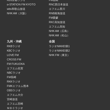
SCHOOL OF LOCK! FRIDAY 学校運営戦略会議
KBS京都ラジオ
FM徳島
α-STATION FM KYOTO
RNC西日本放送
アンジー校長 / たんぼ教頭
wbs和歌山放送
エフエム香川
22:00 ～ 22:30
NHK AM（大阪）
RNB南海放送
FM愛媛
ビーバーLOCKS!
RKC高知放送
SUPER BEAVER
エフエム高知
22:30 ～ 22:55
NHK AM（広島）
NHK AM（松山）
九州・沖縄
全国
HIT STREET
RKBラジオ
ラジオNIKKEI第1
22:55 ～ 23:00
KBCラジオ
ラジオNIKKEI第2
LOVE FM
NHK FM（東京）
WEEKLY ARTIST FILE
CROSS FM
鬼頭由芽
FM FUKUOKA
エフエム佐賀
23:00 ～ 23:55
NBCラジオ
FM長崎
IMP.のIMPickup
RKKラジオ
IMP.
FMKエフエム熊本
23:55 ～ 24:00
OBSラジオ
エフエム大分
宮崎放送
JET STREAM
エフエム宮崎
福山雅治 / ホラン千秋
ＭＢＣラジオ