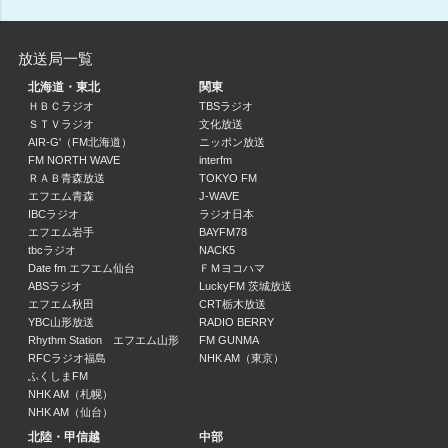
なんMEGA!（14時台）
前田彩名 ゲスト: ヤバイTシャツ屋さん(インタビュー)
放送局一覧
14:00 ～ 15:00
北海道・東北
関東
なんMEGA!（15時台）
ＨＢＣラジオ
TBSラジオ
ＳＴＶラジオ
文化放送
桜井雅斗
AIR-G'（FM北海道）
ニッポン放送
15:00 ～ 16:00
FM NORTH WAVE
interfm
ＲＡＢ青森放送
TOKYO FM
なんMEGA!（16時台）
エフエム青森
J-WAVE
桜井雅斗 ゲスト: Rainy。(メッセージ)
IBCラジオ
ラジオ日本
16:00 ～ 17:00
エフエム岩手
BAYFM78
tbcラジオ
NACK5
Date fm エフエム仙台
ＦＭヨコハマ
キン☆ボシ Happy Hour
ABSラジオ
LuckyFM 茨城放送
しもぐち☆雅充
エフエム秋田
CRT栃木放送
17:00 ～ 18:55
YBC山形放送
RADIO BERRY
Rhythm Station エフエム山形
FM GUNMA
RFCラジオ福島
NHK AM（東京）
HIT STREET
ふくしまFM
18:55 ～ 18:57
NHK AM（札幌）
NHK AM（仙台）
交通情報
北陸・甲信越
中部