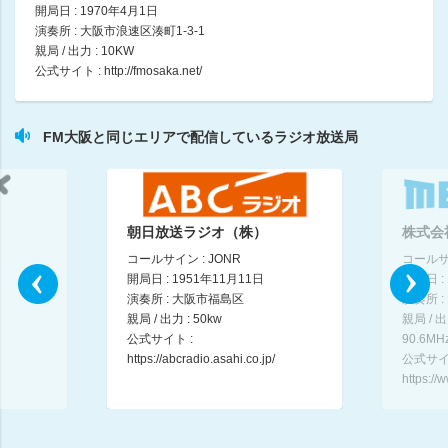
開局日 : 1970年4月1日
演奏所 : 大阪市浪速区湊町1-3-1
hug+
親局 / 出力 : 10KW
大塚由美
公式サイト :
http://fmosaka.net/
08:20 ～ 11:00
Yuming Chord
FM大阪と同じエリアで配信しているラジオ放送局
松任谷由実
11:00 ～ 11:30
Expedia presents Magical Scenery Tour
木村文乃
朝日放送ラジオ（株）
株式会
11:30 ～ 12:00
コールサイン : JONR
コールサイ
開局日 : 1951年11月11日
開局日 :
なんMEGA!（12時台）
演奏所 : 大阪市福島区
演奏所 
前田彩名 ゲスト: 雪国(インタビュー)
親局 / 出力 : 50kw
親局 / 
12:00 ～ 13:00
公式サイト :
90.6MH
https://abcradio.asahi.co.jp/
公式サイ
https:/
なんMEGA!（13時台）
前田彩名
13:00 ～ 14:00